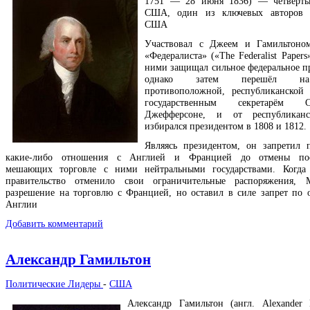
1751 — 28 июня 1836) — четвёрты
США, один из ключевых авторов 
США
Участвовал с Джеем и Гамильтоно
«Федералиста» («The Federalist Papers
ними защищал сильное федеральное пр
однако затем перешёл на
противоположной, республиканской
государственным секретарё
Джефферсоне, и от республикан
избирался президентом в 1808 и 1812.
Являясь президентом, он запретил 
какие-либо отношения с Англией и Францией до отмены пос
мешающих торговле с ними нейтральными государствами. Когда 
правительство отменило свои ограничительные распоряжения, 
разрешение на торговлю с Францией, но оставил в силе запрет по
Англии
Добавить комментарий
Александр Гамильтон
Политические Лидеры
-
США
Александр Гамильтон (англ. Alexander 