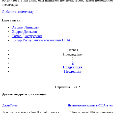
организовать магазин, был назначен почтмейстером, затем помощник
землемера
Добавить комментарий
Еще статьи...
Авраам Линкольн
Эндрю Джексон
Томас Джефферсон
Лидер Республиканской партии США
Первая
Предыдущая
1
2
Следующая
Последняя
Страница 1 из 2
Другие
лидеры и организации:
Джон Готти
Политические партии в США:в чем
Коза Ностра останется Коза Нострой , пока я н...
В Конституции США не упоминают