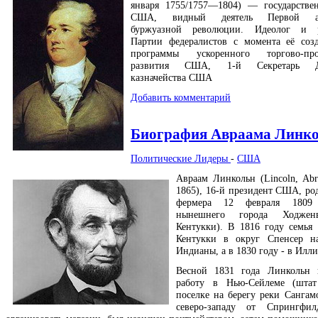
января 1755/1757—1804) — государстве
США, видный деятель Первой ам
буржуазной революции. Идеолог и р
Партии федералистов с момента её соз
программы ускоренного торгово-про
развития США, 1-й Секретарь Де
казначейства США
Добавить комментарий
Биография Авраама Линк
Политические Лидеры
-
США
Авраам Линкольн (Lincoln, Abr
1865), 16-й президент США, род
фермера 12 февраля 1809
нынешнего города Ходжен
Кентукки). В 1816 году семья 
Кентукки в округ Спенсер на
Индианы, а в 1830 году - в Илл
Весной 1831 года Линкольн 
работу в Нью-Сейлеме (штат
поселке на берегу реки Сангам
северо-западу от Спрингфил