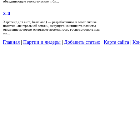
объединяющие геологические и би...
Х, Ц
Хартленд (от англ, heartland) — разработанное в геополитике
понятие «центральной земли», несущего континента планеты,
овладение которым открывает возможность господствовать над
ми...
Главная
|
Партии и лидеры
|
Добавить статью
|
Карта сайта
|
Кон