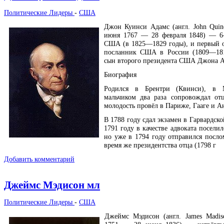
Политические Лидеры
-
США
Джон Куинси Адамс (англ. John Quin
июня 1767 — 28 февраля 1848) — 6-
США (в 1825—1829 годы), и первый 
посланник США в России (1809—181
сын второго президента США Джона А
Биография
Родился в Брентри (Квинси), в Ма
мальчиком два раза сопровождал от
молодость провёл в Париже, Гааге и А
В 1788 году сдал экзамен в Гарвардско
1791 году в качестве адвоката поселил
но уже в 1794 году отправился послом
время же президентства отца (1798 г
Добавить комментарий
Джеймс Мэдисон мл
Политические Лидеры
-
США
Джеймс Мэдисон (англ. James Madis