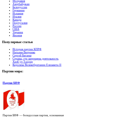
Молдавия
Азербайджан
Белоруссии
Германии
Испания
Италия
Канада
Португалия
России
США
Украина
Япония
Популярные
cтатьи
История партии КПРФ
Наталия Витренко
Сергей Багапш
Страны, где запрещена деятельность
Хизб ут-Тахрир
Королева Великобритании Елизавета II
Партии
мира:
Партия БНФ
Партия БНФ — белорусская партия, основанная