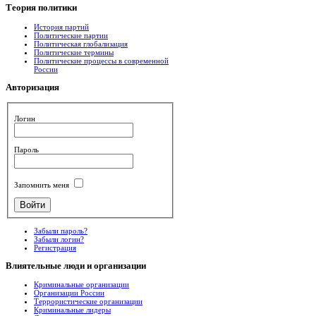
Теория
политики
История партий
Политические партии
Политическая глобализация
Политические термины
Политические процессы в современной
России
Авторизация
Логин
Пароль
Запомнить меня
Забыли пароль?
Забыли логин?
Регистрация
Влиятельные
люди и организации
Криминальные организации
Организации России
Террористические организации
Криминальные лидеры