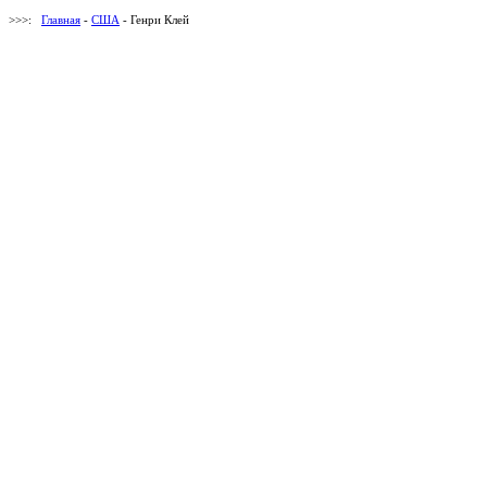
>>>:
Главная
-
США
- Генри Клей