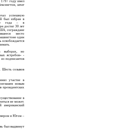
 1797 году имел
ексингтон, штат
чал успешную
ей был избран в
ыре года – в
ри достиг 30 лет
США, сограждане
вшееся место
 Вашингтоне один
вь освобождается
нимать.
в выборах, но
ных ястребов» -
 из подписантов
. Шесть созывов
инял участие в
риглашен новым
в президентских
существование в
иться не может.
й американский
евером и Югом –
овь был выдвинут