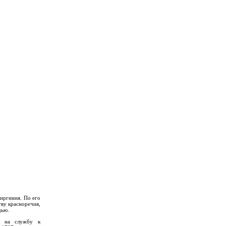
Виргиния. По его
ву красноречия,
дью.
л на службу к