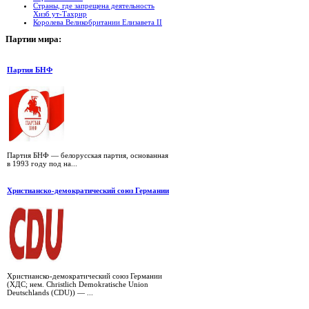
Страны, где запрещена деятельность
Хизб ут-Тахрир
Королева Великобритании Елизавета II
Партии
мира:
Партия БНФ
Партия БНФ — белорусская партия, основанная
в 1993 году под на...
Христианско-демократический союз Германии
Христианско-демократический союз Германии
(ХДС; нем. Christlich Demokratische Union
Deutschlands (CDU)) — ...