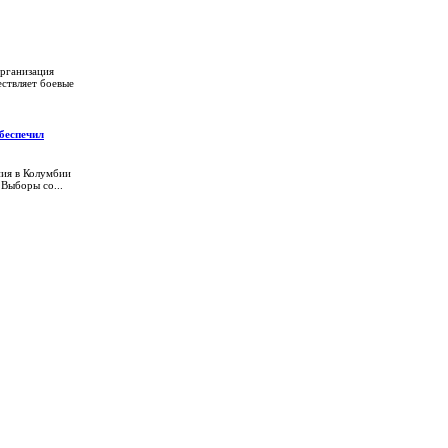
рганизация
ствляет боевые
беспечил
ния в Колумбии
 Выборы со...