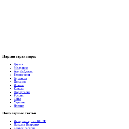
Партии
стран мира:
Грузия
Молдавия
Азербайджан
Белоруссии
Германии
Испания
Италия
Канада
Португалия
России
США
Украина
Япония
Популярные
cтатьи
История партии КПРФ
Наталия Витренко
Сергей Багапш