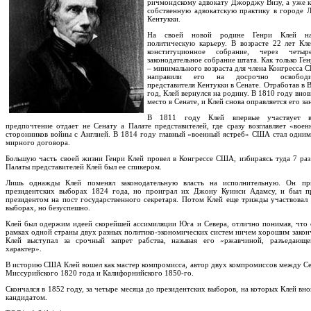
ричмондскому адвокату Джорджу Визу, а уже к
собственную адвокатскую практику в городе Л
Кентукки.
На своей новой родине Генри Клей на
политическую карьеру. В возрасте 22 лет Кл
конституционное собрание, через чет
законодательное собрание штата. Как только Ген
– минимального возраста для члена Конгресса 
направили его на досрочно освободи
представителя Кентукки в Сенате. Отработав в
год, Клей вернулся на родину. В 1810 году вно
место в Сенате, и Клей снова оправляется его за
В 1811 году Клей впервые участвует 
предпочтение отдает не Сенату а Палате представителей, где сразу возглавляет «воен
сторонников войны с Англией. В 1814 году главный «военный ястреб» США стал одним
мирного договора.
Большую часть своей жизни Генри Клей провел в Конгрессе США, избираясь туда 7 раз
Палаты представителей Клей был ее спикером.
Лишь однажды Клей поменял законодательную власть на исполнительную. Он пр
президентских выборах 1824 года, но проиграл их Джону Куинси Адамсу, и был п
президентом на пост государственного секретаря. Потом Клей еще трижды участвовал 
выборах, но безуспешно.
Клей был одержим идеей скорейшей ассимиляции Юга и Севера, отлично понимая, что 
рамках одной страны двух разных политико-экономических систем ничем хорошим законч
Клей выступал за срочный запрет рабства, называя его «ржавчиной, разъедающе
характер».
В историю США Клей вошел как мастер компромисса, автор двух компромиссов между С
Миссурийского 1820 года и Калифорнийского 1850-го.
Скончался в 1852 году, за четыре месяца до президентских выборов, на которых Клей вн
кандидатом.