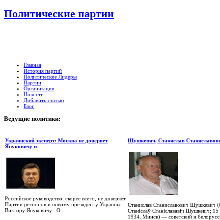
Политические партии
Главная
История партий
Политические Лидеры
Партии
Организации
Новости
Добавить статью
Блог
Ведущие
политики:
Украинский эксперт: Москва не доверяет
Шушкевич, Станислав Станиславов
Януковичу и
Российское руководство, скорее всего, не доверяет
Партии регионов и новому президенту Украины
Станислав Станиславович Шушкевич (
Виктору Януковичу . О...
Станіслаў Станіслававіч Шушкевіч; 15
1934, Минск) — советский и белорусск