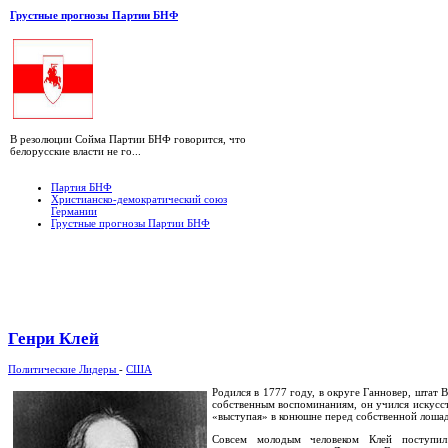
Грустные прогнозы Партии БНФ
В резолюции Сойма Партии БНФ говорится, что
белорусские власти не го...
Партия БНФ
Христианско-демократический союз
Германии
Грустные прогнозы Партии БНФ
Генри Клей
Политические Лидеры
-
США
Родился в 1777 году, в округе Ганновер, штат 
собственным воспоминаниям, он учился искусст
«выступая» в конюшне перед собственной лоша
Совсем молодым человеком Клей поступи