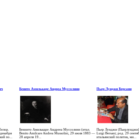
ич
Бенито Амилькаре Андреа Муссолини
Пьер Луиджи Берсани
белор.
Бениито Амилькаре Андрееа Муссолини (итал.
Пьер Луиджи (Пьерлуиджи) 
 декабря
Benito Amilcare Andrea Mussolini, 29 июля 1883 —
Luigi Bersani; род. 29 сент
ий по...
28 апреля 19...
итальянский политик, ми...