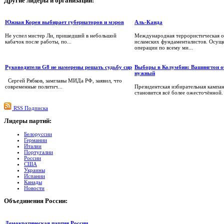
Другие
лидеры и организации:
Южная Корея выбирает губернаторов и мэров
Аль-Каида
Не успел мистер Ли, пришедший в небольшой
Международная террористическая о
кабачок после работы, по...
исламских фундаменталистов. Осуще
операции по всему ми...
Руководители G8 не намерены решать судьбу сир
Выборы в Колумбии: Вашингтон о
нужный
Сергей Рябков, замглавы МИДа РФ, заявил, что
современные политич...
Президентская избирательная кампа
становится всё более ожесточённой.
RSS Подписка
Лидеры
партий:
Белоруссии
Германии
Италии
Португалии
России
США
Украины
Испании
Канады
Новости
Объединения
России:
Демократическая партия России