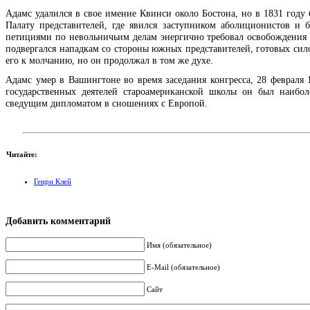
Адамс удалился в свое имение Квинси около Бостона, но в 1831 году 
Палату представителей, где явился заступником аболиционистов и 
петициями по невольничьим делам энергично требовал освобождения р
подвергался нападкам со стороны южных представителей, готовых сил
его к молчанию, но он продолжал в том же духе.
Адамс умер в Вашингтоне во время заседания конгресса, 28 февраля 1
государственных деятелей староамериканской школы он был наибо
сведущим дипломатом в сношениях с Европой.
Читайте:
Генри Клей
Добавить комментарий
Имя (обязательное)
E-Mail (обязательное)
Сайт