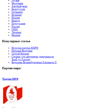
Грузия
Молдавия
Азербайджан
Белоруссии
Германии
Испания
Италия
Канада
Португалия
России
США
Украина
Япония
Популярные
cтатьи
История партии КПРФ
Наталия Витренко
Сергей Багапш
Страны, где запрещена деятельность
Хизб ут-Тахрир
Королева Великобритании Елизавета II
Партии
мира:
Партия БНФ