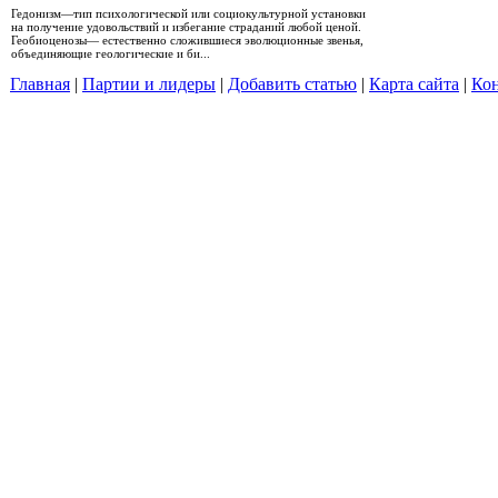
Гедонизм—тип психологической или социокультурной установки
на получение удовольствий и избегание страданий любой ценой.
Геобиоценозы— естественно сложившиеся эволюционные звенья,
объединяющие геологические и би...
Главная
|
Партии и лидеры
|
Добавить статью
|
Карта сайта
|
Кон