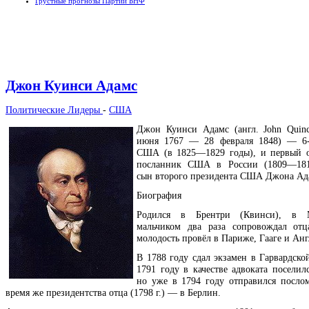
Грустные прогнозы Партии БНФ
Джон Куинси Адамс
Политические Лидеры
-
США
Джон Куинси Адамс (англ. John Quin
июня 1767 — 28 февраля 1848) — 6-
США (в 1825—1829 годы), и первый 
посланник США в России (1809—181
сын второго президента США Джона Ад
Биография
Родился в Брентри (Квинси), в Ма
мальчиком два раза сопровождал отц
молодость провёл в Париже, Гааге и Анг
В 1788 году сдал экзамен в Гарвардско
1791 году в качестве адвоката поселил
но уже в 1794 году отправился послом
время же президентства отца (1798 г.) — в Берлин.