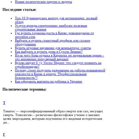
Новые политические партии и лидеры
Последние
статьи:
Топ-10 букмекерских контор для начинающих: полный
обзор
Услуги аренды спецтехники: наиболее полезные
строительные знания
Где купить гормоны роста в Киеве: рекомендации от
steroidon.com
Выбрать и купить станочный профиль или схожее
оборудование
Купить игровые наушники для компьютера: советы
Как выбрать и купить дома в Сухом Лимане?
Из-за чего базы отдыха в Карпатах по нормальным ценам –
это неизменно популярный вариант
Куплю шпунт б +у Vector Shpunt: что следует помнить на
стройплощадке?
Почему стоит получить разрешение на работы повышенной
опасности в Киеве в центре "Профессиональная
безопасность"?
Как оформить выплаты на ребенка в Украине
Политические
термины:
Т
Танатос — персонифицированный образ смерти или сил, несущих
смерть. Темология— религиозно-философское учение о высших
целях мироздания, которым подчинена его видимая историческая
ди...
Г