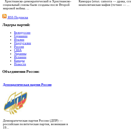
Христианско-демократический и Христианско-
Каморра (итал. camorra — драка, сс
социальный союзы были созданы после Второй
неаполитанская мафия (точнее — ...
мировой войны. ...
RSS Подписка
Лидеры
партий:
Белоруссии
Германии
Италии
Португалии
России
США
Украины
Испании
Канады
Новости
Объединения
России:
Демократическая партия России
Демократическая партия России (ДПР) —
российская политическая партия, возникшая в
19...