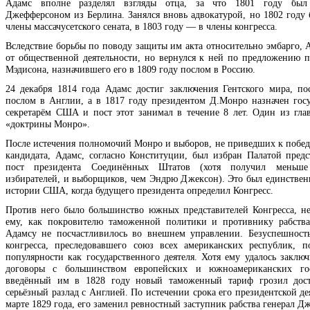
Адамс вполне разделял взгляды отца, за что 1801 году был
Джефферсоном из Берлина. Занялся вновь адвокатурой, но 1802 году 
члены массачусетского сената, в 1803 году — в члены конгресса.
Вследствие борьбы по поводу защиты им акта относительно эмбарго, 
от общественной деятельности, но вернулся к ней по предложению п
Мэдисона, назначившего его в 1809 году послом в Россию.
24 декабря 1814 года Адамс достиг заключения Гентского мира, по
послом в Англии, а в 1817 году президентом Д.Монро назначен гос
секретарём США и пост этот занимал в течение 8 лет. Один из гла
«доктрины Монро».
После истечения полномочий Монро и выборов, не приведших к побед
кандидата, Адамс, согласно Конституции, был избран Палатой предс
пост президента Соединённых Штатов (хотя получил меньше
избирателей, и выборщиков, чем Эндрю Джексон). Это был единствен
истории США, когда будущего президента определил Конгресс.
Против него было большинство южных представителей Конгресса, н
ему, как покровителю таможенной политики и противнику рабств
Адамсу не посчастливилось во внешнем управлении. Безуспешност
конгресса, преследовавшего союз всех американских республик, п
популярности как государственного деятеля. Хотя ему удалось заключ
договоры с большинством европейских и южноамериканских гос
введённый им в 1828 году новый таможенный тариф грозил дост
серьёзный разлад с Англией. По истечении срока его президентской де
марте 1829 года, его заменил ревностный заступник рабства генерал Д