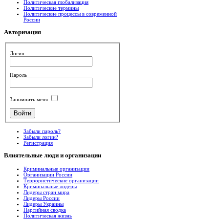
Политическая глобализация
Политические термины
Политические процессы в современной
России
Авторизация
Логин
Пароль
Запомнить меня
Забыли пароль?
Забыли логин?
Регистрация
Влиятельные
люди и организации
Криминальные организации
Организации России
Террористические организации
Криминальные лидеры
Лидеры стран мира
Лидеры России
Лидеры Украины
Партийная сводка
Политическая жизнь