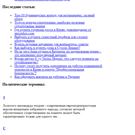
Последние
статьи:
Топ-10 букмекерских контор для начинающих: полный
обзор
Услуги аренды спецтехники: наиболее полезные
строительные знания
Где купить гормоны роста в Киеве: рекомендации от
steroidon.com
Выбрать и купить станочный профиль или схожее
оборудование
Купить игровые наушники для компьютера: советы
Как выбрать и купить дома в Сухом Лимане?
Из-за чего базы отдыха в Карпатах по нормальным ценам –
это неизменно популярный вариант
Куплю шпунт б +у Vector Shpunt: что следует помнить на
стройплощадке?
Почему стоит получить разрешение на работы повышенной
опасности в Киеве в центре "Профессиональная
безопасность"?
Как оформить выплаты на ребенка в Украине
Политические
термины:
З
Золотого миллиарда теория—современная европоцентристская
версия концепции избранного народа, согласно которой
обеспеченное существование на планете может быть
гарантировано только для одного ми...
С