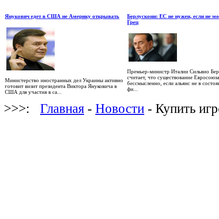
Янукович едет в США не Америку открывать
Берлускони: ЕС не нужен, если не м
Грец
Премьер-министр Италии Сильвио Бер
считает, что существование Евросоюз
Министерство иностранных дел Украины активно
бессмысленно, если альянс не в состоя
готовит визит президента Виктора Януковича в
фи...
США для участия в са...
>>>:
Главная
-
Новости
- Купить иг