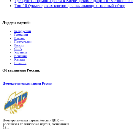
Где купить гормоны роста в Киеве: рекомендации от steroidon.co
Топ-10 букмекерских контор для начинающих: полный обзор
Лидеры
партий:
Белоруссии
Германии
Италии
Португалии
России
США
Украины
Испании
Канады
Новости
Объединения
России:
Демократическая партия России
Демократическая партия России (ДПР) —
российская политическая партия, возникшая в
19...