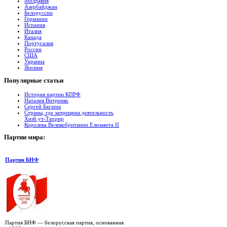
Молдавия
Азербайджан
Белоруссии
Германии
Испания
Италия
Канада
Португалия
России
США
Украина
Япония
Популярные
cтатьи
История партии КПРФ
Наталия Витренко
Сергей Багапш
Страны, где запрещена деятельность
Хизб ут-Тахрир
Королева Великобритании Елизавета II
Партии
мира:
Партия БНФ
Партия БНФ — белорусская партия, основанная