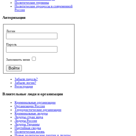
Политические термины
Политические процессы в современной
России
Авторизация
Логин
Пароль
Запомнить меня
Забыли пароль?
Забыли логин?
Регистрация
Влиятельные
люди и организации
Криминальные организации
Организации России
Террористические организации
Криминальные лидеры
Лидеры стран мира
Лидеры России
Лидеры Украины
Партийная сводка
Политическая жизнь
Новые политические партии и лидеры