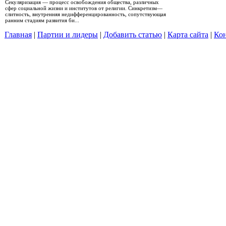
Секуляризация — процесс освобождения общества, различных
сфер социальной жизни и институтов от религии. Синкретизм—
слитность, внутренняя недифференцированность, сопутствующая
ранним стадиям развития би...
Главная
|
Партии и лидеры
|
Добавить статью
|
Карта сайта
|
Кон