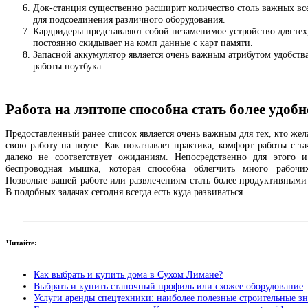
Док-станция существенно расширит количество столь важных все
для подсоединения различного оборудования.
Кардридеры представляют собой незаменимое устройство для тех
постоянно скидывает на комп данные с карт памяти.
Запасной аккумулятор является очень важным атрибутом удобств
работы ноутбука.
Работа на лэптопе способна стать более удоб
Предоставленный ранее список является очень важным для тех, кто жел
свою работу на ноуте. Как показывает практика, комфорт работы с та
далеко не соответствует ожиданиям. Непосредственно для этого и
беспроводная мышка, которая способна облегчить много рабочих
Позвольте вашей работе или развлечениям стать более продуктивными
В подобных задачах сегодня всегда есть куда развиваться.
Читайте:
Как выбрать и купить дома в Сухом Лимане?
Выбрать и купить станочный профиль или схожее оборудование
Услуги аренды спецтехники: наиболее полезные строительные з