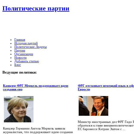
Политические партии
Главная
История партий
Политические Лидеры
Партии
Организации
Новости
Добавить статью
Блог
Ведущие
политики:
Канцлер ФРГ Меркель поддерживает идею
ФРГ отстаивает немецкий язык в о
создания евр
Евростр
Министр иностранных дел ФРГ Гидо В
обратился к главе внешнеполитическог
Канцлер Германии Ангела Меркель заявила
ЕС баронессе Кэтрин Эштон с ...
журналистам, что поддерживает идею создания