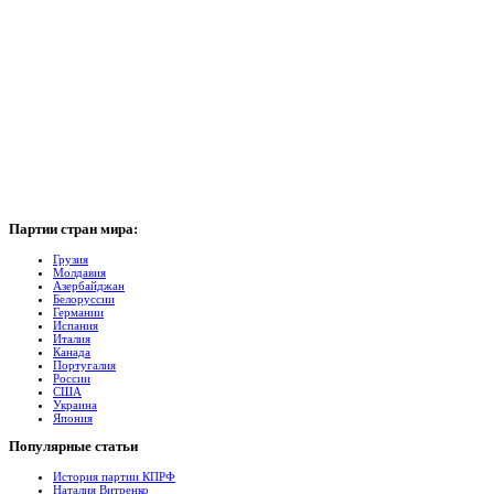
Партии
стран мира:
Грузия
Молдавия
Азербайджан
Белоруссии
Германии
Испания
Италия
Канада
Португалия
России
США
Украина
Япония
Популярные
cтатьи
История партии КПРФ
Наталия Витренко