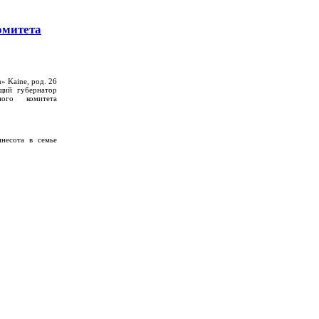
омитета
» Kaine, род. 26
щий губернатор
ого комитета
несота в семье