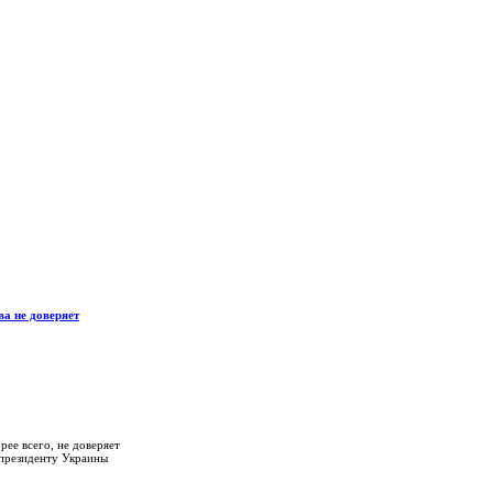
ва не доверяет
рее всего, не доверяет
президенту Украины