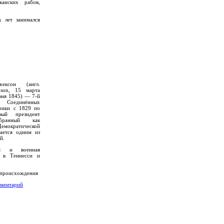
канских рабов,
х лет занимался
ксон (англ.
kson, 15 марта
ня 1845) — 7-й
 Соединённых
рики с 1829 по
вый президент
ранный как
Демократической
тается одним из
й.
кая и военная
ь в Теннесси и
 происхождения
мментарий