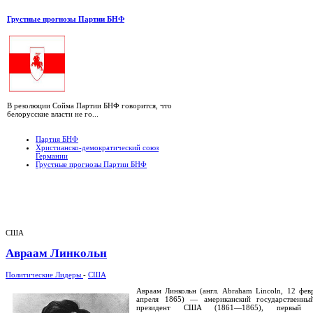
Грустные прогнозы Партии БНФ
В резолюции Сойма Партии БНФ говорится, что
белорусские власти не го...
Партия БНФ
Христианско-демократический союз
Германии
Грустные прогнозы Партии БНФ
США
Авраам Линкольн
Политические Лидеры
-
США
Авраам Линкольн (англ. Abraham Lincoln, 12 фе
апреля 1865) — американский государственный
президент США (1861—1865), первый 