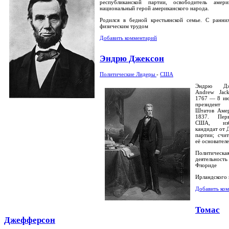
республиканской партии, освободитель амери
национальный герой американского народа.
Родился в бедной крестьянской семье. С ранни
физическим трудом
Добавить комментарий
Эндрю Джексон
Политические Лидеры
-
США
Эндрю Дже
Andrew Jac
1767 — 8 ию
президент
Штатов Аме
1837. Пер
США, изб
кандидат от 
партии; счи
её основателе
Политичес
деятельност
Флориде
Ирландского
Добавить ко
Томас
Джефферсон