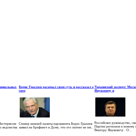
фициальных
Борис Грызлов раскрыл свою суть и рассказал о
Украинский эксперт: Моск
свое
Януковичу и
Российское руководство, ско
естервелле
Спикер нижней палаты парламента Борис Грызлов
Партии регионов и новому 
о ведомства
заявил на брифинге в Думе, что его патент не им...
Виктору Януковичу . О...