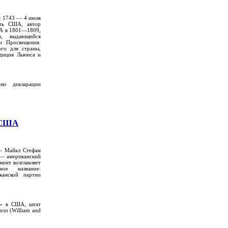
ля 1743 — 4 июля
сть США, автор
ША в 1801—1809,
а, выдающийся
и Просвещения.
го для страны,
диция Льюиса и
ию декларации
 США
 — Майкл Стефан
) — американский
мент возглавляет
ое название:
канской партии
с» в США, штат
лл (William and