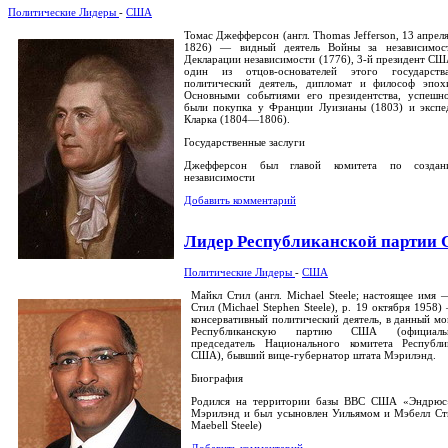
Политические Лидеры
-
США
Томас Джефферсон (англ. Thomas Jefferson, 13 апре
1826) — видный деятель Войны за независимо
Декларации независимости (1776), 3-й президент С
один из отцов-основателей этого государств
политический деятель, дипломат и философ эпох
Основными событиями его президентства, успешно
были покупка у Франции Луизианы (1803) и экспе
Кларка (1804—1806).
Государственные заслуги
Джефферсон был главой комитета по создан
независимости
Добавить комментарий
Лидер Республиканской партии
Политические Лидеры
-
США
Майкл Стил (англ. Michael Steele; настоящее имя
Стил (Michael Stephen Steele), р. 19 октября 1958
консервативный политический деятель, в данный мо
Республиканскую партию США (официальн
председатель Национального комитета Республи
США), бывший вице-губернатор штата Мэрилэнд.
Биография
Родился на территории базы ВВС США «Эндрю
Мэрилэнд и был усыновлен Уильямом и Мэбелл Сти
Maebell Steele)
Добавить комментарий