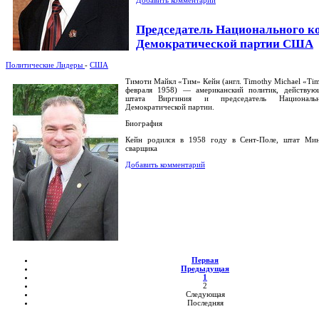
Председатель Национального к
Демократической партии США
Политические Лидеры
-
США
Тимоти Майкл «Тим» Кейн (англ. Timothy Michael «Tim
февраля 1958) — американский политик, действую
штата Виргиния и председатель Национальн
Демократической партии.
Биография
Кейн родился в 1958 году в Сент-Поле, штат Мин
сварщика
Добавить комментарий
Первая
Предыдущая
1
2
Следующая
Последняя