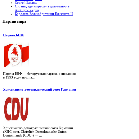
Сергей Багапш
Страны, где запрещена деятельность
Хизб ут-Тахрир
Королева Великобритании Елизавета II
Партии
мира:
Партия БНФ
Партия БНФ — белорусская партия, основанная
в 1993 году под на...
Христианско-демократический союз Германии
Христианско-демократический союз Германии
(ХДС; нем. Christlich Demokratische Union
Deutschlands (CDU)) — ...