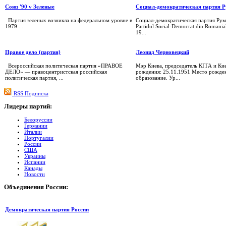
Союз '90 v Зеленые
Социал-демократическая партия 
Партия зеленых возникла на федеральном уровне в
Социал-демократическая партия Ру
1979 ...
Partidul Social-Democrat din Romania
19...
Правое дело (партия)
Леонид Черновецкий
Всероссийская политическая партия «ПРАВОЕ
Мэр Киева, председатель КГГА и Ки
ДЕЛО» — правоцентристская российская
рождения: 25.11.1951 Место рожде
политическая партия, ...
образование. Ур...
RSS Подписка
Лидеры
партий:
Белоруссии
Германии
Италии
Португалии
России
США
Украины
Испании
Канады
Новости
Объединения
России:
Демократическая партия России