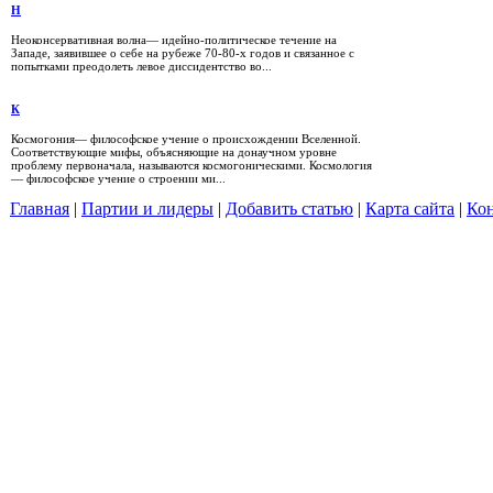
Н
Неоконсервативная волна— идейно-политическое течение на
Западе, заявившее о себе на рубеже 70-80-х годов и связанное с
попытками преодолеть левое диссидентство во...
К
Космогония— философское учение о происхождении Вселенной.
Соответствующие мифы, объясняющие на донаучном уровне
проблему первоначала, называются космогоническими. Космология
— философское учение о строении ми...
Главная
|
Партии и лидеры
|
Добавить статью
|
Карта сайта
|
Кон