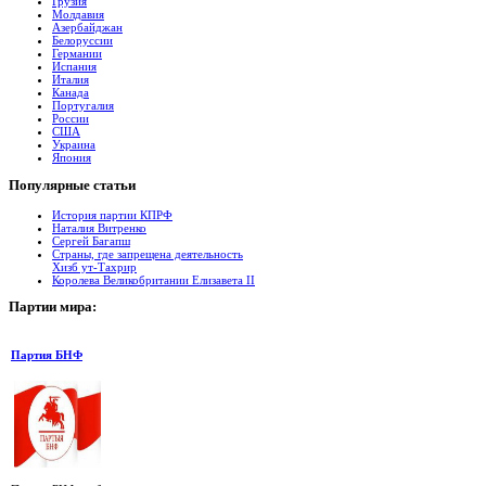
Грузия
Молдавия
Азербайджан
Белоруссии
Германии
Испания
Италия
Канада
Португалия
России
США
Украина
Япония
Популярные
cтатьи
История партии КПРФ
Наталия Витренко
Сергей Багапш
Страны, где запрещена деятельность
Хизб ут-Тахрир
Королева Великобритании Елизавета II
Партии
мира:
Партия БНФ