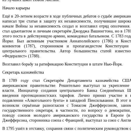
Начало карьеры
Ещё в 20-летнем возрасте в ходе публичных дебатов о судьбе америка
написал три статьи в защиту их независимости, получившие широк
начале Войны за независимость создал и возглавил отряд ополчения.
стал адъютантом и личным секретарём Джорджа Вашингтона, но в 1781
этого поста в действующую армию, командовал батальоном. С 1783 год
Йорке. Был активным участником Аннаполийского (1786) и Конст
конвентов (1787), сторонником и пропагандистом Конституции
центрального правительства. Автор большинства статей известн
«Федералист» (1788).
Возглавил борьбу за ратификацию Конституции в штате Нью-Йорк.
Секретарь казначейства
В 1789 году стал Секретарём Департамента казначейства С
американском правительстве. Решительно выступал за укрепление
власти. Инициатор создания центрального Банка Соединённых Шт
введения протекционистских тарифов. Лично принял участие в 
подавлении «Алкогольного бунта» в западной Пенсильвании. В этот п
возникли серьёзные разногласия с Томасом Джефферсоном, зани
государственного секретаря, в частности, по вопросу о демократии
поводу союзов молодого американского государства в Европе (в
Джефферсона, сторонника союза с Францией, выступал за союз с Англи
В 1795 ушёл в отставку, сохранив связи с политическим руководством 