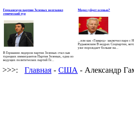
Германскую партию Зеленых возглавил
Мороз уйдет осенью?
этнический тур
...или как «Главред» заключил пари с 
Рудьковским В недрах Соцпартии, кот
уже порождает больше на...
В Германии лидером партии Зеленых стал сын
турецких иммигрантов Партия Зеленых, одна из
ведущих политических партий Ге...
>>>:
Главная
-
США
- Александр Га