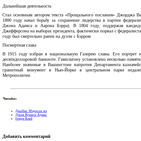
Дальнейшая деятельность
Стал основным автором текста «Прощального послания» Джорджа В
1800 году начал борьбу за сохранение лидерства в партии федерали
Джона Адамса и Аарона Бэрра). В 1804 году, поддержав кандида
Джефферсона на выборах президента, фактически порвал с федералиста
году был смертельно ранен на дуэли с Бэрром.
Посмертная слава
В 1915 году избран в национальную Галерею славы. Его портрет 
десятидолларовой банкноте. Гамильтону установлено несколько памят
Наиболее значимые в Вашингтоне напротив Департамента казначе
гранитный монумент в Нью-Йорке в центральном парке недале
Метрополитен.
Читайте:
Джеймс Мэдисон мл
Джон Куинси Адамс
Генри Клей
Добавить комментарий