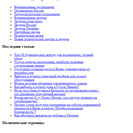
Криминальные организации
Организации России
Террористические организации
Криминальные лидеры
Лидеры стран мира
Лидеры России
Лидеры Украины
Партийная сводка
Политическая жизнь
Новые политические партии и лидеры
Последние
статьи:
Топ-10 букмекерских контор для начинающих: полный
обзор
Услуги аренды спецтехники: наиболее полезные
строительные знания
Где купить гормоны роста в Киеве: рекомендации от
steroidon.com
Выбрать и купить станочный профиль или схожее
оборудование
Купить игровые наушники для компьютера: советы
Как выбрать и купить дома в Сухом Лимане?
Из-за чего базы отдыха в Карпатах по нормальным ценам –
это неизменно популярный вариант
Куплю шпунт б +у Vector Shpunt: что следует помнить на
стройплощадке?
Почему стоит получить разрешение на работы повышенной
опасности в Киеве в центре "Профессиональная
безопасность"?
Как оформить выплаты на ребенка в Украине
Политические
термины: