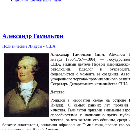
Грустные прогнозы Партии БНФ
Александр Гамильтон
Политические Лидеры
-
США
Александр Гамильтон (англ. Alexander 
января 1755/1757—1804) — государствен
США, видный деятель Первой американско
революции. Идеолог и руководит
федералистов с момента её создания. Авт
ускоренного торгово-промышленного разви
Секретарь Департамента казначейства США.
Детство
Родился в небогатой семье на острове 
Индия). С самых ранних лет проявил 
качества. Гамильтон привлек внимание взр
способностями к написанию ярких публи
текстов, за что жители его общины, среди 
богатые плантаторы, оплатили образование Гамильтона, послав его уч
из лучших школ Новой Англии.