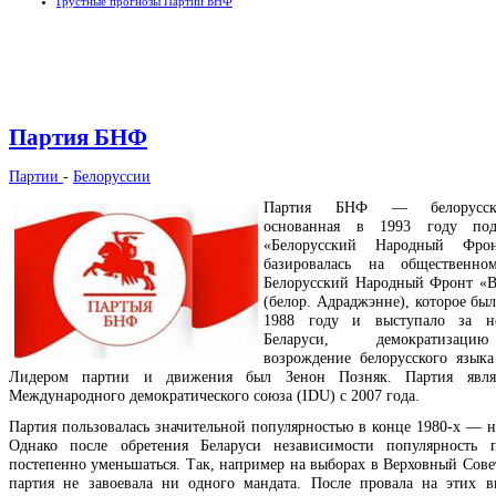
Грустные прогнозы Партии БНФ
Партия БНФ
Партии
-
Белоруссии
Партия БНФ — белорусска
основанная в 1993 году под
«Белорусский Народный Фрон
базировалась на общественн
Белорусский Народный Фронт «
(белор. Адраджэнне), которое бы
1988 году и выступало за не
Беларуси, демократизаци
возрождение белорусского языка
Лидером партии и движения был Зенон Позняк. Партия явля
Международного демократического союза (IDU) с 2007 года.
Партия пользовалась значительной популярностью в конце 1980-х — на
Однако после обретения Беларуси независимости популярность п
постепенно уменьшаться. Так, например на выборах в Верховный Совет
партия не завоевала ни одного мандата. После провала на этих в