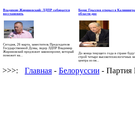
Владимир Жириновский: ЛДПР собирается
Борис Грызлов открыл в Калинингр
восстановить
области дво
Сегодня, 26 марта, заместитель Председателя
Государственной Думы, лидер ЛДПР Владимир
Жириновский предложит законопроект, который
До конца текущего года в стране буду
поможет на...
строй четыре высокотехнологичных м
центра из пя...
>>>:
Главная
-
Белоруссии
- Партия