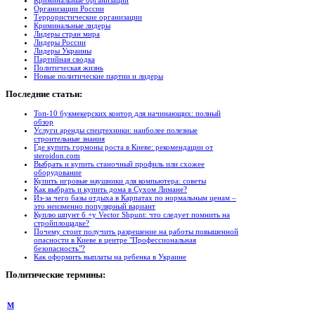
Криминальные организации
Организации России
Террористические организации
Криминальные лидеры
Лидеры стран мира
Лидеры России
Лидеры Украины
Партийная сводка
Политическая жизнь
Новые политические партии и лидеры
Последние
статьи:
Топ-10 букмекерских контор для начинающих: полный
обзор
Услуги аренды спецтехники: наиболее полезные
строительные знания
Где купить гормоны роста в Киеве: рекомендации от
steroidon.com
Выбрать и купить станочный профиль или схожее
оборудование
Купить игровые наушники для компьютера: советы
Как выбрать и купить дома в Сухом Лимане?
Из-за чего базы отдыха в Карпатах по нормальным ценам –
это неизменно популярный вариант
Куплю шпунт б +у Vector Shpunt: что следует помнить на
стройплощадке?
Почему стоит получить разрешение на работы повышенной
опасности в Киеве в центре "Профессиональная
безопасность"?
Как оформить выплаты на ребенка в Украине
Политические
термины:
М