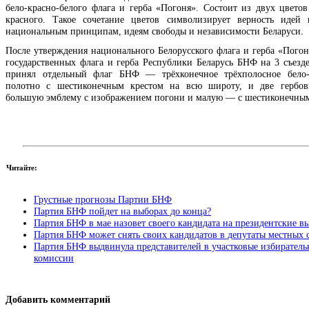
бело-красно-белого флага и герба «Погоня». Состоит из двух цвето
красного. Такое сочетание цветов символизирует верность идей
национальным принципам, идеям свободы и независимости Беларуси.
После утверждения национального Белорусского флага и герба «Погоня
государственных флага и герба Республики Беларусь БНФ на 3 съезде
принял отдельный флаг БНФ — трёхконечное трёхполосное бело-к
полотно с шестиконечным крестом на всю широту, и две гербов
большую эмблему с изображением погони и малую — с шестиконечным
Читайте:
Грустные прогнозы Партии БНФ
Партия БНФ пойдет на выборах до конца?
Партия БНФ в мае назовет своего кандидата на президентские в
Партия БНФ может снять своих кандидатов в депутаты местных 
Партия БНФ выдвинула представителей в участковые избиратель
комиссии
Добавить комментарий