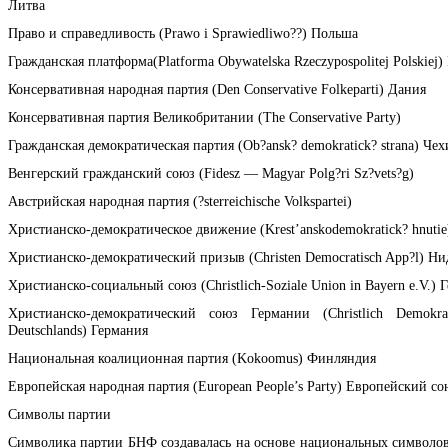
Литва
Право и справедливость (Prawo i Sprawiedliwo??) Польша
Гражданская платформа(Platforma Obywatelska Rzeczypospolitej Polskiej
Консервативная народная партия (Den Conservative Folkeparti) Дания
Консервативная партия Великобритании (The Conservative Party)
Гражданская демократическая партия (Ob?ansk? demokratick? strana) Чех
Венгерский гражданский союз (Fidesz — Magyar Polg?ri Sz?vets?g)
Австрийская народная партия (?sterreichische Volkspartei)
Христианско-демократическое движение (Krest’anskodemokratick? hnuti
Христианско-демократический призыв (Christen Democratisch App?l) Н
Христианско-социальный союз (Christlich-Soziale Union in Bayern e.V.) 
Христианско-демократический союз Германии (Christlich Demokra
Deutschlands) Германия
Национальная коалиционная партия (Kokoomus) Финляндия
Европейская народная партия (European People’s Party) Европейский со
Символы партии
Символика партии БНФ создавалась на основе национальных символо