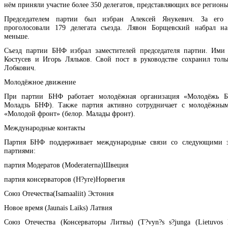
нём приняли участие более 350 делегатов, представляющих все регионы
Председателем партии был избран Алексей Янукевич. За его 
проголосовали 179 делегата съезда. Лявон Борщевский набрал н
меньше.
Съезд партии БНФ избрал заместителей председателя партии. Ими
Костусев и Игорь Ляльков. Свой пост в руководстве сохранил тол
Лобкович.
Молодёжное движение
При партии БНФ работает молодёжная организация «Молодёжь Б
Моладзь БНФ). Также партия активно сотрудничает с молодёжны
«Молодой фронт» (белор. Малады фронт).
Международные контакты
Партия БНФ поддерживает международные связи со следующими 
партиями:
партия Модератов (Moderaterna)Швеция
партия консерваторов (H?yre)Норвегия
Союз Отечества(Isamaaliit) Эстония
Новое время (Jaunais Laiks) Латвия
Союз Отечества (Консерваторы Литвы) (T?vyn?s s?junga (Lietuvos ko