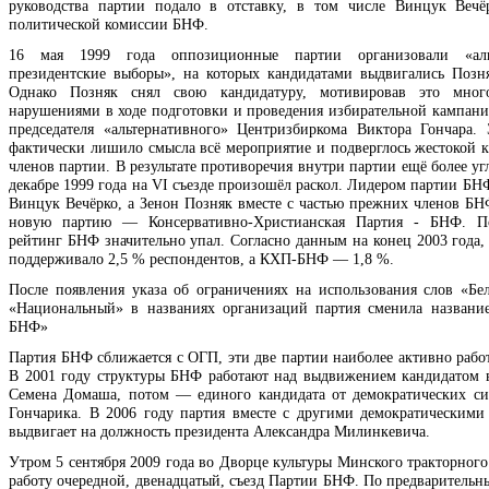
руководства партии подало в отставку, в том числе Винцук Веч
политической комиссии БНФ.
16 мая 1999 года оппозиционные партии организовали «аль
президентские выборы», на которых кандидатами выдвигались Позн
Однако Позняк снял свою кандидатуру, мотивировав это мног
нарушениями в ходе подготовки и проведения избирательной кампани
председателя «альтернативного» Центризбиркома Виктора Гончара.
фактически лишило смысла всё мероприятие и подверглось жестокой к
членов партии. В результате противоречия внутри партии ещё более уг
декабре 1999 года на VI съезде произошёл раскол. Лидером партии БН
Винцук Вечёрко, а Зенон Позняк вместе с частью прежних членов БН
новую партию — Консервативно-Христианская Партия - БНФ. По
рейтинг БНФ значительно упал. Согласно данным на конец 2003 года
поддерживало 2,5 % респондентов, а КХП-БНФ — 1,8 %.
После появления указа об ограничениях на использования слов «Бе
«Национальный» в названиях организаций партия сменила названи
БНФ»
Партия БНФ сближается с ОГП, эти две партии наиболее активно рабо
В 2001 году структуры БНФ работают над выдвижением кандидатом 
Семена Домаша, потом — единого кандидата от демократических с
Гончарика. В 2006 году партия вместе с другими демократическим
выдвигает на должность президента Александра Милинкевича.
Утром 5 сентября 2009 года во Дворце культуры Минского тракторного
работу очередной, двенадцатый, съезд Партии БНФ. По предварительн