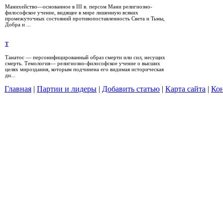
Манихейство—основанное в III в. персом Мани религиозно-
философское учение, видящее в мире лишенную всяких
промежуточных состояний противопоставленность Света и Тьмы,
Добра и ...
Т
Танатос — персонифицированный образ смерти или сил, несущих
смерть. Темология— религиозно-философское учение о высших
целях мироздания, которым подчинена его видимая историческая
ди...
Главная
|
Партии и лидеры
|
Добавить статью
|
Карта сайта
|
Кон