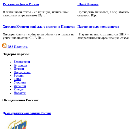
Русская мафия в России
Юрий Лужков
В знаменитой статье Лев пригнул , написанной
Президенты меняются, а мэр Москвы
известным журналистом Юр...
остается. Юр...
Хиллари Клинтон прибыла с визитом в Пакистан
Партия новых коммунистов
Хиллари Клинтон собирается объявить о планах по
Партия новых коммунистов (ПНК) 
усилению помощи США Па...
леворадикальная организация, созданн
RSS Подписка
Лидеры
партий:
Белоруссии
Германии
Италии
Португалии
России
США
Украины
Испании
Канады
Новости
Объединения
России:
Демократическая партия России