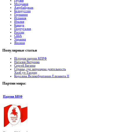
Грузия
Молдавия
Азербайджан
Белоруссии
Германии
Испания
Италия
Канада
Португалия
России
США
Украина
Япония
Популярные
cтатьи
История партии КПРФ
Наталия Витренко
Сергей Багапш
Страны, где запрещена деятельность
Хизб ут-Тахрир
Королева Великобритании Елизавета II
Партии
мира:
Партия БНФ