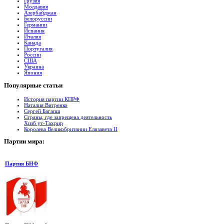
Грузия
Молдавия
Азербайджан
Белоруссии
Германии
Испания
Италия
Канада
Португалия
России
США
Украина
Япония
Популярные
cтатьи
История партии КПРФ
Наталия Витренко
Сергей Багапш
Страны, где запрещена деятельность
Хизб ут-Тахрир
Королева Великобритании Елизавета II
Партии
мира:
Партия БНФ