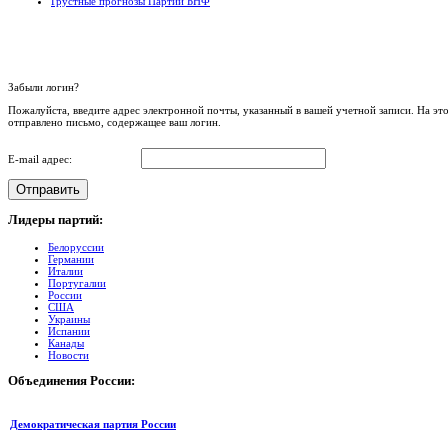
Грустные прогнозы Партии БНФ
Забыли логин?
Пожалуйста, введите адрес электронной почты, указанный в вашей учетной записи. На это
отправлено письмо, содержащее ваш логин.
E-mail адрес:
Отправить
Лидеры
партий:
Белоруссии
Германии
Италии
Португалии
России
США
Украины
Испании
Канады
Новости
Объединения
России:
Демократическая партия России