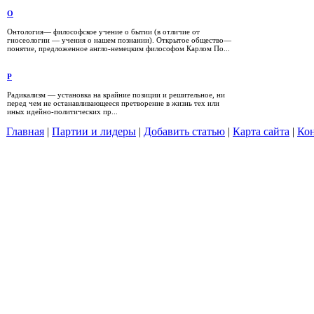
О
Онтология— философское учение о бытии (в отличие от
гносеологии — учения о нашем познании). Открытое общество—
понятие, предложенное англо-немецким философом Карлом По...
Р
Радикализм — установка на крайние позиции и решительное, ни
перед чем не останавливающееся претворение в жизнь тех или
иных идейно-политических пр...
Главная
|
Партии и лидеры
|
Добавить статью
|
Карта сайта
|
Кон