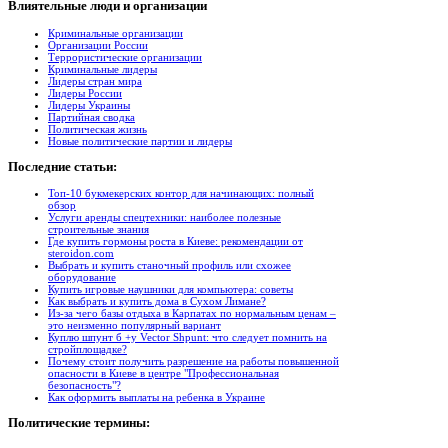
Влиятельные
люди и организации
Криминальные организации
Организации России
Террористические организации
Криминальные лидеры
Лидеры стран мира
Лидеры России
Лидеры Украины
Партийная сводка
Политическая жизнь
Новые политические партии и лидеры
Последние
статьи:
Топ-10 букмекерских контор для начинающих: полный
обзор
Услуги аренды спецтехники: наиболее полезные
строительные знания
Где купить гормоны роста в Киеве: рекомендации от
steroidon.com
Выбрать и купить станочный профиль или схожее
оборудование
Купить игровые наушники для компьютера: советы
Как выбрать и купить дома в Сухом Лимане?
Из-за чего базы отдыха в Карпатах по нормальным ценам –
это неизменно популярный вариант
Куплю шпунт б +у Vector Shpunt: что следует помнить на
стройплощадке?
Почему стоит получить разрешение на работы повышенной
опасности в Киеве в центре "Профессиональная
безопасность"?
Как оформить выплаты на ребенка в Украине
Политические
термины: