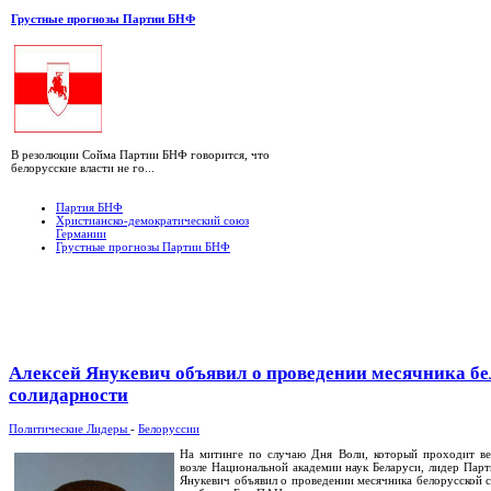
Грустные прогнозы Партии БНФ
В резолюции Сойма Партии БНФ говорится, что
белорусские власти не го...
Партия БНФ
Христианско-демократический союз
Германии
Грустные прогнозы Партии БНФ
Алексей Янукевич объявил о проведении месячника бе
солидарности
Политические Лидеры
-
Белоруссии
На митинге по случаю Дня Воли, который проходит в
возле Национальной академии наук Беларуси, лидер Пар
Янукевич объявил о проведении месячника белорусской 