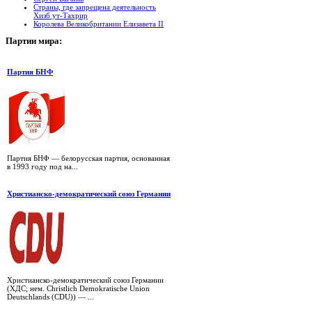
Страны, где запрещена деятельность
Хизб ут-Тахрир
Королева Великобритании Елизавета II
Партии
мира:
Партия БНФ
Партия БНФ — белорусская партия, основанная
в 1993 году под на...
Христианско-демократический союз Германии
Христианско-демократический союз Германии
(ХДС; нем. Christlich Demokratische Union
Deutschlands (CDU)) — ...