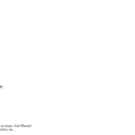
зу
зу (порт. José Manuel
nfo), по...