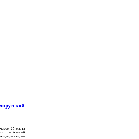
лорусской
ечером 25 марта
тии БНФ Алексей
солидарности, —