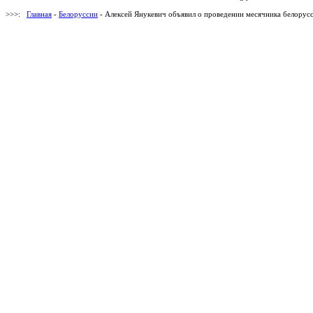
>>>:
Главная
-
Белоруссии
- Алексей Янукевич объявил о проведении месячника белорус