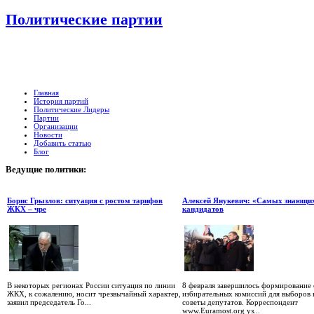
Политические партии
Главная
История партий
Политические Лидеры
Партии
Организации
Новости
Добавить статью
Блог
Ведущие
политики:
Борис Грызлов: ситуация с ростом тарифов
Алексей Янукевич: «Самых знающи
ЖКХ – чре
кандидатов
В некоторых регионах России ситуация по линии
8 февраля завершилось формирование
ЖКХ, к сожалению, носит чрезвычайный характер,
избирательных комиссий для выборов 
заявил председатель Го...
советы депутатов. Корреспондент
www.Euramost.org уз...