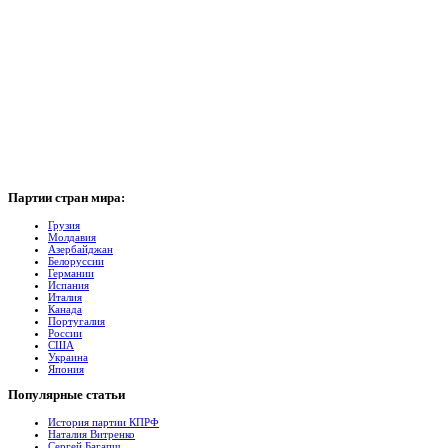
Партии
стран мира:
Грузия
Молдавия
Азербайджан
Белоруссии
Германии
Испания
Италия
Канада
Португалия
России
США
Украина
Япония
Популярные
cтатьи
История партии КПРФ
Наталия Витренко
Сергей Багапш