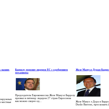
х наших
Баррозу торопит лидеров ЕС с одобрением
Жозе Мануэл Дуран Барро
механизма
Председатель Еврокомиссии Жозе Мануэл Баррозу
призвал в пятницу лидеров 27 стран Евросоюза
 окружных
как можно скорее од...
Жозе Мануэ л Дура н Барро 
в местные
Durão Barroso, прослушать (i