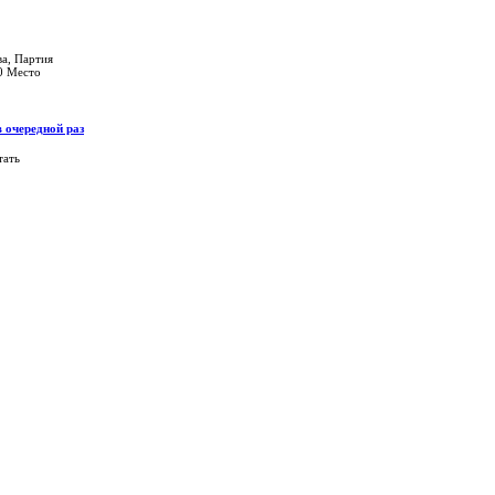
а, Партия
0 Место
 очередной раз
тать