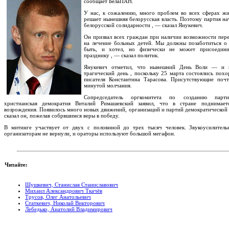
сообщает БелаПАН.
У нас, к сожалению, много проблем во всех сферах жи
решает нынешняя белорусская власть. Поэтому партия на
белорусской солидарности , — сказал Янукевич.
Он призвал всех граждан при наличии возможности пере
на лечение больных детей. Мы должны позаботиться о 
быть, и хотел, но физически не может присоедин
празднику , — сказал политик.
Янукевич отметил, что нынешний День Воли — и п
трагический день , поскольку 25 марта состоялись похо
писателя Константина Тарасова. Присутствующие поч
минутой молчания.
Сопредседатель оргкомитета по созданию парти
христианская демократия Виталий Римашевский заявил, что в стране поднимает
возрождения. Появилось много новых движений, организаций и партий демократической 
сказал он, пожелав собрвшимся веры в победу.
В митинге участвует от двух с половиной до трех тысяч человек. Звукоусилитель
организаторам не вернули, и ораторы используют большой мегафон.
Читайте:
Шушкевич, Станислав Станиславович
Михаил Александрович Ткачёв
Трусов, Олег Анатольевич
Статкевич, Николай Викторович
Лебедько, Анатолий Владимирович