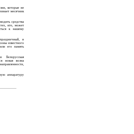
зни, которые не
чинает месячник
водить средства
тех, кто, может
иться к нашему
раздничный, и
роны известного
тили его память
и Белорусская
ся новая волна
направленности,
ную аппаратуру