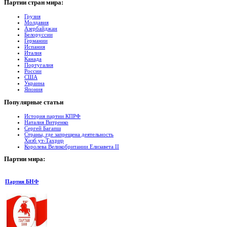
Партии
стран мира:
Грузия
Молдавия
Азербайджан
Белоруссии
Германии
Испания
Италия
Канада
Португалия
России
США
Украина
Япония
Популярные
cтатьи
История партии КПРФ
Наталия Витренко
Сергей Багапш
Страны, где запрещена деятельность
Хизб ут-Тахрир
Королева Великобритании Елизавета II
Партии
мира:
Партия БНФ