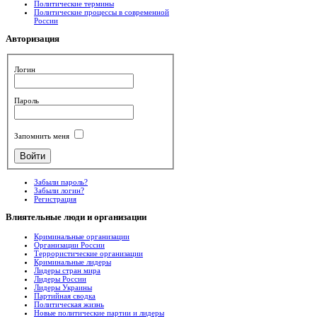
Политические термины
Политические процессы в современной
России
Авторизация
Логин
Пароль
Запомнить меня
Забыли пароль?
Забыли логин?
Регистрация
Влиятельные
люди и организации
Криминальные организации
Организации России
Террористические организации
Криминальные лидеры
Лидеры стран мира
Лидеры России
Лидеры Украины
Партийная сводка
Политическая жизнь
Новые политические партии и лидеры