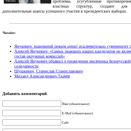
проблемы, усугубленные противореч
властных структур, создают для
дополнительные шансы успешного участия в президентских выборах.
Читайте:
Янукевич: нынешний режим ценит исключительно суверенитет с
Алексей Янукевич: «Самых знающих наших кандидатов не вклю
состав окружных комиссий»
Алексей Янукевич объявил о проведении месячника белорусской
солидарности
Шушкевич, Станислав Станиславович
Михаил Александрович Ткачёв
Добавить комментарий
Имя (обязательное)
E-Mail (обязательное)
Сайт