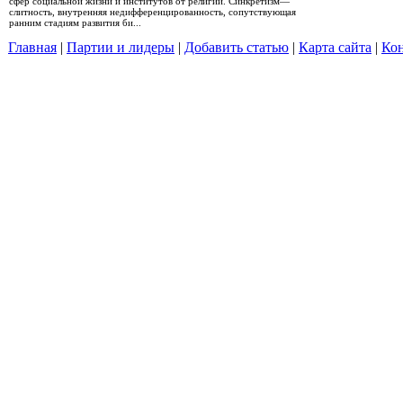
сфер социальной жизни и институтов от религии. Синкретизм—
слитность, внутренняя недифференцированность, сопутствующая
ранним стадиям развития би...
Главная
|
Партии и лидеры
|
Добавить статью
|
Карта сайта
|
Кон