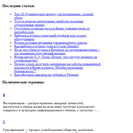
Последние
статьи:
Топ-10 букмекерских контор для начинающих: полный
обзор
Услуги аренды спецтехники: наиболее полезные
строительные знания
Где купить гормоны роста в Киеве: рекомендации от
steroidon.com
Выбрать и купить станочный профиль или схожее
оборудование
Купить игровые наушники для компьютера: советы
Как выбрать и купить дома в Сухом Лимане?
Из-за чего базы отдыха в Карпатах по нормальным ценам –
это неизменно популярный вариант
Куплю шпунт б +у Vector Shpunt: что следует помнить на
стройплощадке?
Почему стоит получить разрешение на работы повышенной
опасности в Киеве в центре "Профессиональная
безопасность"?
Как оформить выплаты на ребенка в Украине
Политические
термины:
В
Вестернизация— распространение западных ценностей,
институтов и образа жизни во всем мире частично в результате
товарного и культурно-информационного обмена, а частично — ...
С
Секуляризация — процесс освобождения общества, различных