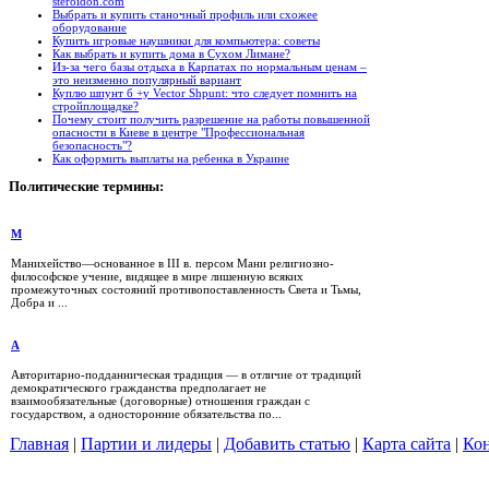
steroidon.com
Выбрать и купить станочный профиль или схожее
оборудование
Купить игровые наушники для компьютера: советы
Как выбрать и купить дома в Сухом Лимане?
Из-за чего базы отдыха в Карпатах по нормальным ценам –
это неизменно популярный вариант
Куплю шпунт б +у Vector Shpunt: что следует помнить на
стройплощадке?
Почему стоит получить разрешение на работы повышенной
опасности в Киеве в центре "Профессиональная
безопасность"?
Как оформить выплаты на ребенка в Украине
Политические
термины:
М
Манихейство—основанное в III в. персом Мани религиозно-
философское учение, видящее в мире лишенную всяких
промежуточных состояний противопоставленность Света и Тьмы,
Добра и ...
A
Авторитарно-подданническая традиция — в отличие от традиций
демократического гражданства предполагает не
взаимообязательные (договорные) отношения граждан с
государством, а односторонние обязательства по...
Главная
|
Партии и лидеры
|
Добавить статью
|
Карта сайта
|
Кон