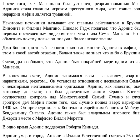
После того, как Маранцано был устранен, реорганизованная Маф
Адониса стала главным игроком преступного мира, хотя точная ро
иерархии мафии является туманной.
Некоторые источники называют его главным лейтенантом в Брукл
Винсента и Филипа Мангано. Николас Гадж полагает, что Адонис бы
первым послевоенным лидером того, чем стала Семья Мангано. Но
объяснить почему позже он получил более низкое звание.
Джо Бонанно, который вероятно знал о должности Адониса в мафии, н
этом в своей автобиографии, Валачи также не знает что либо о Бруклин
Очевидцы сообщают, что Адонис был покрайней мере одним из ли
Мангано.
В конечном счете, Адонис занимался всем - алкоголем, азартн
наркотиками, рэкетом... Он установил отношения с несколькими Сем
с некоторыми неитальянскими бригадами. Адонис, как известно, бы
которому доверяют, он был доверенным лицом Франка Костел
осуществлял контроль над Манхэттанской Семьей Лучано и сл
арбитром дел Мафии после того, как Лучано пошел вверх карьерно
1930-ых. Он присоединился к Костелло и еврейским бандитам Мейеру
Бенджамину Сигэлю. Адонис также был владельцем игорного биз
Джерси вместе с Мафиозо Вилли Моретти.
В одно время Адонис поддержал Роберта Кеннеди.
Адонис умер в городе Анконе в Италии Естественной смертью 26 нояб