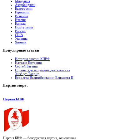
Молдавия
Азербайджан
Белоруссии
Германии
Испания
Италия
Канада
Португалия
России
США
Украина
Япония
Популярные
cтатьи
История партии КПРФ
Наталия Витренко
Сергей Багапш
Страны, где запрещена деятельность
Хизб ут-Тахрир
Королева Великобритании Елизавета II
Партии
мира:
Партия БНФ
Партия БНФ — белорусская партия, основанная