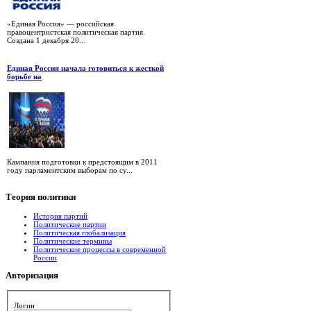
«Единая Россия» — российская
правоцентристская политическая партия.
Создана 1 декабря 20...
Единая Россия начала готовиться к жесткой
борьбе на
Кампания подготовки к предстоящим в 2011
году парламентским выборам по су...
Теория
политики
История партий
Политические партии
Политическая глобализация
Политические термины
Политические процессы в современной
России
Авторизация
Логин