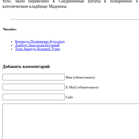
тело, было перевезено в Соединенные Штаты и похоронено 6
католическом кладбище Мадонны.
Читайте:
Бернардо Провенцано Бухгалтер
Альберт Анастасия Безумный
Тони Аккардо Большой Тунец
Добавить комментарий
Имя (обязательное)
E-Mail (обязательное)
Сайт