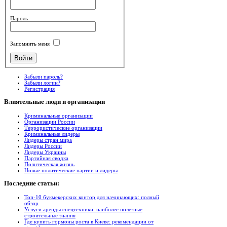
Пароль
Запомнить меня
Забыли пароль?
Забыли логин?
Регистрация
Влиятельные
люди и организации
Криминальные организации
Организации России
Террористические организации
Криминальные лидеры
Лидеры стран мира
Лидеры России
Лидеры Украины
Партийная сводка
Политическая жизнь
Новые политические партии и лидеры
Последние
статьи:
Топ-10 букмекерских контор для начинающих: полный
обзор
Услуги аренды спецтехники: наиболее полезные
строительные знания
Где купить гормоны роста в Киеве: рекомендации от