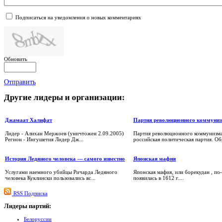
Подписаться на уведомления о новых комментариях
Обновить
Отправить
Другие
лидеры и организации:
Джамаат Халифат
Партия революционного коммуни
Лидер - Алихан Мержоев (уничтожен 2.09.2005)
Партия революционного коммунизм
Регион - Ингушетия Лидер Дж...
российская политическая партия. Обр
История Ледяного человека — самого известно
Японская мафия
Услугами наемного убийцы Ричарда Ледяного
Японская мафия, или борекудан , по
человека Куклински пользовались вс...
появилась в 1612 г....
RSS Подписка
Лидеры
партий:
Белоруссии