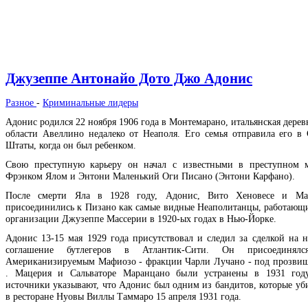
Джузеппе Антонайо Дото Джо Адонис
Разное
-
Криминальные лидеры
Адонис родился 22 ноября 1906 года в Монтемарано, итальянская дерев
области Авеллино недалеко от Неаполя. Его семья отправила его в
Штаты, когда он был ребенком.
Свою преступную карьеру он начал с известными в преступном 
Фрэнком Ялом и Энтони Маленький Оги Писано (Энтони Карфано).
После смерти Яла в 1928 году, Адонис, Вито Хеновесе и М
присоединились к Пизано как самые видные Неаполитанцы, работающи
организации Джузеппе Массерии в 1920-ых годах в Нью-Йорке.
Адонис 13-15 мая 1929 года присутствовал и следил за сделкой на 
соглашение бутлегеров в Атлантик-Сити. Он присоединял
Американизируемым Мафиозо - фракции Чарли Лучано - под прозви
. Мацерия и Сальваторе Маранцано были устранены в 1931 году
источники указывают, что Адонис был одним из бандитов, которые у
в ресторане Нуовы Виллы Таммаро 15 апреля 1931 года.