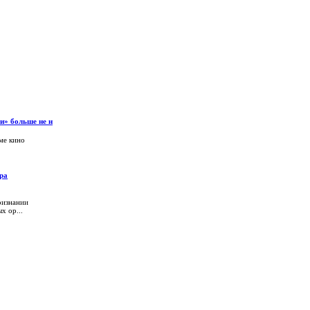
и» больше не н
ме кино
ра
ризнании
х ор...