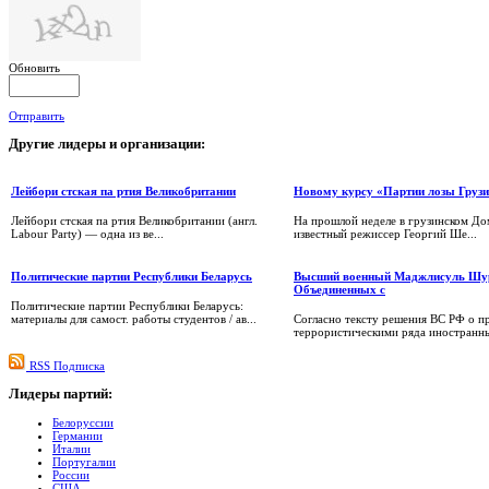
Обновить
Отправить
Другие
лидеры и организации:
Лейбори стская па ртия Великобритании
Новому курсу «Партии лозы Грузи
Лейбори стская па ртия Великобритании (англ.
На прошлой неделе в грузинском До
Labour Party) — одна из ве...
известный режиссер Георгий Ше...
Политические партии Республики Беларусь
Высший военный Маджлисуль Шу
Объединенных с
Политические партии Республики Беларусь:
материалы для самост. работы студентов / ав...
Согласно тексту решения ВС РФ о п
террористическими ряда иностранны
RSS Подписка
Лидеры
партий:
Белоруссии
Германии
Италии
Португалии
России
США