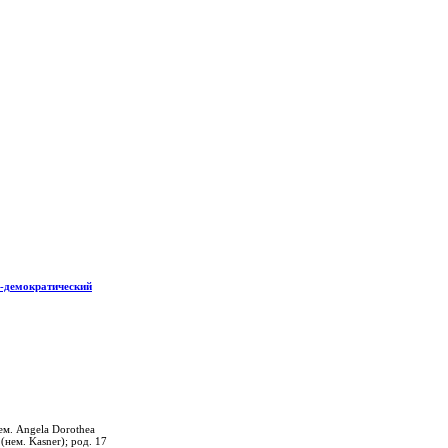
о-демократический
ем. Angela Dorothea
(нем. Kasner); род. 17