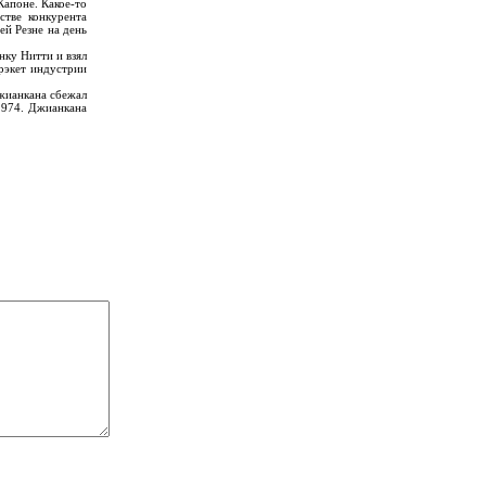
Капоне. Какое-то
стве конкурента
ей Резне на день
нку Нитти и взял
 рэкет индустрии
Джианкана сбежал
 1974. Джианкана