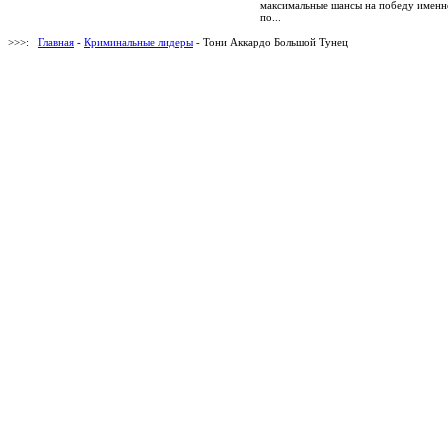
максимальные шансы на победу именн
по...
>>>:
Главная
-
Криминальные лидеры
- Тони Аккардо Большой Тунец