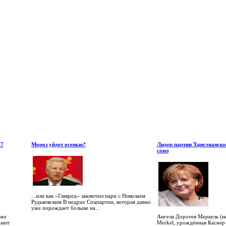
17
Мороз уйдет осенью?
Лидер партии Христианск
союз
...или как «Главред» заключил пари с Николаем
Рудьковским В недрах Соцпартии, которая давно
уже порождает больше на...
ьно
Ангела Доротея Меркель (н
чают
Merkel, урождённая Каснер 