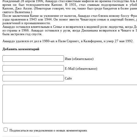
Рожденный 28 апреля 1906, Аккардо стал известным мафиози во времена господства Аль 
время он был телохранителем Капоне. В 1931, стал главным подозреваемым в убий
Капоне, Джо Аилло. (Некоторые говорят, что он, также был среди бандитов в более ранн
святого Валентина.)
После заключения Капне за уклонение от налогов, Аккардо стал близок новому боссу Фра
узды правления в 1943 или 1944. Он помог ввести Чикагскую семью в азартный бизнес,
развлечений и промышленности.
Аккардо оставался влиятельным в Семье и возвратился к видимой роли лидерства, когда 
из страны в 1966. Аккардо оставался у руля, когда Джианкана возвратился в Чикаго в
была застрелен год спустя.
Аккардо удалился от дел в 1980-ых в Палм Спрингс, в Калифорнии, и умер 27 мая 1992.
Добавить комментарий
Имя (обязательное)
E-Mail (обязательное)
Сайт
Подписаться на уведомления о новых комментариях