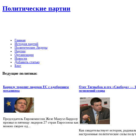
Политические партии
Главная
История партий
Политические Лидеры
Партии
Организации
Новости
Добавить статью
Блог
Ведущие
политики:
Баррозу торопит лидеров ЕС с одобрением
Олег Тягныбок и его «Свобода» — 
механизма
мгновений социа
Председатель Еврокомиссии Жозе Мануэл Баррозу
призвал в пятницу лидеров 27 стран Евросоюза как
можно скорее од...
Как свидетельствует история, радикал
настроенные политические силы полу