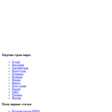
Партии
стран мира:
Грузия
Молдавия
Азербайджан
Белоруссии
Германии
Испания
Италия
Канада
Португалия
России
США
Украина
Япония
Популярные
cтатьи
История партии КПРФ