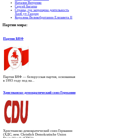
Наталия Витренко
Сергей Багапш
Страны, где запрещена деятельность
Хизб ут-Тахрир
Королева Великобритании Елизавета II
Партии
мира:
Партия БНФ
Партия БНФ — белорусская партия, основанная
в 1993 году под на...
Христианско-демократический союз Германии
Христианско-демократический союз Германии
(ХДС; нем. Christlich Demokratische Union
Deutschlands (CDU)) — ...