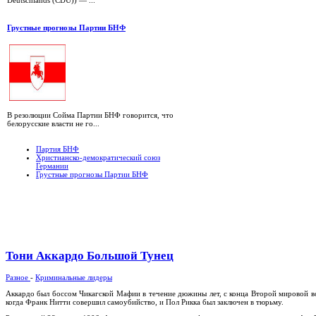
Грустные прогнозы Партии БНФ
В резолюции Сойма Партии БНФ говорится, что
белорусские власти не го...
Партия БНФ
Христианско-демократический союз
Германии
Грустные прогнозы Партии БНФ
Тони Аккардо Большой Тунец
Разное
-
Криминальные лидеры
Аккардо был боссом Чикагской Мафии в течение дюжины лет, с конца Второй мировой во
когда Франк Нитти совершил самоубийство, и Пол Рикка был заключен в тюрьму.