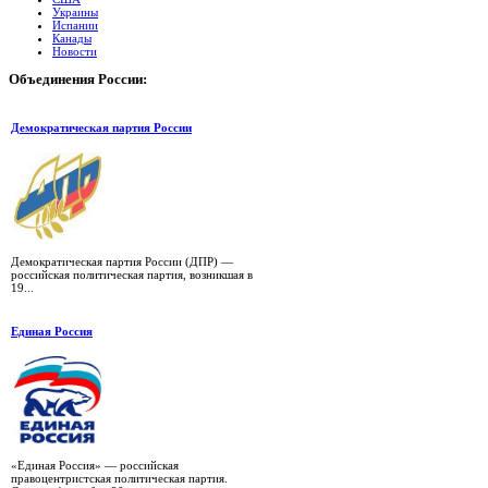
Украины
Испании
Канады
Новости
Объединения
России:
Демократическая партия России
Демократическая партия России (ДПР) —
российская политическая партия, возникшая в
19...
Единая Россия
«Единая Россия» — российская
правоцентристская политическая партия.