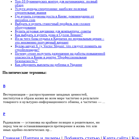
Топ-10 букмекерских контор для начинающих: полный
обзор
Услуги аренды спецтехники: наиболее полезные
строительные знания
Где купить гормоны роста в Киеве: рекомендации от
steroidon.com
Выбрать и купить станочный профиль или схожее
оборудование
Купить игровые наушники для компьютера: советы
Как выбрать и купить дома в Сухом Лимане?
Из-за чего базы отдыха в Карпатах по нормальным ценам –
это неизменно популярный вариант
Куплю шпунт б +у Vector Shpunt: что следует помнить на
стройплощадке?
Почему стоит получить разрешение на работы повышенной
опасности в Киеве в центре "Профессиональная
безопасность"?
Как оформить выплаты на ребенка в Украине
Политические
термины:
В
Вестернизация— распространение западных ценностей,
институтов и образа жизни во всем мире частично в результате
товарного и культурно-информационного обмена, а частично — ...
Р
Радикализм — установка на крайние позиции и решительное, ни
перед чем не останавливающееся претворение в жизнь тех или
иных идейно-политических пр...
Главная
|
Партии и лидеры
|
Добавить статью
|
Карта сайта
|
Кон