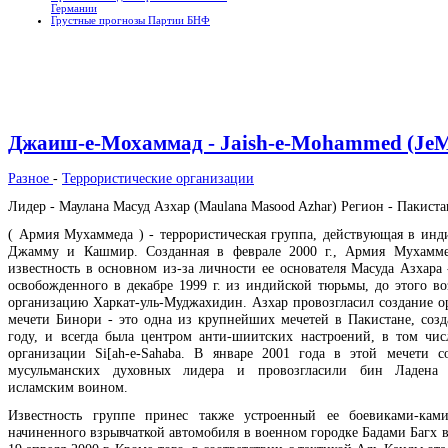
Германии
Грустные прогнозы Партии БНФ
Джаиш-е-Мохаммад - Jaish-e-Mohammed (Je
Разное
-
Террористические организации
Лидер - Маулана Масуд Азхар (Maulana Masood Azhar) Регион - Пакист
( Армия Мухаммеда ) - террористическая группа, действующая в инд
Джамму и Кашмир. Созданная в феврале 2000 г., Армия Мухамме
известность в основном из-за личности ее основателя Масуда Азхара 
освобожденного в декабре 1999 г. из индийской тюрьмы, до этого во
организацию Харкат-уль-Муджахидин. Азхар провозгласил создание о
мечети Бинори - это одна из крупнейших мечетей в Пакистане, созд
году, и всегда была центром анти-шиитских настроений, в том чис
организации Si[ah-e-Sahaba. В январе 2001 года в этой мечети с
мусульманских духовных лидера и провозгласили бин Ладена
исламским воином.
Известность группе принес также устроенный ее боевиками-ками
начиненного взрывчаткой автомобиля в военном городке Бадами Багх в