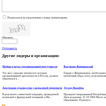
Подписаться на уведомления о новых комментариях
Обновить
Отправить
Другие
лидеры и организации:
Мафия в рядах организованной преступности
Владимир Жириновский
Тот, кого серьезно интересует история
Говоря о Жириновском, необходимо
организованной преступности в России, должен
публичный образ этого долгожителя 
обратиться к ...
Арестовано руководство ультралевой террористи
Эдуард Кокойты
В результате совместной операции, проведенной
Президент непризнанной Республик
испанской и французской полицией, в Ма...
Дата рождения: 31.10.1964 Место р
образование. Родился в ...