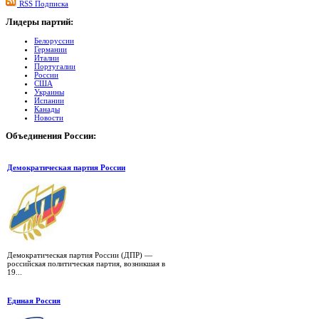
RSS Подписка
Лидеры
партий:
Белоруссии
Германии
Италии
Португалии
России
США
Украины
Испании
Канады
Новости
Объединения
России:
Демократическая партия России
Демократическая партия России (ДПР) —
российская политическая партия, возникшая в
19...
Единая Россия