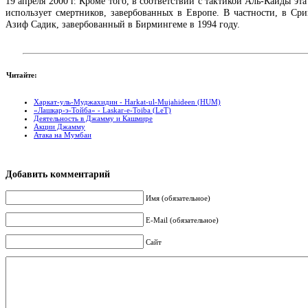
19 апреля 2000 г. Кроме того, в соответствии с тактикой Аль-Каиды эт
использует смертников, завербованных в Европе. В частности, в Сри
Азиф Садик, завербованный в Бирмингеме в 1994 году.
Читайте:
Харкат-уль-Муджахидин - Harkat-ul-Mujahideen (HUM)
«Лашкар-э-Тойба» - Laskar-e-Toiba (LeT)
Деятельность в Джамму и Кашмире
Акции Джамму
Атака на Мумбаи
Добавить комментарий
Имя (обязательное)
E-Mail (обязательное)
Сайт