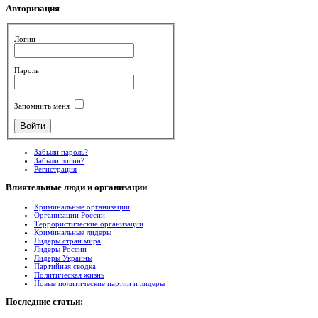
Авторизация
Логин
Пароль
Запомнить меня
Забыли пароль?
Забыли логин?
Регистрация
Влиятельные
люди и организации
Криминальные организации
Организации России
Террористические организации
Криминальные лидеры
Лидеры стран мира
Лидеры России
Лидеры Украины
Партийная сводка
Политическая жизнь
Новые политические партии и лидеры
Последние
статьи: