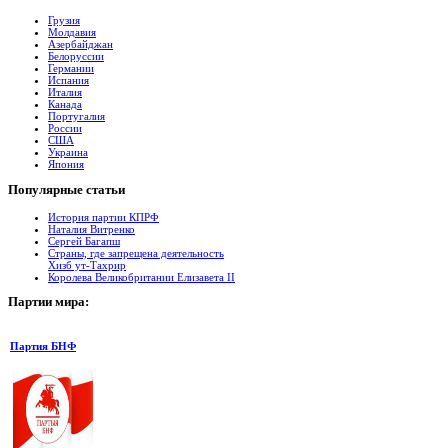
Грузия
Молдавия
Азербайджан
Белоруссии
Германии
Испания
Италия
Канада
Португалия
России
США
Украина
Япония
Популярные
cтатьи
История партии КПРФ
Наталия Витренко
Сергей Багапш
Страны, где запрещена деятельность
Хизб ут-Тахрир
Королева Великобритании Елизавета II
Партии
мира:
Партия БНФ