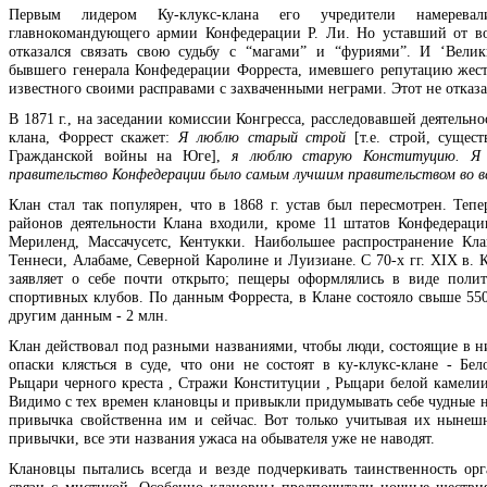
Первым лидером Ку-клукс-клана его учредители намеревали
главнокомандующего армии Конфедерации Р. Ли. Но уставший от в
отказался связать свою судьбу с “магами” и “фуриями”. И ‘Вели
бывшего генерала Конфедерации Форреста, имевшего репутацию жест
известного своими расправами с захваченными неграми. Этот не отказа
В 1871 г., на заседании комиссии Конгресса, расследовавшей деятельно
клана, Форрест скажет:
Я люблю старый строй
[т.е. строй, сущес
Гражданской войны на Юге],
я люблю старую Конституцию. Я 
правительство Конфедерации было самым лучшим правительством во в
Клан стал так популярен, что в 1868 г. устав был пересмотрен. Тепе
районов деятельности Клана входили, кроме 11 штатов Конфедераци
Мериленд, Массачусетс, Кентукки. Наибольшее распространение Кл
Теннеси, Алабаме, Северной Каролине и Луизиане. С 70-х гг. XIX в. 
заявляет о себе почти открыто; пещеры оформлялись в виде поли
спортивных клубов. По данным Форреста, в Клане состояло свыше 550 
другим данным - 2 млн.
Клан действовал под разными названиями, чтобы люди, состоящие в ни
опаски клясться в суде, что они не состоят в ку-клукс-клане - Бело
Рыцари черного креста , Стражи Конституции , Рыцари белой камелии 
Видимо с тех времен клановцы и привыкли придумывать себе чудные на
привычка свойственна им и сейчас. Вот только учитывая их ныне
привычки, все эти названия ужаса на обывателя уже не наводят.
Клановцы пытались всегда и везде подчеркивать таинственность орг
связи с мистикой. Особенно клановцы предпочитали ночные шестви