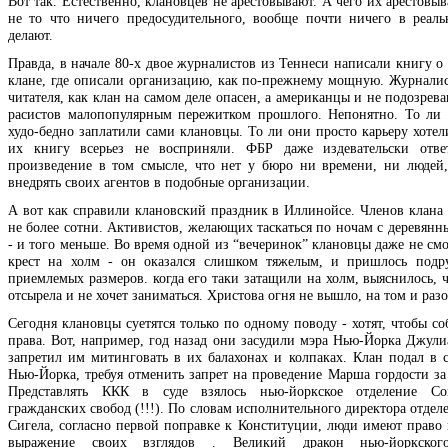
Вот так. Естественно, клановцев не арестовывают. А чего их арестовыв
не то что ничего предосудительного, вообще почти ничего в реал
делают.
Правда, в начале 80-х двое журналистов из Теннеси написали книгу о
клане, где описали организацию, как по-прежнему мощную. Журнали
читателя, как клан на самом деле опасен, а американцы и не подозрев
расистов малопопулярным пережитком прошлого. Непонятно. То ли
худо-бедно заплатили сами клановцы. То ли они просто карьеру хотел
их книгу всерьез не восприняли. ФБР даже издевательски отве
произведение в том смысле, что нет у бюро ни времени, ни людей
внедрять своих агентов в подобные организации.
А вот как справили клановский праздник в Иллинойсе. Членов клана 
не более сотни. Активистов, желающих таскаться по ночам с деревянн
- и того меньше. Во время одной из “вечеринок” клановцы даже не см
крест на холм - он оказался слишком тяжелым, и пришлось подр
приемлемых размеров. когда его таки затащили на холм, выяснилось, 
отсырела и не хочет заниматься. Христова огня не вышло, на том и раз
Сегодня клановцы суетятся только по одному поводу - хотят, чтобы с
права. Вот, например, год назад они засудили мэра Нью-Йорка Джули
запретил им митинговать в их балахонах и колпаках. Клан подал в 
Нью-Йорка, требуя отменить запрет на проведение Марша гордости за 
Представлять ККК в суде взялось нью-йоркское отделение С
гражданских свобод (!!!). По словам исполнительного директора отде
Сигела, согласно первой поправке к Конституции, люди имеют право 
выражение своих взглядов . Великий дракон нью-йоркского