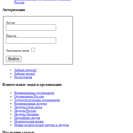
России
Авторизация
Логин
Пароль
Запомнить меня
Забыли пароль?
Забыли логин?
Регистрация
Влиятельные
люди и организации
Криминальные организации
Организации России
Террористические организации
Криминальные лидеры
Лидеры стран мира
Лидеры России
Лидеры Украины
Партийная сводка
Политическая жизнь
Новые политические партии и лидеры
Последние
статьи: