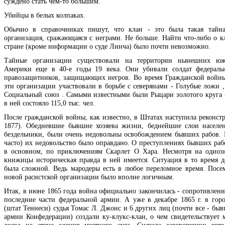
суждено стать чем-то большим.
Убийцы в белых колпаках.
Обычно в справочниках пишут, что клан - это была такая тайна
организация, сражающаяся с неграми. Не больше. Найти что-либо о к
стране (кроме информации о суде Линча) было почти невозможно.
Тайные организации существовали на территории нынешних ю
Америки еще в 40-е годы 19 века. Они убивали солдат федераль
правозащитников, защищающих негров. Во время Гражданской войны
эти организации участвовали в борьбе с северянами - Голубые ложи 
Социальный союз . Самыми известными были Рыцари золотого круга -
в ней состояло 115,0 тыс. чел.
После гражданской войны, как известно, в Штатах наступила реконстр
1877). Обедневшие бывшие хозяева жизни, беднейшие слои населе
бездельники, были очень недовольны освобождением бывших рабов. 
часто) их недовольство было оправдано. О преступлениях бывших раб
в основном, по приключениям Скарлет О Хара. Несмотря на одиоз
книжицы историческая правда в ней имеется. Ситуация в то время д
была сложной. Ведь мародеры есть в любое переломное время. Посе
новой расистской организации было вполне логичным.
Итак, в июне 1865 года война официально закончилась - сопротивлени
последние части федеральной армии. А уже в декабре 1865 г. в гор
(штат Теннеси) судья Томас Л. Джонс и 6 других лиц (почти все - бы
армии Конфедерации) создали ку-клукс-клан, о чем свидетельствует 
доска на стене здания местного суда. Сначала заговорщики хоте