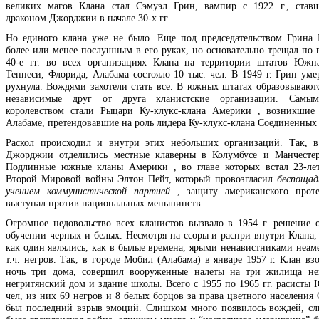
великих магов Клана стал Сэмуэл Грин, вампир с 1922 г., став
драконом Джорджии в начале 30-х гг.
Но единого клана уже не было. Еще под председательством Грина 
более или менее послушным в его руках, но основательно трещал по 
40-е гг. во всех организациях Клана на территории штатов Южн
Теннеси, Флорида, Алабама состояло 10 тыс. чел. В 1949 г. Грин уме
рухнула. Вождями захотели стать все. В южных штатах образовываютс
независимые друг от друга кланистские организации. Самы
королевством стали Рыцари Ку-клукс-клана Америки , возникшие
Алабаме, претендовавшие на роль лидера Ку-клукс-клана Соединенных
Раскол происходил и внутри этих небольших организаций. Так, в
Джорджии отделились местные клаверны в Колумбусе и Манчестер
Подлинные южные кланы Америки , во главе которых встал 23-ле
Второй Мировой войны Элтон Пейт, который провозгласил
беспощад
учением коммунистической партией
, защиту американского проте
выступал против национальных меньшинств.
Огромное недовольство всех кланистов вызвало в 1954 г. решение 
обучении черных и белых. Несмотря на ссоры и распри внутри Клана,
как один являлись, как в былые времена, ярыми ненавистниками неаме
т.ч. негров. Так, в городе Мобил (Алабама) в январе 1957 г. Клан вз
ночь три дома, совершил вооруженные налеты на три жилища нег
негритянский дом и здание школы. Всего с 1955 по 1965 гг. расисты 
чел, из них 69 негров и 8 белых борцов за права цветного населения
был последний взрыв эмоций. Слишком много появилось вождей, с