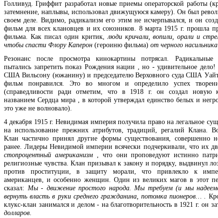
Голливуд. Гриффит разработал новые приемы операторской работы (к
затемнение, наплывы, использовал движущуюся камеру). Он был рево
своем деле. Видимо, радикализм его этим не исчерпывался, и он созд
фильм для всех клановцев и их союзников. 8 марта 1915 г. прошла пр
фильма. Как писал один критик,
люди кричали, вопили, орали и стре
чтобы спасти Флору Каперон
(героиню фильма)
от черного
насильника
Резонанс после просмотра кинокартины потрясал. Радикальные 
пытались запретить показ Рождения нации , но - удивительное дело! 
США Вильсону (южанину) и председателю Верховного суда США Уай
фильм понравился. Это во многом и определило успех творен
(справедливости ради отметим, что в 1918 г. он создал новую 
названием Сердца мира , в которой утверждал единство белых и негро
это уже не волновало).
4 декабря 1915 г. Невидимая империя получила право на легальное су
на использование прежних атрибутов, традиций, регалий Клана. В
Клан частично принял другие формы существования, совершенно 
ранее. Лидеры Невидимой империи всячески подчеркивали, что их дв
стопроцентный американизм
, что они проповедуют истинно патри
религиозные чувства. Клан призывал к закону и порядку, выдвинул ло
против проституции, в защиту морали, что привлекло к имп
американцев, и особенно женщин. Один из великих магов в этот пе
сказал:
Мы - движение простого народа. Мы требуем (и мы надеем
вернуть власть в руки среднего гражданина, потомка пионеров…
. Кро
клукс-клан занимался и делом - на благотворительность в 1921 г. он з
долларов
.