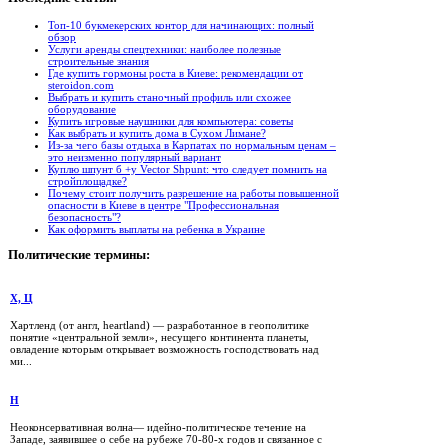
Топ-10 букмекерских контор для начинающих: полный
обзор
Услуги аренды спецтехники: наиболее полезные
строительные знания
Где купить гормоны роста в Киеве: рекомендации от
steroidon.com
Выбрать и купить станочный профиль или схожее
оборудование
Купить игровые наушники для компьютера: советы
Как выбрать и купить дома в Сухом Лимане?
Из-за чего базы отдыха в Карпатах по нормальным ценам –
это неизменно популярный вариант
Куплю шпунт б +у Vector Shpunt: что следует помнить на
стройплощадке?
Почему стоит получить разрешение на работы повышенной
опасности в Киеве в центре "Профессиональная
безопасность"?
Как оформить выплаты на ребенка в Украине
Политические
термины:
Х, Ц
Хартленд (от англ, heartland) — разработанное в геополитике
понятие «центральной земли», несущего континента планеты,
овладение которым открывает возможность господствовать над
ми...
Н
Неоконсервативная волна— идейно-политическое течение на
Западе, заявившее о себе на рубеже 70-80-х годов и связанное с