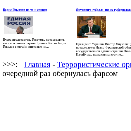
Борис Грызлов на то и спикер
Янукович «убрал» троих губернато
Вчера председатель Госдумы, председатель
высшего совета партии Единая Россия Борис
Президент Украины Виктор Янукович 
Грызлов в онлайн-интервью ин...
председателя Ивано-Франковской обл
государственной администрации Нико
Палийчука, назначив на этот по...
>>>:
Главная
-
Террористические ор
очередной раз обернулась фарсом