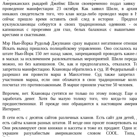
Американских рыцарей Джеймс Шили своевременно подал заявку
проведение манифестации 23 октября. Как заявил Шили, в архи
никаких свидетельств того, что клан когда-либо проводил марш в 
сейчас пришло время оставить свой след в истории . Предпола
куклуксклановцы соберутся в своих традиционных одеяниях - ос
капюшонах с прорезями для глаз, белых балахонах с вышитыми
крестами и свастиками.
Мэр Нью-Йорка Рудольф Джулиани сразу выразил негативное отноше
Искать выход пришлось полицейскому управлению. Оно сослалось н
штате Нью-Йорк 150 лет назад закон, запрещающий проводить какие-
в масках за исключением развлекательных мероприятий. Шили передал
можно, но без капюшонов. Он, как и предполагалось, отказался. Т
запретила манифестацию. Клановцы обратились в суд. И Федеральный 
разрешил им провести марш в Манхэттене. Суд также запретил а
участников марша, если они облачатся в свои традиционные колп
посчитал это противозаконным. В марше приняли участие 50 человек.
Впрочем, нет. Клановцы суетятся не только по этому поводу. Еще 
заработать денег. Хотя бы малую толику того, что когда-то зар
предшественники. И прежде они обращаются к настоящим америк
Интернет.
В сети есть с десяток сайтов различных кланов. Есть сайт для детей
есть сайты кланов разных штатов. И везде они просят пожертвовать на
Они рекламируют свои книжки и кассеты и тоже их продают. Один из
украшен разухабистым американским словом COOL. Типа, 