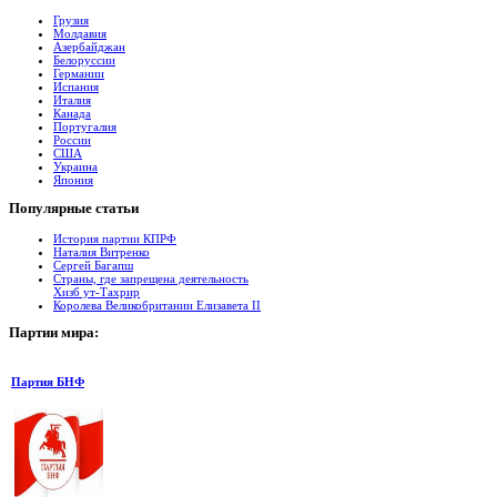
Грузия
Молдавия
Азербайджан
Белоруссии
Германии
Испания
Италия
Канада
Португалия
России
США
Украина
Япония
Популярные
cтатьи
История партии КПРФ
Наталия Витренко
Сергей Багапш
Страны, где запрещена деятельность
Хизб ут-Тахрир
Королева Великобритании Елизавета II
Партии
мира:
Партия БНФ