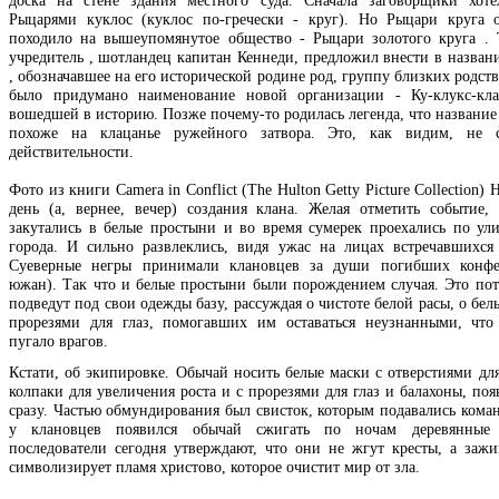
Рыцарями куклос (куклос по-гречески - круг). Но Рыцари круга 
походило на вышеупомянутое общество - Рыцари золотого круга . 
учредитель , шотландец капитан Кеннеди, предложил внести в названи
, обозначавшее на его исторической родине род, группу близких родст
было придумано наименование новой организации - Ку-клукс-кла
вошедшей в историю. Позже почему-то родилась легенда, что название
похоже на клацанье ружейного затвора. Это, как видим, не со
действительности.
Фото из книги Camera in Conflict (The Hulton Getty Picture Collection) 
день (а, вернее, вечер) создания клана. Желая отметить событие,
закутались в белые простыни и во время сумерек проехались по ул
города. И сильно развлеклись, видя ужас на лицах встречавшихся
Суеверные негры принимали клановцев за души погибших конфеде
южан). Так что и белые простыни были порождением случая. Это по
подведут под свои одежды базу, рассуждая о чистоте белой расы, о бел
прорезями для глаз, помогавших им оставаться неузнанными, чт
пугало врагов.
Кстати, об экипировке. Обычай носить белые маски с отверстиями для
колпаки для увеличения роста и с прорезями для глаз и балахоны, по
сразу. Частью обмундирования был свисток, которым подавались коман
у клановцев появился обычай сжигать по ночам деревянные
последователи сегодня утверждают, что они не жгут кресты, а зажи
символизирует пламя христово, которое очистит мир от зла.