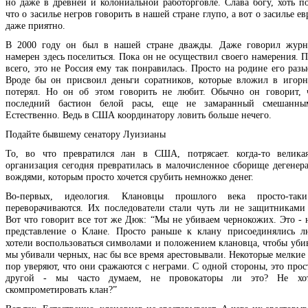
но даже в древней и колониальной работорговле. Слава богу, хоть по
что о засилье негров говорить в нашей стране глупо, а вот о засилье ев
даже приятно.
В 2000 году он был в нашей стране дважды. Даже говорил журна
намерен здесь поселиться. Пока он не осуществил своего намерения. П
всего, это не Россия ему так понравилась. Просто на родине его раз
Вроде бы он присвоил деньги соратников, которые вложил в игор
потерял. Но он об этом говорить не любит. Обычно он говорит, 
последний бастион белой расы, еще не замаранный смешанны
Естественно. Ведь в США координатору ловить больше нечего.
Подайте бывшему сенатору Луизианы
То, во что превратился лан в США, потрясает. когда-то велика
организация сегодня превратилась в малочисленное сборище дегенера
вождями, которым просто хочется срубить немножко денег.
Во-первых, идеология. Клановцы прошлого века просто-так
переворачиваются. Их последователи стали чуть ли не защитниками
Вот что говорит все тот же Дюк: “Мы не убиваем чернокожих. Это - 
представление о Kлане. Просто раньше к клану присоединялись л
хотели воспользоваться символами и положением клановца, чтобы убив
мы убивали черных, нас бы все время арестовывали. Некоторые мелкие
пор уверяют, что они сражаются с неграми. С одной стороны, это про
другой - мы часто думаем, не провокаторы ли это? Не хо
скомпрометировать клан?”