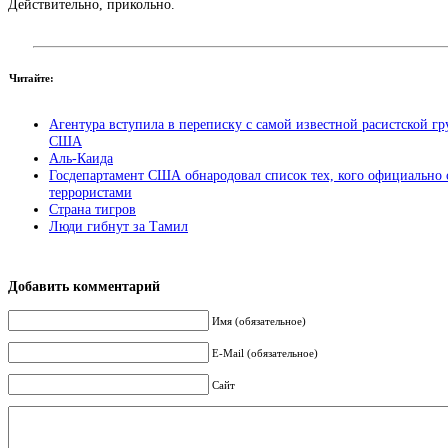
Действительно, прикольно.
Читайте:
Агентура вступила в переписку с самой известной расистской г
США
Аль-Каида
Госдепартамент США обнародовал список тех, кого официально 
террористами
Страна тигров
Люди гибнут за Тамил
Добавить комментарий
Имя (обязательное)
E-Mail (обязательное)
Сайт