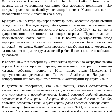
Фото из книги Camera in Conflict (The Hulton Getty Picture Collect
первых актов устрашения клановцев был довольно невинным . Нак
который ухаживал за белой учительницей школы. Клановцы вывезли е
поговорили с ним и бросили его в реку.
Ку-клукс-клан быстро приобрел популярность, особенно среди бывши
солдат армии Конфедерации, убежденных расистов, и бывших чл
организаций типа Рыцари золотого круга . В 1865-1867 гг., т.е. почт
существования численность клановцев выросла. Первоначальных 
насчитывалось более сотни. К 1868 г. вокруг ку-клукс-клана объе
террористические организации южан. Социальная база клана явл
широкой - от самых беднейших крестьян (заработная плата которых ре
за появления на рынке труда дешевой рабочей силы в виде освободивш
до богачей.
В апреле 1867 г. в истории ку-клукс-клана произошло очередное важно
городе Нашвилл прошел первый, нелегальный, конгресс организац
легенде, собрание прошло в 10-м номере отеля Максуэлла. Н
присутствовали делегаты от Теннеси, Алабамы и Джорджии. 
конференции явилось принятие устава и конституции ку-клукс-клана.
В документе говорилось, что клан возник, чтобы
остановить г
несчастной страны и избавить белую расу от тех невыносимых услови
она поставлена в последнее время. Нашей основной задачей являет
верховенства белой расы… Америка была создана белыми и для бе
попытка передать власть в руки черной расы является одновременно 
Конституции [имеется в виду Конституция США], и божьей воли… 
должны быть признаны и защищены, но белые должны оставить себ