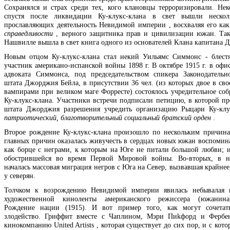
Сохранялся и страх среди тех, кого клановцы терроризировали. Нек
спустя после ликвидации Ку-клукс-клана в свет вышли нескол
прославляющих деятельность Невидимой империи , восхваляя его ка
справедливости
, верного защитника прав и цивилизации южан. Так,
Нашвилле вышла в свет книга одного из основателей Клана капитана Д
Новым отцом Ку-клукс-клана стал некий Уильямс Симмонс - блест
участник американо-испанской войны 1898 г. В октябре 1915 г. в офи
адвоката Симмонса, под председательством спикера Законодательн
штата Джорджия Бейла, в присутствии 36 чел. (из которых двое в сво
вампирами при великом маге Форресте) состоялось учредительное соб
Ку-клукс-клана. Участники встречи подписали петицию, в которой пр
штата Джорджия разрешения учредить организацию Рыцари Ку-клу
патриотический, благотворительный социальный братский орден
.
Второе рождение Ку-клукс-клана произошло по нескольким причин
главных причин оказалась живучесть в сердцах новых южан воспомин
как борце с неграми, к которым на Юге не питали большой любви; 
обострившейся во время Первой Мировой войны. Во-вторых, в н
началась массовая миграция негров с Юга на Север, вызвавшая крайне
у северян.
Толчком к возрождению Невидимой империи явилась небывалая п
художественной киноленты американского режиссера (южанин
Рождение нации (1915). И вот пример того, как могут сочетат
злодейство. Гриффит вместе с Чаплином, Мэри Пиkфорд и Фербен
кинокомпанию United Artists , которая существует до сих пор, и с кото