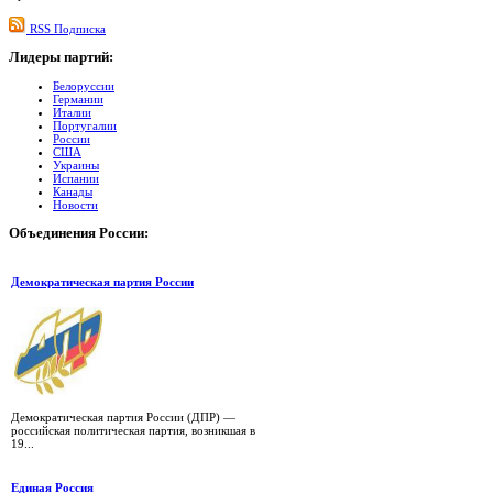
RSS Подписка
Лидеры
партий:
Белоруссии
Германии
Италии
Португалии
России
США
Украины
Испании
Канады
Новости
Объединения
России:
Демократическая партия России
Демократическая партия России (ДПР) —
российская политическая партия, возникшая в
19...
Единая Россия