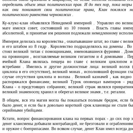
определить объем этих политических прав. И до тех пор, пока негры
как они понимают свои политические права, Клан поклялся н
политического равенства чернокожих
.
Ку-клукс-клан объявлялся Невидимой империей . Управлял ею велик
маге имелся совет, состоявший из 10 гениев . Власть главы импе
абсолютной, и принятые им решения подлежали немедленному исполн
Империя делилась на королевства , охватывавшие штат, во главе с вел
и его штабом из 8 гидр . Королевство подразделялось на домены . Во
стоял великий титан с помощниками, именовавшиеся фуриями . Дом
на провинции , возглавляемые великим гигантом и 4 домовыми . Пе
ячейкой Клана являлась пещера во главе с великим циклопом 
ястребами . Имелись и другие должностные лица: великий волхв
циклопа в его отсутствие), великий монах , исполнявший функции гл
случае отсутствия циклопа и волхва . Великий казначей , как видно 
распоряжался финансами; великий Турок оповещал вампиров - ря
Клана - о предстоящих собраниях; великий страж являлся привратни
великий знаменосец хранил и оберегал великое знамя , т.е. регалии.
В общем, вся эта магия могла бы показаться полным бредом, если б
было денег, и если бы в довольно короткий срок клановцы не стали б
серийными убийцами.
Кстати, вопрос финансирования клана на первых порах - до сих пор з
денег клансмены добывали контрабандой, не брезговали и ограблениям
и оружие с боеприпасами. Во всяком случае, денег Клан имел всегда до