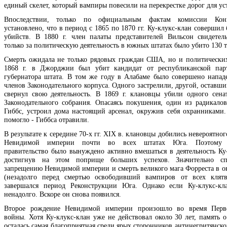
единый скелет, который вампиры повесили на перекрестке дорог для ус
Впоследствии, только по официальным фактам комиссии Кон
установлено, что в период с 1865 по 1870 гг. Ку-клукс-клан совершил 
убийств. В 1880 г. член палаты представителей Вильсон свидетель
только за политическую деятельность в южных штатах было убито 130 т
Смерть ожидала не только рядовых граждан США, но и политических
1868 г. в Джорджии был убит кандидат от республиканской пар
губернатора штата. В том же году в Алабаме было совершено напад
членов Законодательного корпуса. Одного застрелили, другой, оставш
свернул свою деятельность. В 1869 г. клановцы убили одного сена
Законодательного собрания. Опасаясь покушения, один из радикало
Гиббс, устроил дома настоящий арсенал, окружив себя охранниками.
помогло - Гиббса отравили.
В результате к середине 70-х гг. XIX в. клановцы добились невероятно
Невидимой империи почти во всех штатах Юга. Поэтому ф
правительство было вынуждено активно вмешаться в деятельность Ку-
достигнув на этом поприще больших успехов. Значительно спо
запрещению Невидимой империи и смерть великого мага Форреста в окт
(незадолго перед смертью освободивший вампиров от всех клятв)
завершался период Реконструкции Юга. Однако если Ку-клукс-кл
ненадолго. Вскоре он снова появился.
Второе рождение Невидимой империи произошло во время Пер
войны. Хотя Ку-клукс-клан уже не действовал около 30 лет, память 
осталась самая благоприятная среди ярых сторонников антинегритянск