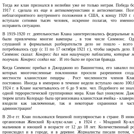
Тогда же клан признался в нелюбви уже не только неграм. Победа б
1917 г. сделала их еще и антикоммунистами и антисемитами. Поэ
неблагоприятного внутреннего положения в США, к концу 1920 г.
вступали сотнями тысяч человек, искренне полагая, что именн
исправить ситуацию.
В 1919-1920 гг. деятельностью Клана заинтересовались федеральные в
были привлечены многие вампиры , в том числе Симмонс. Од
слушаний и формальных разбирательств дело не пошло - всего
потребовалось суду (с 11 по 17 октября 1921 г.), чтобы закрыть дело.
Симмонс сказал:
Конгресс дал нам наилучшую паблисити, которые м
получали. Конгресс создал нас
. И это было не простая бравада.
Когда Симмонс прибыл в Джорджию из Вашингтона, его завалил по
которых многочисленные поклонники просили разрешения созд
местности кланистские пещеры . Рост численности членов Кла
постоянно. Иногда в империю в течение недели вступало около 100,0
1924 г. в Клане насчитывалось от 6 до 9 млн. чел. Подобного не зна
одной террористической группировки мира. Клан был уникумом. Даж
тюрем штата Колорадо была организована кланистская ячейка - клаверн
входили как заключенные, так и некоторые охранники и час
администрации!
В 20-е гг. Клан пользовался бешеной популярностью в стране. В июне
организован Женский Ку-клукс-клан , в 1924 г. - Младший Ку-кл
мальчиков и юношей в возрасте от 12 до 18 лет. Количественный р
происходил и в городе, и в деревне. Журналисты писали потом, 