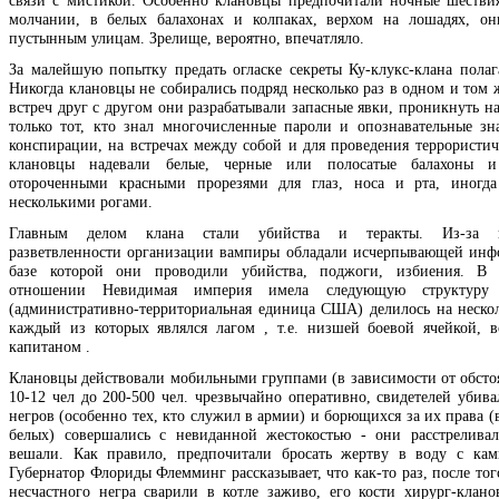
молчании, в белых балахонах и колпаках, верхом на лошадях, о
пустынным улицам. Зрелище, вероятно, впечатляло.
За малейшую попытку предать огласке секреты Ку-клукс-клана полага
Никогда клановцы не собирались подряд несколько раз в одном и том 
встреч друг с другом они разрабатывали запасные явки, проникнуть н
только тот, кто знал многочисленные пароли и опознавательные зн
конспирации, на встречах между собой и для проведения террористич
клановцы надевали белые, черные или полосатые балахоны 
отороченными красными прорезями для глаз, носа и рта, иногда
несколькими рогами.
Главным делом клана стали убийства и теракты. Из-за н
разветвленности организации вампиры обладали исчерпывающей инф
базе которой они проводили убийства, поджоги, избиения. В 
отношении Невидимая империя имела следующую структуру 
(административно-территориальная единица США) делилось на нескол
каждый из которых являлся лагом , т.е. низшей боевой ячейкой, в
капитаном .
Клановцы действовали мобильными группами (в зависимости от обстоят
10-12 чел до 200-500 чел. чрезвычайно оперативно, свидетелей убива
негров (особенно тех, кто служил в армии) и борющихся за их права (
белых) совершались с невиданной жестокостью - они расстреливал
вешали. Как правило, предпочитали бросать жертву в воду с ка
Губернатор Флориды Флемминг рассказывает, что как-то раз, после тог
несчастного негра сварили в котле заживо, его кости хирург-клано