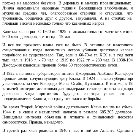
похоже на массовое безумие. В деревнях и мелких провинциальных 
Линча напоминали народные гуляния. Веселящиеся влюбленные, м
мужчины средних лет, благообразные старички и старушки, что 
тусовались, общались друг с другом, закусывали. А на столбах на
площади висели несколько только что казненных негров.
Капитал клана рос. С 1920 по 1925 гг. доходы только от членских взно
90,0 млн. долларов, т.е. в год - 15 млн.
И все же прежнего клана уже не было. В отличие от классическ
существования, когда несчастных негров убивали десятками человек
подобного не существовало. Так, если в 60-70-е гг. XIX в. в год пог
тыс. чел, в 1918 г. - 70 чел, с 1919 по 1922 гг. - 239 чел. В 1938-194
Джорджия клановцы провели более 50 террористических актов.
В 1922 г. на посты губернаторов штатов Джорджия, Алабама, Калифорн
прошли люди, сочувствующие делу Клана. В 1924 г. число губернатор
увеличилось за счет Колорадо, Мена, Огайо, Луизианы. В том же, в 19
казначей империи ассигновал для поддержки сенатора от штата Джорд
долларов. Когда противник будущего сенатора узнал, что е
поддерживается Кланом, он сразу отказался от борьбы.
Во время Второй Мировой войны деятельность Клана пошла на убыль,
1944 г., в связи с невыплатой налогов в размере 685.305 долларов
Невидимая империя объявила в Атланте о финансовой несостоя
самороспуске. Правда, ненадолго.
В третий раз клан родился в 1946 г. все в той же Атланте. Одним 