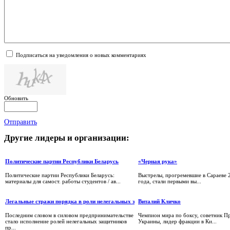
Подписаться на уведомления о новых комментариях
Обновить
Отправить
Другие
лидеры и организации:
Политические партии Республики Беларусь
«Черная рука»
Политические партии Республики Беларусь:
Выстрелы, прогремевшие в Сараеве 
материалы для самост. работы студентов / ав...
года, стали первыми вы...
Легальные стражи порядка в роли нелегальных з
Виталий Кличко
Последним словом в силовом предпринимательстве
Чемпион мира по боксу, советник П
стало исполнение ролей нелегальных защитников
Украины, лидер фракции в Ки...
пр...