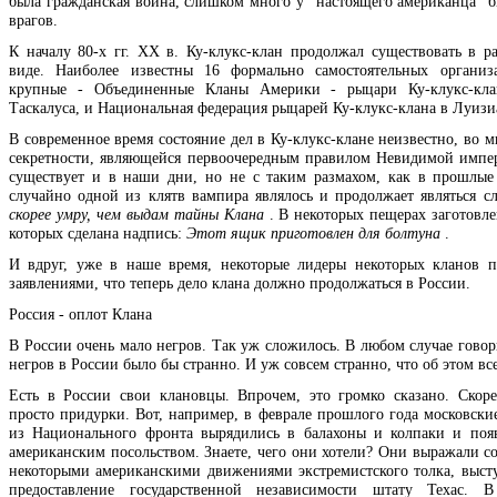
была гражданская война, слишком много у “настоящего американца” б
врагов.
К началу 80-х гг. ХХ в. Ку-клукс-клан продолжал существовать в р
виде. Наиболее известны 16 формально самостоятельных организ
крупные - Объединенные Кланы Америки - рыцари Ку-клукс-кла
Таскалуса, и Национальная федерация рыцарей Ку-клукс-клана в Луизи
В современное время состояние дел в Ку-клукс-клане неизвестно, во м
секретности, являющейся первоочередным правилом Невидимой импер
существует и в наши дни, но не с таким размахом, как в прошлые
случайно одной из клятв вампира являлось и продолжает являться 
скорее умру, чем выдам тайны Клана
. В некоторых пещерах заготовле
которых сделана надпись:
Этот ящик приготовлен для болтуна
.
И вдруг, уже в наше время, некоторые лидеры некоторых кланов п
заявлениями, что теперь дело клана должно продолжаться в России.
Россия - оплот Клана
В России очень мало негров. Так уж сложилось. В любом случае говор
негров в России было бы странно. И уж совсем странно, что об этом все
Есть в России свои клановцы. Впрочем, это громко сказано. Скоре
просто придурки. Вот, например, в феврале прошлого года московски
из Национального фронта вырядились в балахоны и колпаки и поя
американским посольством. Знаете, чего они хотели? Они выражали со
некоторыми американскими движениями экстремистского толка, выс
предоставление государственной независимости штату Техас. В 