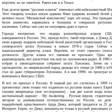
впрочем, их не заметили. Равно как и в Техасе.
Еще долгое время “русским кланом” именовал себя небезызвестный Иль
Этот товарищ основал некую церковь Нави (церковь великой белой р
активно писал “Московский комсомолец” пару лет назад. Эти граждане
белое язычество, наряжались в балахоны и совершали ритуальн
насекомых. Сейчас они уже не популярны даже в прессе.
Гораздо интереснее, что лидеры разнообразных кланов США
наведываются в Россию. Это, прежде всего, такой персонаж, а Дэвид 
свою карьеру лидером небольшой белой расистской организации в Гос
университете штата Луизиана в начале 1970-х годов. Сейчас 
национальный директор клана. Впрочем, не стоит серьезно относ
должности. Другие кланы его таковым не признают. Одно в
радиоведущим, вел расистское ток-шоу на луизианском радио. В 1989 
избран в законодательное собрание штата Луизиана. Затем он з
президентом, но американский народ дважды его отверг (в 1988 и в19
стал он даже губернатором Луизианы. А в мае 1999г. он проиграл и
компанию в Конгресс США.
И вот он приехал в Россию. В первый раз это случилось в 1999 го
презентовал свою только что изданную на русском языке книгу Евре
глазами американца (мое исследование) , как две капли воды пох
англоязычный вариант - My Awakening . Русская версия, старательн
автором за размышления путешественника по России, на деле 
переработкой единственного труда Дюка, который продается за 25 до
Интернет. Евреи, по Дюку, виноваты не только в русской революции (э