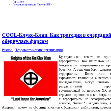
Германии
Грустные прогнозы Партии БНФ
COOL-Клукс-Клан. Как трагедия в очередной
обернулась фарсом
Разное
-
Террористические организации
Ку-клукс-клан как-то не прин
террористами. Как их только не 
бандиты, и патриотическая ор
боевики. А ведь они были самым
террористами. Более того, 
скромности клановцы, а вернее
последователи, могут считать
результативной террори
группировкой за историю ХХ в
середина прошлого века, когда к
с терроризмом не ассоциирует
говорю, “были”? Сегодня клан, н
Америки, похож на сборище клоунов с большими амбициями, которы