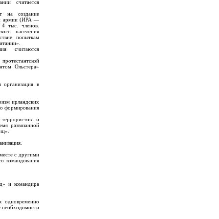
нии считается
т на создание
ой армии (ИРА —
 4 тыс. членов.
кого населения
ствие попыткам
итании».
ния считаются
ротестантской
нтом Ольстера»
я организация в
оризм ирландских
ого формирования
 террористов и
мя развязанной
иц».
анизация.
Вместе с другими
го командования
д» и командира
их одновременно
ае необходимости