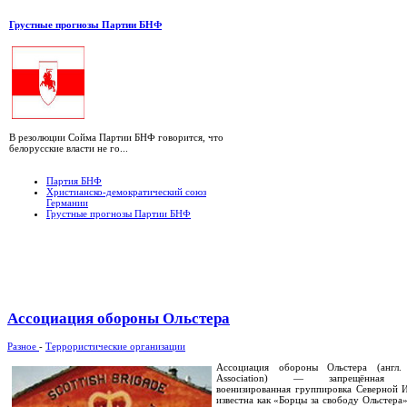
Грустные прогнозы Партии БНФ
В резолюции Сойма Партии БНФ говорится, что
белорусские власти не го...
Партия БНФ
Христианско-демократический союз
Германии
Грустные прогнозы Партии БНФ
Ассоциация обороны Ольстера
Разное
-
Террористические организации
Ассоциация обороны Ольстера (англ. 
Association) — запрещённая про
военизированная группировка Северной 
известна как «Борцы за свободу Ольстера»