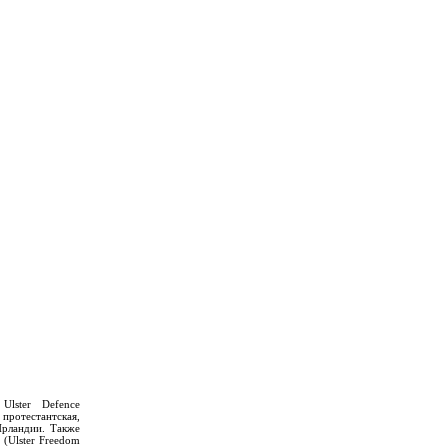
Ulster Defence
тестантская,
Ирландии. Также
 (Ulster Freedom