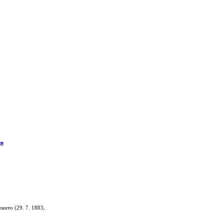
ия
ито (29. 7. 1883,