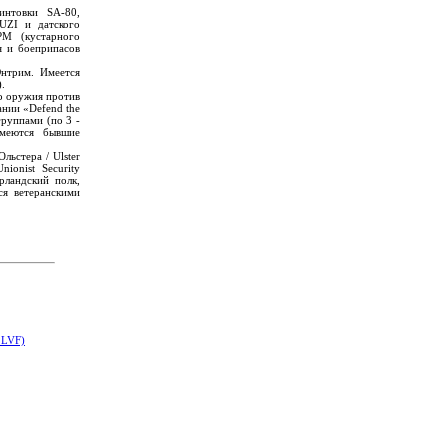
интовки SА-80,
UZI и датского
РМ (кустарного
я и боеприпасов
нтрим. Имеется
.
о оружия против
ании «Defend the
руппами (по 3 -
имеются бывшие
льстера / Ulster
nionist Security
рландский полк,
я ветеранскими
LVF)