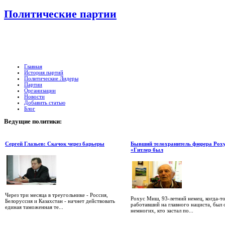
Политические партии
Главная
История партий
Политические Лидеры
Партии
Организации
Новости
Добавить статью
Блог
Ведущие
политики:
Сергей Глазьев: Скачок через барьеры
Бывший телохранитель фюрера Рох
«Гитлер был
Через три месяца в треугольнике - Россия,
Рохус Миш, 93-летний немец, когда-т
Белоруссия и Казахстан - начнет действовать
работавший на главного нациста, был 
единая таможенная те...
немногих, кто застал по...