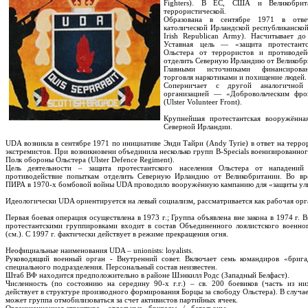
Fighters). В ЕС, США и Великобрита
террористической.
Образована в сентябре 1971 в отве
католической Ирландской республиканск
Irish Republican Army). Насчитывает до
Уставная цель — «защита протестантс
Ольстера от террористов и противодей
отделить Северную Ирландию от Великобр
Главными источниками финансирова
торговля наркотиками и похищение людей.
Соперничает с другой аналогичной п
организацией — «Добровольческим фро
(Ulster Volunteer Front).
Крупнейшая протестантская вооружённа
Северной Ирландии.
UDA возникла в сентябре 1971 по инициативе Энди Тайри (Andy Tyrie) в ответ на терр
экстремистов. При возникновени объединила несколько групп B-Specials военизированн
Полк обороны Ольстера (Ulster Defence Regiment).
Цель деятельности – защита протестантского населения Ольстера от нападений
противодействие попыткам отделить Северную Ирландию от Великобритании. Во вре
ПИРА в 1970-х бомбовой войны UDA проводило вооружённую кампанию для «защиты ул
Идеологически UDA ориентируется на левый социализм, рассматривается как рабочая орг
Первая боевая операция осуществлена в 1973 г.; Группа объявлена вне закона в 1974 г. 
протестантскими группировками входит в состав Объединенного лоялистского военно
(см.). С 1997 г. фактически действует в режиме прекращения огня.
Неофициальные наименования UDA – unionists: loyalists.
Руководящий военный орган - Внутренний совет. Включает семь командиров «брига
специального подразделения. Персональный состав неизвестен.
Штаб ВФ находится предположительно в районе Шэнкилл Родс (Западный Белфаст).
Численность (по состоянию на середину 90-х г.г.) – св. 200 боевиков (часть из н
действует в структуре производного формирования Борцы за свободу Ольстера). В случ
может группа отмобилизоваться за счет активистов партийных ячеек.
Организационная структура – отдельные «бригады» / «батальоны».