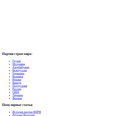
Партии
стран мира:
Грузия
Молдавия
Азербайджан
Белоруссии
Германии
Испания
Италия
Канада
Португалия
России
США
Украина
Япония
Популярные
cтатьи
История партии КПРФ
Наталия Витренко