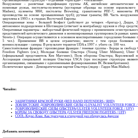
Вооружение – различные модификации группы АК, английские автоматические в
помповые ружья, пистолеты-пулеметы (кустарные образцы на основе израильского 
Madsen), пулеметы М60, пистолеты Browning; гранатометы РПГ-7; минометы Р
производства на основе промышленных труб); ручные гранаты; ВВ. Часть вооружени
закуплена в 1993 г. в странах Восточной Европы.
Операционные зоны - Большой Белфаст (действует до четырех «бригад»), Дерри, Э
автономное подразделение в Шотландии (отвечает за контрабанду оружия и сбор средств)
Оперативные параметры - выборочный физический террор с применением огнестрельног
представителей католического движения и военизированных группировок (в рамках камп
Streets»). Операции осуществляются в основном конспиративными городскими боевыми г
5 чел.). Применение ВВ в целом ограничено; вместе с тем среди боевиков 
военнослужащие - саперы. В результате терактов UDA к 1997 г. убито св. 100 чел.
Самостоятельные фракции / производные фракции / теневые группы - Борцы за свободу О
Freedom Fighters (см.); Молодые боевики Ольстера (Young Ulster Militants); Ulster U
(официальный представитель Кен Маггинес); Полк обороны Ольстера; Королевский и
Ассоциация специальной полиции Ольстера USCA (три последние структуры являютс
организациями, связанными с одноименными формированиями ВС Великобритании).
Политическое крыло - Демократическая партия Ольстера (лидер - Гарри Мак-Майкл).
Читайте:
ЗАЩИТНИКИ КРАСНОЙ РУКИ (RED HAND DEFENDERS / RHD)
ЛОЯЛИСТСКИЕ ДОБРОВОЛЬЧЕСКИЕ СИЛЫ (LOYALIST VOLUNTEER FORCE / 
ДОБРОВОЛЬЧЕСКИЕ СИЛЫ ОЛЬСТЕРА(ULSTER VOLUNTEER FORCE / UFV)
БОРЦЫ ЗА СВОБОДУ ОЛЬСТЕРА (ULSTER FREEDOM FIGHTERS / UFF)
COOL-Клукс-Клан. Как трагедия в очередной раз обернулась фарсом
Добавить комментарий