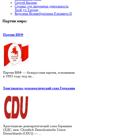
Сергей Багапш
Страны, где запрещена деятельность
Хизб ут-Тахрир
Королева Великобритании Елизавета II
Партии
мира:
Партия БНФ
Партия БНФ — белорусская партия, основанная
в 1993 году под на...
Христианско-демократический союз Германии
Христианско-демократический союз Германии
(ХДС; нем. Christlich Demokratische Union
Deutschlands (CDU)) — ...