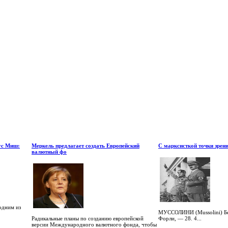
ус Миш:
Меркель предлагает создать Европейский
С марксисткой точки зрен
валютный фо
о
одним из
МУССОЛИНИ (Mussolini) Бен
Радикальные планы по созданию европейской
Форли, — 28. 4...
версии Международного валютного фонда, чтобы