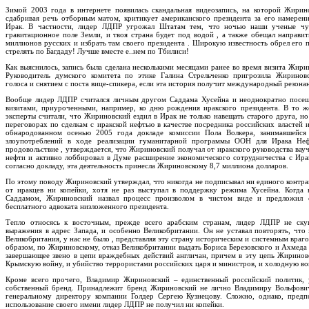
Зимой 2003 года в интернете появилась скандальная видеозапись, на которой Жирин
сдабривая речь отборным матом, критикует американского президента за его намерени
Ирак. В частности, лидер ЛДПР угрожал Штатам тем, что ночью наши ученые чут
гравитационное поле Земли, и твоя страна будет под водой , а также обещал направи
миллионов русских и избрать там своего президента . Широкую известность обрел его 
стрелять по Багдаду! Лучше вместе е..нем по Тбилиси!
Как выяснилось, запись была сделана несколькими месяцами ранее во время визита Жири
Руководитель думского комитета по этике Галина Стрельченко пригрозила Жиринов
голоса и снятием с поста вице-спикера, если эта история получит международный резонан
Вообще лидер ЛДПР считался личным другом Саддама Хусейна и неоднократно посещ
визитами, приуроченными, например, ко дню рождения иракского президента. В то ж
эксперты считали, что Жириновский ездил в Ирак не только навещать старого друга, но
переговорах по сделкам с иракской нефтью в качестве посредника российских властей 
обнародованном осенью 2005 года докладе комиссии Пола Волкера, занимавшейся 
злоупотреблений в ходе реализации гуманитарной программы ООН для Ирака Не
продовольствие , утверждается, что Жириновский получал от иракского руководства ва
нефти и активно лоббировал в Думе расширение экономического сотрудничества с Ирак
согласно докладу, эта деятельность принесла Жириновскому 8,7 миллиона долларов.
По этому поводу Жириновский утверждал, что никогда не подписывал ни единого контра
от иракцев ни копейки, хотя не раз выступал в поддержку режима Хусейна. Когда 
Саддамом, Жириновский назвал процесс произволом в чистом виде и предложил с
бесплатного адвоката низложенного президента.
Тепло относясь к восточным, прежде всего арабским странам, лидер ЛДПР не скуп
выражения в адрес Запада, и особенно Великобритании. Он не уставал повторять, что 
Великобритания, у нас не было , представляя эту страну историческим и системным враг
образом, по Жириновскому, отказ Великобритании выдать Бориса Березовского и Ахмеда 
завершающее звено в цепи враждебных действий англичан, причем в эту цепь Жиринов
Крымскую войну, и убийство террористами российских царя и министров, и холодную во
Кроме всего прочего, Владимир Жириновский – единственный российский политик, 
собственный бренд. Принадлежит бренд Жириновский не лично Владимиру Вольфович
генеральному директору компании Голдер Сергею Кузнецову. Сложно, однако, предп
использование своего имени лидер ЛДПР не получил ни копейки.