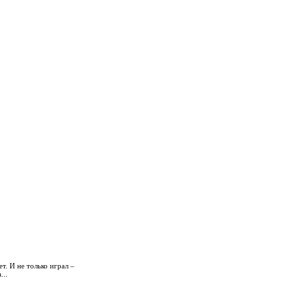
т. И не только играл –
...