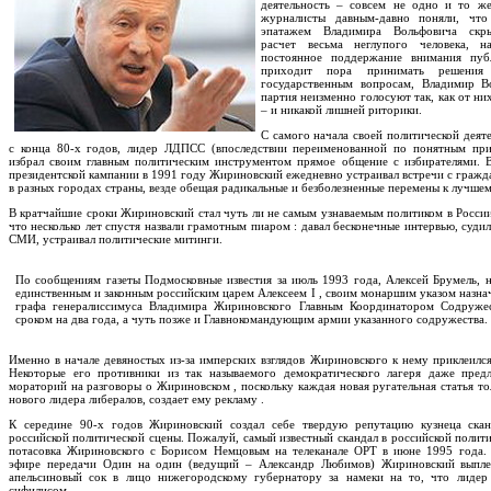
деятельность – совсем не одно и то ж
журналисты давным-давно поняли, чт
эпатажем Владимира Вольфовича скры
расчет весьма неглупого человека, н
постоянное поддержание внимания пуб
приходит пора принимать решения
государственным вопросам, Владимир В
партия неизменно голосуют так, как от ни
– и никакой лишней риторики.
C самого начала своей политической деяте
с конца 80-х годов, лидер ЛДПСС (впоследствии переименованной по понятным пр
избрал своим главным политическим инструментом прямое общение с избирателями. 
президентской кампании в 1991 году Жириновский ежедневно устраивал встречи с гражд
в разных городах страны, везде обещая радикальные и безболезненные перемены к лучшем
В кратчайшие сроки Жириновский стал чуть ли не самым узнаваемым политиком в России
что несколько лет спустя назвали грамотным пиаром : давал бесконечные интервью, суди
СМИ, устраивал политические митинги.
По сообщениям газеты Подмосковные известия за июль 1993 года, Алексей Брумель, 
единственным и законным российским царем Алексеем I , своим монаршим указом назна
графа генералиссимуса Владимира Жириновского Главным Координатором Содружес
сроком на два года, а чуть позже и Главнокомандующим армии указанного содружества.
Именно в начале девяностых из-за имперских взглядов Жириновского к нему приклеился
Некоторые его противники из так называемого демократического лагеря даже пред
мораторий на разговоры о Жириновском , поскольку каждая новая ругательная статья то
нового лидера либералов, создает ему рекламу .
К середине 90-х годов Жириновский создал себе твердую репутацию кузнеца скан
российской политической сцены. Пожалуй, самый известный скандал в российской полит
потасовка Жириновского с Борисом Немцовым на телеканале ОРТ в июне 1995 года.
эфире передачи Один на один (ведущий – Александр Любимов) Жириновский выплес
апельсиновый сок в лицо нижегородскому губернатору за намеки на то, что лидер
сифилисом.