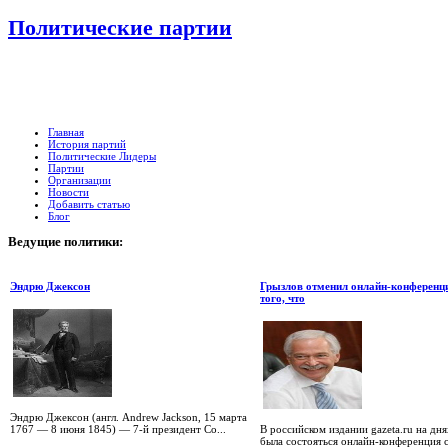
Политические партии
Главная
История партий
Политические Лидеры
Партии
Организации
Новости
Добавить статью
Блог
Ведущие
политики:
Эндрю Джексон
Грызлов отменил онлайн-конференци
того, что
Эндрю Джексон (англ. Andrew Jackson, 15 марта
1767 — 8 июня 1845) — 7-й президент Со...
В российском издании gazeta.ru на дн
была состояться онлайн-конференция 