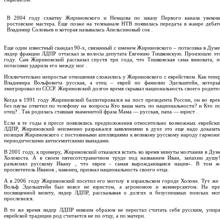
В 2004 году схватку Жириновского и Немцова по заказу Первого канала увеков
ростовские мастера. Еще позже на телеканале НТВ появилась передача в жанре дебат
Владимир Соловьев и которая называлась Апельсиновый сок .
Еще один известный скандал 90-х, связанный с именем Жириновского – потасовка в Думе
лидер фракции ЛДПР оттаскал за волосы депутата Евгению Тишковскую. Произошло эт
году. Сам Жириновский рассказал спустя три года, что Тишковская сама виновата, п
потасовки ударила его между ног .
Исключительно непростые отношения сложились у Жириновского с еврейством. Как тепер
Владимира Вольфовича русская, а отец – еврей по фамилии Эдельштейн, котор
эмигрировал из СССР. Жириновский долгое время скрывал национальность своего родител
Когда в 1991 году Жириновский баллотировался на пост президента России, он во вре
без паузы ответил по телефону на вопросы Кто ваша мать по национальности? и Кто п
отец? . Так родилась ставшая знаменитой фраза Мама — русская, папа — юрист .
Если в те годы в прессе появлялись предположения относительно возможных еврейски
ЛДПР, Жириновский неизменно разражался заявлениями в духе это еще надо доказать
позиция Жириновского с постоянными апелляциями к великому русскому народу гармони
периодическими антисемитскими выпадами.
В 2001 году, к примеру, Жириновский отказался встать во время минуты молчания в Дум
Холокоста. А в своем пятисотстраничном труде под названием Иван, запахни душу
разъяснял русскому Ивану , что евреи - самая вырождающаяся нация». В том же
просветитель Иванов , наконец, признал национальность своего отца.
А в 2006 году Жириновский посетил его могилу в израильском городе Холоне. Тут же 
Вольф Эдельштейн был вовсе не юристом, а агрономом и коммерсантом. На прес
посвященной визиту, лидер ЛДПР, рассказывая о долгих и безуспешных поисках мо
прослезился.
В то же время лидер ЛДПР никоим образом не перестал считать себя русским, упира
еврейской традиции род считается не по отцу, а по матери.