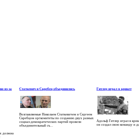
ю из-за
Статкевич и Скребец объединились
Гитлер играл в крикет
Возглавляемые Николаем Статкевичем и Сергеем
Скребцом оргкомитеты по созданию двух разных
Адольф Гитлер играл в крике
социал-демократических партий провели
он создал свою команду и да
объединительный съ...
ях должна
с