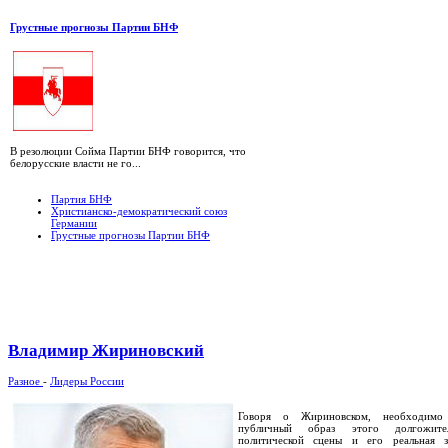
Грустные прогнозы Партии БНФ
В резолюции Сойма Партии БНФ говорится, что
белорусские власти не го...
Партия БНФ
Христианско-демократический союз
Германии
Грустные прогнозы Партии БНФ
Владимир Жириновский
Разное
-
Лидеры России
Говоря о Жириновском, необходимо
публичный образ этого долгожите
политической сцены и его реальная за