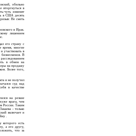
овский, обильно
е вторгнуться в
ь-чуть изменят
ть в США десять
призыв: Не сметь
новского в Ирак.
скому лишением
с.
ал его страну с
е время, многие
 и участвовать в
и бизнесменов. В
расследованием
фть в обмен на
учеры на продажу
ом. Более того,
кта и не получил
начался суд над
ебя в качестве
ился на резкие
хуже врага, чем
ом России. Таким
Закаева – только
ский включает и
йну .
у которого есть
у, а его другу,
оложить, что за