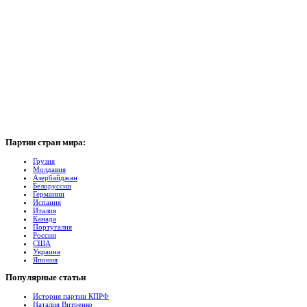
Партии
стран мира:
Грузия
Молдавия
Азербайджан
Белоруссии
Германии
Испания
Италия
Канада
Португалия
России
США
Украина
Япония
Популярные
cтатьи
История партии КПРФ
Наталия Витренко