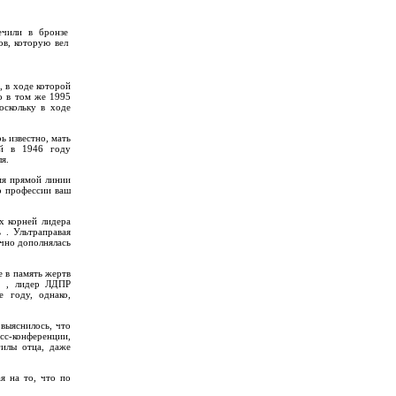
ечили в бронзе
ов, которую вел
, в ходе которой
о в том же 1995
оскольку в ходе
ь известно, мать
ый в 1946 году
я.
мя прямой линии
о профессии ваш
х корней лидера
 . Ультраправая
чно дополнялась
е в память жертв
! , лидер ЛДПР
 году, однако,
выяснилось, что
с-конференции,
гилы отца, даже
я на то, что по