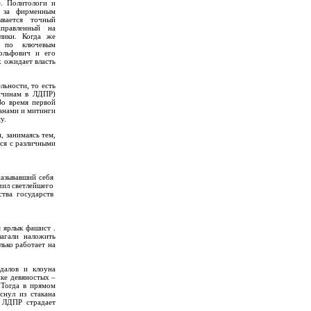
е. Политологи и
о за фирменным
вается точный
аправленный на
лики. Когда же
 по ключевым
ольфович и его
х ожидает власть
льности, то есть
ичинам в ЛДПР)
Во время первой
анами и митинги
у.
, занимаясь тем,
лся с различными
называвший себя
чил светлейшего
тва государств
 ярлык фашист .
лагали наложить
лько работает на
далов и клоуна
ике девяностых –
 Тогда в прямом
нул из стакана
 ЛДПР страдает