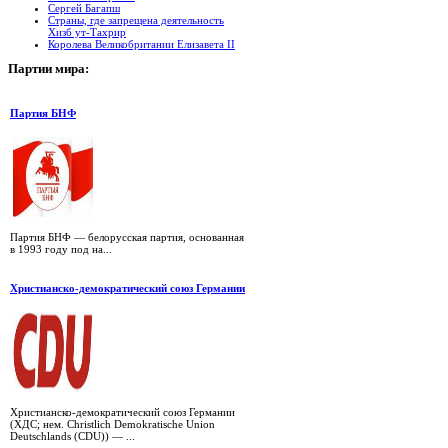
Сергей Багапш
Страны, где запрещена деятельность
Хизб ут-Тахрир
Королева Великобритании Елизавета II
Партии
мира:
Партия БНФ
Партия БНФ — белорусская партия, основанная
в 1993 году под на...
Христианско-демократический союз Германии
Христианско-демократический союз Германии
(ХДС; нем. Christlich Demokratische Union
Deutschlands (CDU)) — ...