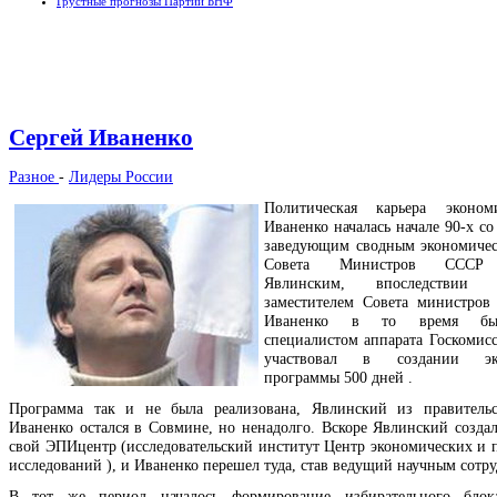
Грустные прогнозы Партии БНФ
Сергей Иваненко
Разное
-
Лидеры России
Политическая карьера эконом
Иваненко началась начале 90-х со
заведующим сводным экономиче
Совета Министров СССР 
Явлинским, впоследствии
заместителем Совета министро
Иваненко в то время бы
специалистом аппарата Госкомис
участвовал в создании эко
программы 500 дней .
Программа так и не была реализована, Явлинский из правительс
Иваненко остался в Совмине, но ненадолго. Вскоре Явлинский создал
свой ЭПИцентр (исследовательский институт Центр экономических и 
исследований ), и Иваненко перешел туда, став ведущий научным сотр
В тот же период началось формирование избирательного бло