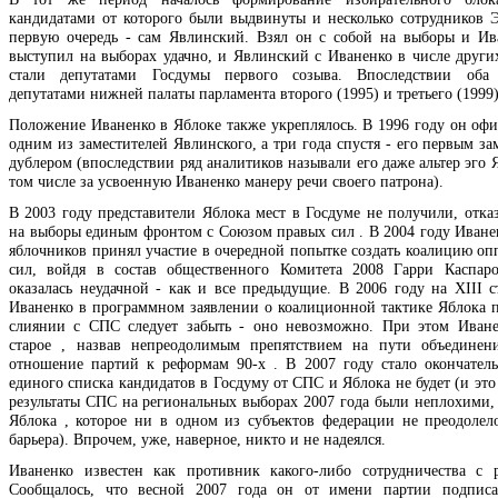
кандидатами от которого были выдвинуты и несколько сотрудников 
первую очередь - сам Явлинский. Взял он с собой на выборы и Ив
выступил на выборах удачно, и Явлинский с Иваненко в числе други
стали депутатами Госдумы первого созыва. Впоследствии оба 
депутатами нижней палаты парламента второго (1995) и третьего (1999)
Положение Иваненко в Яблоке также укреплялось. В 1996 году он офи
одним из заместителей Явлинского, а три года спустя - его первым за
дублером (впоследствии ряд аналитиков называли его даже альтер эго 
том числе за усвоенную Иваненко манеру речи своего патрона).
В 2003 году представители Яблока мест в Госдуме не получили, отка
на выборы единым фронтом с Союзом правых сил . В 2004 году Иване
яблочников принял участие в очередной попытке создать коалицию о
сил, войдя в состав общественного Комитета 2008 Гарри Каспар
оказалась неудачной - как и все предыдущие. В 2006 году на XIII с
Иваненко в программном заявлении о коалиционной тактике Яблока п
слиянии с СПС следует забыть - оно невозможно. При этом Иван
старое , назвав непреодолимым препятствием на пути объединен
отношение партий к реформам 90-х . В 2007 году стало окончатель
единого списка кандидатов в Госдуму от СПС и Яблока не будет (и это
результаты СПС на региональных выборах 2007 года были неплохими, 
Яблока , которое ни в одном из субъектов федерации не преодолел
барьера). Впрочем, уже, наверное, никто и не надеялся.
Иваненко известен как противник какого-либо сотрудничества с 
Сообщалось, что весной 2007 года он от имени партии подпис