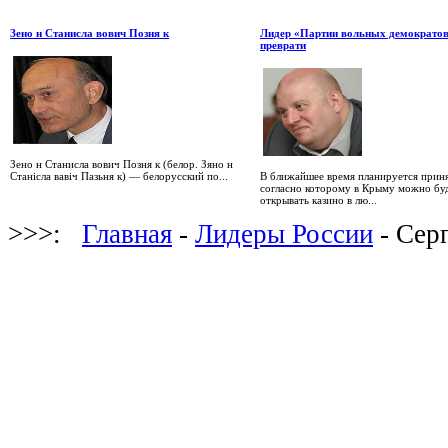
Зено н Станисла вович Позня к
Лидер «Партии вольных демократов
преврати
Зено н Станисла вович Позня к (белор. Зяно н
Станісла вавіч Пазьня к) — белорусский по...
В ближайшее время планируется приня
согласно которому в Крыму можно бу
открывать казино в лю...
>>>:
Главная
-
Лидеры России
- Сер