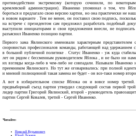
противодействии экстремизму (которую сочинили, по некоторы
кремлевской администрации). Иваненко упоминал о том, что Ябл
бороться и предлагало свою версию хартии, но она практически не на
в новом варианте . Тем не менее, он поставил свою подпись, посколь
на встрече с президентом сам предложил разработать подобный доку
выступили инициаторами и свои предложения внесли, не подписать 
разъяснил Иваненко позицию партии.
Первого зама Явлинского именовали характерным представителем 
сноровистых профессионалов команды, работающей над удержанием св
в большой публичной политике . Статус Иваненко - уж куда стабильн
лет он рядом с бессменным руководителем Яблока , и не было ни наме
их взгляды когда-либо в чем-либо не совпадали. Называли Иваненко
преемником Явлинского. Но тут же оговаривались: при полной идент
и мнений полноценной такая замена не будет - он все-таки номер второ
А вот в избирательном списке Яблока он и вовсе номер третий.
предвыборный съезд партии утвердил следующий состав первой трой
лидер партии Григорий Явлинский, второй - руководитель правозащи
партии Сергей Ковалев, третий - Сергей Иваненко.
Читайте:
Николай Курьянович
Юрий Лужков