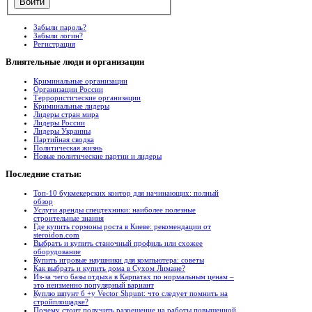
Забыли пароль?
Забыли логин?
Регистрация
Влиятельные
люди и организации
Криминальные организации
Организации России
Террористические организации
Криминальные лидеры
Лидеры стран мира
Лидеры России
Лидеры Украины
Партийная сводка
Политическая жизнь
Новые политические партии и лидеры
Последние
статьи:
Топ-10 букмекерских контор для начинающих: полный
обзор
Услуги аренды спецтехники: наиболее полезные
строительные знания
Где купить гормоны роста в Киеве: рекомендации от
steroidon.com
Выбрать и купить станочный профиль или схожее
оборудование
Купить игровые наушники для компьютера: советы
Как выбрать и купить дома в Сухом Лимане?
Из-за чего базы отдыха в Карпатах по нормальным ценам –
это неизменно популярный вариант
Куплю шпунт б +у Vector Shpunt: что следует помнить на
стройплощадке?
Почему стоит получить разрешение на работы повышенной