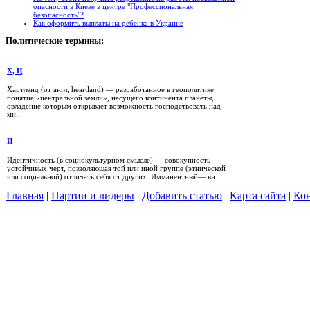
опасности в Киеве в центре "Профессиональная
безопасность"?
Как оформить выплаты на ребенка в Украине
Политические
термины:
Х, Ц
Хартленд (от англ, heartland) — разработанное в геополитике
понятие «центральной земли», несущего континента планеты,
овладение которым открывает возможность господствовать над
ми...
И
Идентичность (в социокультурном смысле) — совокупность
устойчивых черт, позволяющая той или иной группе (этнической
или социальной) отличать себя от других. Имманентный— вн...
Главная
|
Партии и лидеры
|
Добавить статью
|
Карта сайта
|
Кон