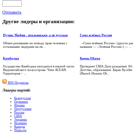
Отправить
Другие
лидеры и организации:
Путин: Мафия - итальянская, а не русская
Союз зелёных России
Обмен репликами по поводу прав человека с
«Союз зелёных России» (другое ра
остальными лидерами на ев...
название — «Зелёная Россия») — ...
Камбоджа
Барак Обама
Государство Камбоджа находится в южной части
Президент США Дата рождения: 04.
Индокитайского полуострова. Член АСЕАН.
Детство, образование. Барак Хусей
Территория – ...
(Barack Hussein Ob...
RSS Подписка
Лидеры
партий:
Белоруссии
Германии
Италии
Португалии
России
США
Украины
Испании
Канады
Новости