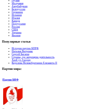
Грузия
Молдавия
Азербайджан
Белоруссии
Германии
Испания
Италия
Канада
Португалия
России
США
Украина
Япония
Популярные
cтатьи
История партии КПРФ
Наталия Витренко
Сергей Багапш
Страны, где запрещена деятельность
Хизб ут-Тахрир
Королева Великобритании Елизавета II
Партии
мира:
Партия БНФ