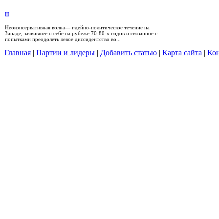
Н
Неоконсервативная волна— идейно-политическое течение на
Западе, заявившее о себе на рубеже 70-80-х годов и связанное с
попытками преодолеть левое диссидентство во...
Главная
|
Партии и лидеры
|
Добавить статью
|
Карта сайта
|
Кон