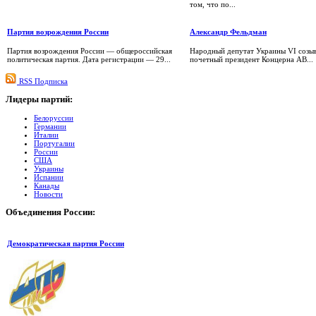
том, что по...
Партия возрождения России
Александр Фельдман
Партия возрождения России — общероссийская
Народный депутат Украины VI созы
политическая партия. Дата регистрации — 29...
почетный президент Концерна АВ...
RSS Подписка
Лидеры
партий:
Белоруссии
Германии
Италии
Португалии
России
США
Украины
Испании
Канады
Новости
Объединения
России:
Демократическая партия России