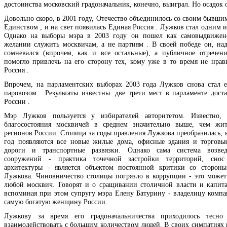
достоинства московский градоначальник, конечно, выиграл. Но осадок о
Довольно скоро, в 2001 году, Отечество объединилось со своим бывши
Единством , и на свет появилась Единая Россия . Лужков стал одним и
Однако на выборы мэра в 2003 году он пошел как самовыдвижене
желании служить москвичам, а не партиям . В своей победе он, над
сомневался (впрочем, как и все остальные), а публичное отречен
помогло привлечь на его сторону тех, кому уже в то время не нрав
Россия .
Впрочем, на парламентских выборах 2003 года Лужков снова стал 
паровозом . Результаты известны: две трети мест в парламенте дост
России .
Мэр Лужков пользуется у избирателей авторитетом. Известно, 
благосостояния москвичей в среднем значительно выше, чем жит
регионов России. Столица за годы правления Лужкова преобразилась, 
год появляются все новые жилые дома, офисные здания и торговы
дороги и транспортные развязки. Однако сама система возве
сооружений - практика точечной застройки территорий, снос
архитектуры - является объектом постоянной критики со сторон
Лужкова. Чиновничество столицы погрязло в коррупции - это может
любой москвич. Говорят и о сращивании столичной власти и капита
вспоминая при этом супругу мэра Елену Батурину - владелицу компа
самую богатую женщину России.
Лужкову за время его градоначальничества приходилось тесно
взаимодействовать с большим количеством людей. В своих симпатиях 