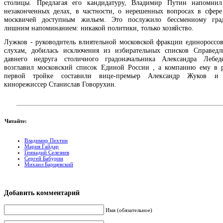
столицы. Предлагая его кандидатуру, Владимир Путин напомни
незаконченных делах, в частности, о нерешенных вопросах в сфере
москвичей доступным жильем. Это послужило бессменному град
лишним напоминанием: никакой политики, только хозяйство.
Лужков - руководитель влиятельной московской фракции единороссов,
слухам, добилась исключения из избирательных списков Справед
давнего недруга столичного градоначальника Александра Лебед
возглавил московский список Единой России , а компанию ему в 
первой тройке составили вице-премьер Александр Жуков и 
кинорежиссер Станислав Говорухин.
Читайте:
Владимир Пехтин
Мария Гайдар
Геннадий Селезнев
Сергей Бабурин
Михаил Барщевский
Добавить комментарий
Имя (обязательное)