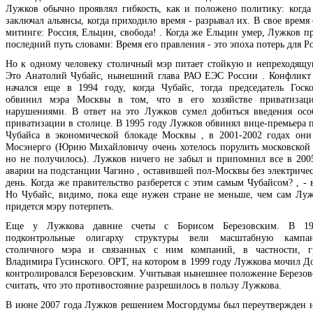
Лужков обычно проявлял гибкость, как и положено политику: когда
заключал альянсы, когда приходило время - разрывал их. В свое время
митинге: Россия, Ельцин, свобода! . Когда же Ельцин умер, Лужков п
последний путь словами: Время его правления - это эпоха потерь для Ро
Но к одному человеку столичный мэр питает стойкую и непреходящу
Это Анатолий Чубайс, нынешний глава РАО ЕЭС России . Конфлик
начался еще в 1994 году, когда Чубайс, тогда председатель Госк
обвинил мэра Москвы в том, что в его хозяйстве приватизаци
нарушениями. В ответ на это Лужков сумел добиться введения осо
приватизации в столице. В 1995 году Лужков обвинял вице-премьера п
Чубайса в экономической блокаде Москвы , в 2001-2002 годах они
Мосэнерго (Юрию Михайловичу очень хотелось порулить московской 
но не получилось). Лужков ничего не забыл и припомнил все в 2005
аварии на подстанции Чагино , оставившей пол-Москвы без электричес
день. Когда же правительство разберется с этим самым Чубайсом? , -
Но Чубайс, видимо, пока еще нужен стране не меньше, чем сам Луж
придется мэру потерпеть.
Еще у Лужкова давние счеты с Борисом Березовским. В 199
подконтрольные олигарху структуры вели масштабную кампа
столичного мэра и связанных с ним компаний, в частности, 
Владимира Гусинского. ОРТ, на котором в 1999 году Лужкова мочил До
контролировался Березовским. Учитывая нынешнее положение Березов
считать, что это противостояние разрешилось в пользу Лужкова.
В июне 2007 года Лужков решением Мосгордумы был переутвержден н