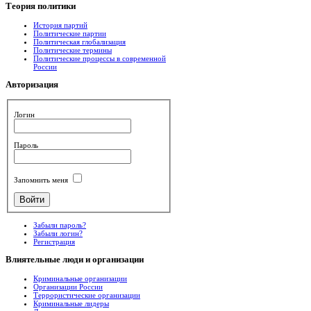
Теория
политики
История партий
Политические партии
Политическая глобализация
Политические термины
Политические процессы в современной
России
Авторизация
Логин
Пароль
Запомнить меня
Забыли пароль?
Забыли логин?
Регистрация
Влиятельные
люди и организации
Криминальные организации
Организации России
Террористические организации
Криминальные лидеры