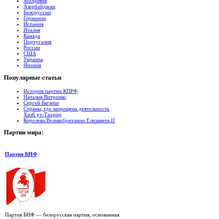
Молдавия
Азербайджан
Белоруссии
Германии
Испания
Италия
Канада
Португалия
России
США
Украина
Япония
Популярные
cтатьи
История партии КПРФ
Наталия Витренко
Сергей Багапш
Страны, где запрещена деятельность
Хизб ут-Тахрир
Королева Великобритании Елизавета II
Партии
мира:
Партия БНФ
Партия БНФ — белорусская партия, основанная