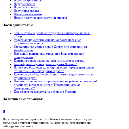
Лидеры стран мира
Лидеры России
Лидеры Украины
Партийная сводка
Политическая жизнь
Новые политические партии и лидеры
Последние
статьи:
Топ-10 букмекерских контор для начинающих: полный
обзор
Услуги аренды спецтехники: наиболее полезные
строительные знания
Где купить гормоны роста в Киеве: рекомендации от
steroidon.com
Выбрать и купить станочный профиль или схожее
оборудование
Купить игровые наушники для компьютера: советы
Как выбрать и купить дома в Сухом Лимане?
Из-за чего базы отдыха в Карпатах по нормальным ценам –
это неизменно популярный вариант
Куплю шпунт б +у Vector Shpunt: что следует помнить на
стройплощадке?
Почему стоит получить разрешение на работы повышенной
опасности в Киеве в центре "Профессиональная
безопасность"?
Как оформить выплаты на ребенка в Украине
Политические
термины:
Д
Даосизм—учение о дао или пути бытия (человека и всего сущего),
связанных с такими принципами, как цзы жань (естественность,
соблюдение законов и ...