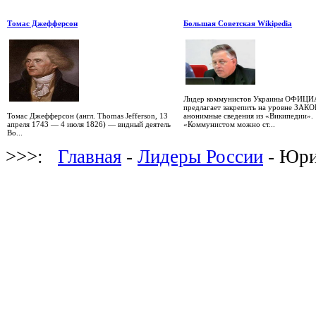
Томас Джефферсон
Большая Советская Wikipedia
Лидер коммунистов Украины ОФИЦ
предлагает закрепить на уровне ЗАК
анонимные сведения из «Википедии».
Томас Джефферсон (англ. Thomas Jefferson, 13
«Коммунистом можно ст...
апреля 1743 — 4 июля 1826) — видный деятель
Во...
>>>:
Главная
-
Лидеры России
- Юри