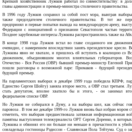
Крепкий хозяйственник Лужков работал по совместительству: в дол
главы администрации и премьер-министра столичного правительства.
В 1996 году Лужков сохранил за собой пост мэра, выиграв выборы
также председателем столичного правительства. В тот же пе
предпринял и первые попытки выхода на международную арену, высту
Федерации с инициативой о признании Севастополя частью террит
Позднее зарубежные интересы Лужкова распространились также на Абх
В конце 1998 года Лужков встал во главе созданного им движения
очевидно, с намерением впоследствии занять президентское кресло. В
Лужкова явно не хватало, и пришлось ей вступить в коалицию со Вс
движением, объединявшим многих влиятельных губернаторов. Воз
Отечество - Вся Россия (ОВР) бывший премьер-министр Евгений При
пошли разговоры о возможной паре: Примаков - будущий президе
будущий премьер.
На парламентских выборах в декабре 1999 года победила КПРФ, пар
Единство Сергея Шойгу) заняла второе место, а ОВР стал третьим. Лу
стать депутатом, вполне хватило бы и этого, - он занимал вто
федеральном списке ОВР.
Но Лужков не собирался в Думу, а на выборы шел, как сейчас гов
паровоза . В том же декабре 1999-го Лужков вновь был избран мэром 
отметить, что выборам предшествовала затяжная информационная во
памятны выступления тележурналиста ОРТ Сергея Доренко, в которых
Лужкова и обвинял его ни больше ни меньше в причастности к убий
совладельца гостиницы Рэдиссон - Славянская Пола Тейтума. Суд о за