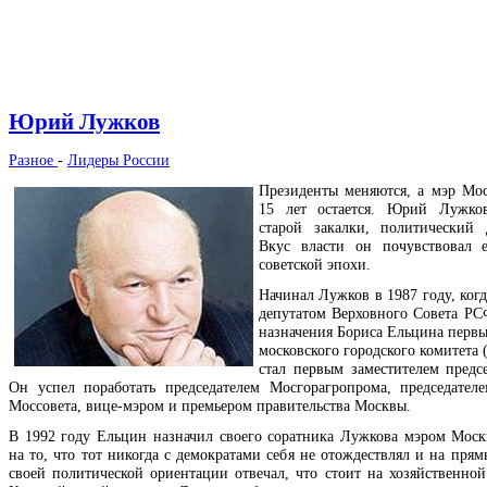
Юрий Лужков
Разное
-
Лидеры России
Президенты меняются, а мэр Мо
15 лет остается. Юрий Лужко
старой закалки, политический 
Вкус власти он почувствовал 
советской эпохи.
Начинал Лужков в 1987 году, ког
депутатом Верховного Совета РС
назначения Бориса Ельцина первы
московского городского комитета
стал первым заместителем предс
Он успел поработать председателем Мосгорагропрома, председател
Моссовета, вице-мэром и премьером правительства Москвы.
В 1992 году Ельцин назначил своего соратника Лужкова мэром Моск
на то, что тот никогда с демократами себя не отождествлял и на пря
своей политической ориентации отвечал, что стоит на хозяйственной