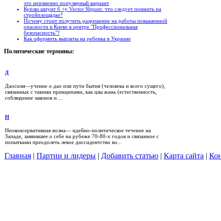
это неизменно популярный вариант
Куплю шпунт б +у Vector Shpunt: что следует помнить на
стройплощадке?
Почему стоит получить разрешение на работы повышенной
опасности в Киеве в центре "Профессиональная
безопасность"?
Как оформить выплаты на ребенка в Украине
Политические
термины:
Д
Даосизм—учение о дао или пути бытия (человека и всего сущего),
связанных с такими принципами, как цзы жань (естественность,
соблюдение законов и ...
Н
Неоконсервативная волна— идейно-политическое течение на
Западе, заявившее о себе на рубеже 70-80-х годов и связанное с
попытками преодолеть левое диссидентство во...
Главная
|
Партии и лидеры
|
Добавить статью
|
Карта сайта
|
Кон