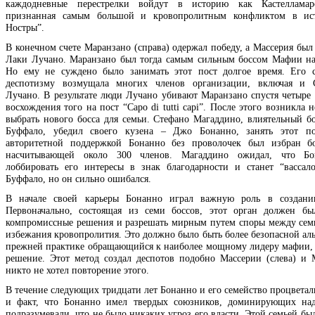
каждодневные перестрелки войдут в историю как Кастелламар
признанная самым большой и кровопролитным конфликтом в ис
Ностры”.
В конечном счете Маранзано (справа) одержал победу, а Массерия был
Лаки Лучано. Маранзано был тогда самым сильным боссом Мафии на
Но ему не суждено было занимать этот пост долгое время. Его 
деспотизму возмущала многих членов организации, включая и С
Лучано. В результате люди Лучано убивают Маранзано спустя четыре 
восхождения того на пост “Capo di tutti capi”. После этого возникла 
выбрать нового босса для семьи. Стефано Магаддино, влиятельный бо
Буффало, убедил своего кузена – Джо Бонанно, занять этот по
авторитетной поддержкой Бонанно без проволочек был избран бо
насчитывающей около 300 членов. Магаддино ожидал, что Бо
лоббировать его интересы в знак благодарности и станет “вассал
Буффало, но он сильно ошибался.
В начале своей карьеры Бонанно играл важную роль в создани
Первоначально, состоящая из семи боссов, этот орган должен б
компромиссные решения и разрешать мирным путем споры между сем
избежания кровопролития. Это должно было быть более безопасной аль
прежней практике обращающийся к наиболее мощному лидеру мафии, 
решение. Этот метод создал деспотов подобно Массерии (слева) и 
никто не хотел повторение этого.
В течение следующих тридцати лет Бонанно и его семейство процветал
и факт, что Бонанно имел твердых союзников, доминирующих над
подразумевали, что не было никаких угроз его власти. Этой семьей бы