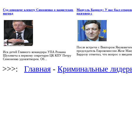
Суд опроверг клевету Симоненко о нацистских
Мануэль Баррозу: У нас был откро
наград
разговор с
После встречи с Виктором Януковиче
председатель Еврокомиссии Жозе Ман
Иск детей Главного командира УПА Романа
Баррозу отметил, что вопрос о введени
Шухевича к первому секретарю ЦК КПУ Петру
Симоненко удовлетворен. Об...
>>>:
Главная
-
Криминальные лидер