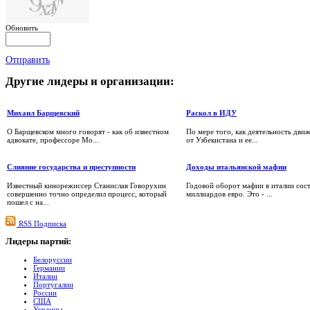
Обновить
Отправить
Другие
лидеры и организации:
Михаил Барщевский
Раскол в ИДУ
О Барщевском много говорят - как об известном
По мере того, как деятельность дви
адвокате, профессоре Мо...
от Узбекистана и ее...
Слияние государства и преступности
Доходы итальянской мафии
Известный кинорежиссер Станислав Говорухин
Годовой оборот мафии в италии сост
совершенно точно определил процесс, который
миллиардов евро. Это - ...
пошел с на...
RSS Подписка
Лидеры
партий:
Белоруссии
Германии
Италии
Португалии
России
США
Украины