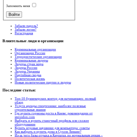
Запомнить меня
Забыли пароль?
Забыли логин?
Регистрация
Влиятельные
люди и организации
Криминальные организации
Организации России
Террористические организации
Криминальные лидеры
Лидеры стран мира
Лидеры России
Лидеры Украины
Партийная сводка
Политическая жизнь
Новые политические партии и лидеры
Последние
статьи:
Топ-10 букмекерских контор для начинающих: полный
обзор
Услуги аренды спецтехники: наиболее полезные
строительные знания
Где купить гормоны роста в Киеве: рекомендации от
steroidon.com
Выбрать и купить станочный профиль или схожее
оборудование
Купить игровые наушники для компьютера: советы
Как выбрать и купить дома в Сухом Лимане?
Из-за чего базы отдыха в Карпатах по нормальным ценам –