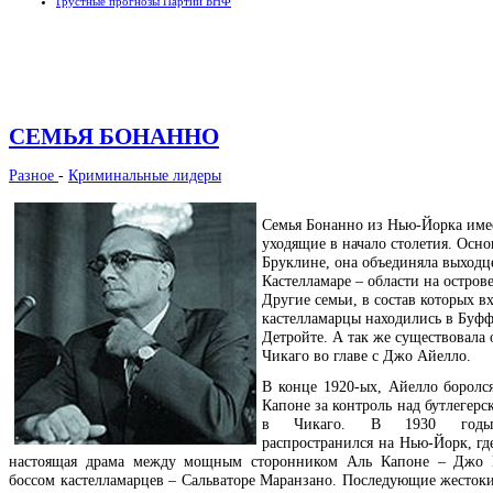
Грустные прогнозы Партии БНФ
СЕМЬЯ БОНАННО
Разное
-
Криминальные лидеры
Семья Бонанно из Нью-Йорка име
уходящие в начало столетия. Осно
Бруклине, она объединяла выходц
Кастелламаре – области на остров
Другие семьи, в состав которых в
кастелламарцы находились в Буфф
Детройте. А так же существовала 
Чикаго во главе с Джо Айелло.
В конце 1920-ых, Айелло боролс
Капоне за контроль над бутлегер
в Чикаго. В 1930 годы
распространился на Нью-Йорк, гд
настоящая драма между мощным сторонником Аль Капоне – Джо 
боссом кастелламарцев – Сальваторе Маранзано. Последующие жестоки