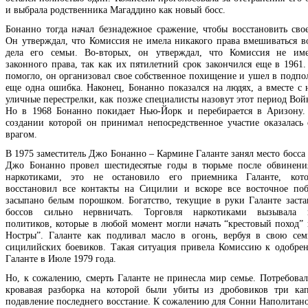
и выбрала родственника Магаддино как новый босс.
Бонанно тогда начал безнадежное сражение, чтобы восстановить сво
Он утверждал, что Комиссия не имела никакого права вмешиваться в
дела его семьи. Во-вторых, он утверждал, что Комиссия не име
законного права, так как их пятилетний срок закончился еще в 1961.
помогло, он организовал свое собственное похищение и ушел в подпол
еще одна ошибка. Наконец, Бонанно показался на людях, а вместе с 
уличные перестрелки, как позже специалисты назовут этот период Вой
Но в 1968 Бонанно покидает Нью-Йорк и перебирается в Аризону.
создании которой он принимал непосредственное участие оказалась
врагом.
В 1975 заместитель Джо Бонанно – Кармине Галанте занял место босса 
Джо Бонанно провел шестидесятые годы в тюрьме после обвинени
наркотиками, это не остановило его приемника Галанте, кот
восстановил все контакты на Сицилии и вскоре все восточное по
засыпано белым порошком. Богатство, текущие в руки Галанте заста
боссов сильно нервничать. Торговля наркотиками вызывала н
политиков, которые в любой момент могли начать “крестовый поход” 
Ностры”. Галанте как подливал масло в огонь, вербуя в свою се
сицилийских боевиков. Такая ситуация привела Комиссию к одобре
Галанте в Июле 1979 года.
Но, к сожалению, смерть Галанте не принесла мир семье. Потребовал
кровавая разборка на которой были убиты из дробовиков три ка
подавление последнего восстание. К сожалению для Сонни Наполитан