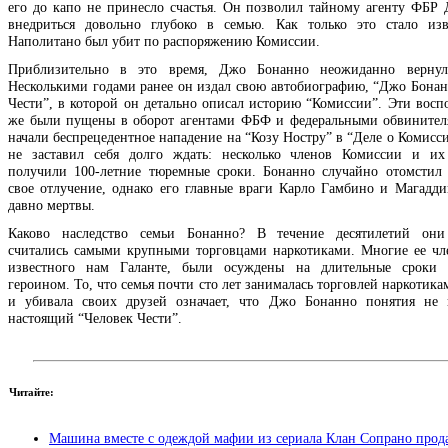
его до капо не принесло счастья. Он позволил тайному агенту ФБР
внедриться довольно глубоко в семью. Как только это стало из
Наполитано был убит по распоряжению Комиссии.
Приблизительно в это время, Джо Бонанно неожиданно вернул
Несколькими годами ранее он издал свою автобиографию, “Джо Бонан
Чести”, в которой он детально описал историю “Комиссии”. Эти восп
же были пущены в оборот агентами ФБФ и федеральными обвинител
начали беспрецедентное нападение на “Козу Ностру” в “Деле о Комисси
не заставил себя долго ждать: несколько членов Комиссии и и
получили 100-летние тюремные сроки. Бонанно случайно отомстил
свое отлучение, однако его главные враги Карло Гамбино и Магадд
давно мертвы.
Каково наследство семьи Бонанно? В течение десятилетий они
считались самыми крупными торговцами наркотиками. Многие ее чл
известного нам Галанте, были осуждены на длительные сроки 
героином. То, что семья почти сто лет занималась торговлей наркотика
и убивала своих друзей означает, что Джо Бонанно понятия не 
настоящий “Человек Чести”.
Читайте:
Машина вместе с одеждой мафии из сериала Клан Сопрано прод