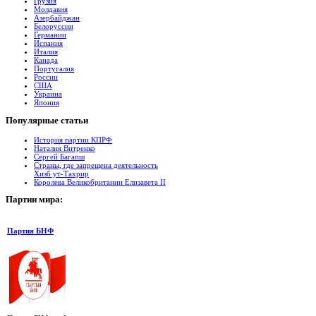
Грузия
Молдавия
Азербайджан
Белоруссии
Германии
Испания
Италия
Канада
Португалия
России
США
Украина
Япония
Популярные
cтатьи
История партии КПРФ
Наталия Витренко
Сергей Багапш
Страны, где запрещена деятельность
Хизб ут-Тахрир
Королева Великобритании Елизавета II
Партии
мира:
Партия БНФ