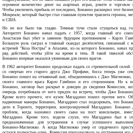
огромное количество денег на азартных играх, рэкете и торговле 
Чтобы увеличить прибыль от последних, Бонанно расширил этот бизнес
Монреале, который быстро стал главным пунктом транзита героина, м
и США.
Но не все было так гладко. Темные тучи стали сгущаться над го
Авторитет Бонанно начал падать с 1957, когда главный его сою
Анастасия был убит и заменен будущим противником – Карло Гамб
Большую роль сыграл и главный скандал десятилетия, связанный с 
встречей “Коза Ностры” в Апалачи, из-за которого Бонанно, начал п
ряд действий, чтобы уйти на время в тень. В такой тяжелой об
Бонанно впервые оказался уязвимым для своих врагов.
В 1962 авторитет Бонанно продолжал падать со стремительной силой. 
со смертью его старого друга Джо Профачи, босса теперь уже се
Бонанно пошел на отчаянный шаг, объединившись с Джо Маглиокко, 
своего главного врага Карло Гамбино и его сторонников. Но к н
Бонанно, заговор был раскрыт и доведен до сведения Комиссии, ко
очередь потребовала от него придти на встречу, чтобы Джо Бонанно
Кроме всего прочего, его кузен Магаддино пошел против него. 
надменные манеры Бонанно, Магаддино стал подозревать, что Бонан
дело в Торонто, территории, контролируемой Магаддино. Бонанно 
проблем, когда назначил своего сына на пост консильери, вмес
Магаддино. Кроме того, ходили слухи, что Магаддино был в сп
предназначенных для устранения в случае успешного выполнен
Бонанно-Маглиокко. А когда Маглиокко умер от сердечного прист
остался полностью один. Комиссия проголосовала за отстранения его 