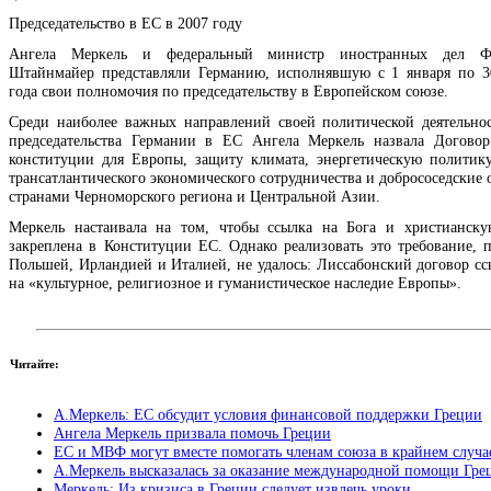
Председательство в ЕС в 2007 году
Ангела Меркель и федеральный министр иностранных дел Фр
Штайнмайер представляли Германию, исполнявшую с 1 января по 
года свои полномочия по председательству в Европейском союзе.
Среди наиболее важных направлений своей политической деятельно
председательства Германии в ЕС Ангела Меркель назвала Догово
конституции для Европы, защиту климата, энергетическую политику
трансатлантического экономического сотрудничества и добрососедские
странами Черноморского региона и Центральной Азии.
Меркель настаивала на том, чтобы ссылка на Бога и христианск
закреплена в Конституции ЕС. Однако реализовать это требование, 
Польшей, Ирландией и Италией, не удалось: Лиссабонский договор сс
на «культурное, религиозное и гуманистическое наследие Европы».
Читайте:
А.Меркель: ЕС обсудит условия финансовой поддержки Греции
Ангела Меркель призвала помочь Греции
ЕС и МВФ могут вместе помогать членам союза в крайнем случа
А.Меркель высказалась за оказание международной помощи Гре
Меркель: Из кризиса в Греции следует извлечь уроки