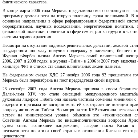
фактического характера.
В конце марта 2006 года Меркель представила свою состоящую из во
программу деятельности на вторую половину срока полномочий. В 
основные направления в сфере реформирования федеративной систе
бюрократизмом, научных исследований, энергетической политики,
финансовой политики, политики в сфере семьи, рынка труда и в частн
системы здравоохранения.
Несмотря на отсутствие видимых решительных действий, деловой стил
государством поначалу получил поддержку у населения, бизнеса и
Журнал «Форбс» назвал Ангелу Меркель самой влиятельной женщ
2006, 2007 и 2008 годах, а журнал «Тайм» в 2006 и 2007 году включал
канцлера ФРГ в список ста самых влиятельных людей планеты.
На федеральном съезде ХДС 27 ноября 2006 года 93 процентами го
Меркель была переизбрана на пост председателя своей партии.
23 сентября 2007 года Ангела Меркель приняла в своем берлинск
Далай-лама XIV, что стало сенсацией международного масштаба
духовным лидером Тибета она назвала частным обменом мнениями с
лидером и призвала не воспринимать её как отражение позиции прав
вопросу автономии Тибета. Несмотря на это КНР отменила несколько
встреч на министерском уровне, объяснив это «техническими сл
Советник Ангелы Меркель по внешнеполитическим вопросам Хрис
сумел снять возникшее напряжение, заверив посла Китая в
неизменности политики своей страны в отношении Китая и его тер
целостности.