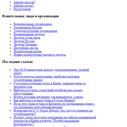
Забыли пароль?
Забыли логин?
Регистрация
Влиятельные
люди и организации
Криминальные организации
Организации России
Террористические организации
Криминальные лидеры
Лидеры стран мира
Лидеры России
Лидеры Украины
Партийная сводка
Политическая жизнь
Новые политические партии и лидеры
Последние
статьи:
Топ-10 букмекерских контор для начинающих: полный
обзор
Услуги аренды спецтехники: наиболее полезные
строительные знания
Где купить гормоны роста в Киеве: рекомендации от
steroidon.com
Выбрать и купить станочный профиль или схожее
оборудование
Купить игровые наушники для компьютера: советы
Как выбрать и купить дома в Сухом Лимане?
Из-за чего базы отдыха в Карпатах по нормальным ценам –
это неизменно популярный вариант
Куплю шпунт б +у Vector Shpunt: что следует помнить на
стройплощадке?
Почему стоит получить разрешение на работы повышенной
опасности в Киеве в центре "Профессиональная
безопасность"?