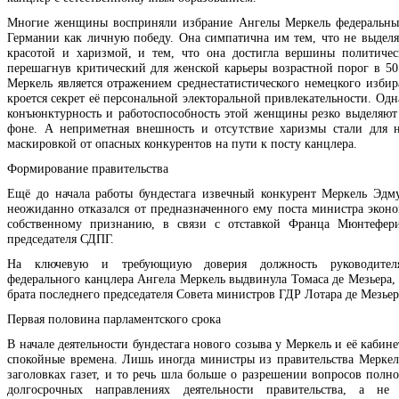
Многие женщины восприняли избрание Ангелы Меркель федеральны
Германии как личную победу. Она симпатична им тем, что не выделя
красотой и харизмой, и тем, что она достигла вершины политичес
перешагнув критический для женской карьеры возрастной порог в 50
Меркель является отражением среднестатистического немецкого избира
кроется секрет её персональной электоральной привлекательности. Од
конъюнктурность и работоспособность этой женщины резко выделяют
фоне. А неприметная внешность и отсутствие харизмы стали для 
маскировкой от опасных конкурентов на пути к посту канцлера.
Формирование правительства
Ещё до начала работы бундестага извечный конкурент Меркель Эд
неожиданно отказался от предназначенного ему поста министра эконо
собственному признанию, в связи с отставкой Франца Мюнтефери
председателя СДПГ.
На ключевую и требующиую доверия должность руководителя
федерального канцлера Ангела Меркель выдвинула Томаса де Мезьера,
брата последнего председателя Совета министров ГДР Лотара де Мезьер
Первая половина парламентского срока
В начале деятельности бундестага нового созыва у Меркель и её кабин
спокойные времена. Лишь иногда министры из правительства Меркел
заголовках газет, и то речь шла больше о разрешении вопросов полн
долгосрочных направлениях деятельности правительства, а не