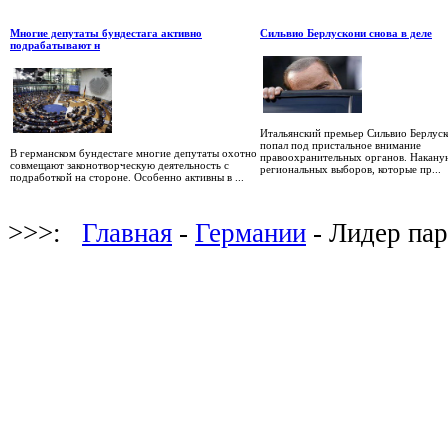
Многие депутаты бундестага активно
Сильвио Берлускони снова в деле
подрабатывают н
Итальянский премьер Сильвио Берлуск
попал под пристальное внимание
В германском бундестаге многие депутаты охотно
правоохранительных органов. Накану
совмещают законотворческую деятельность с
региональных выборов, которые пр...
подработкой на стороне. Особенно активны в ...
>>>:
Главная
-
Германии
- Лидер па