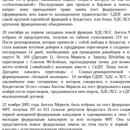
«субоптимальной». Последующие дни прошли в Берлине в поиска
вопрос: кому принадлежит право занять пост федерального
сформировать хоть какое-то коалиционное правительство: СДПГ, кото
самой крупной партийной фракцией в бундестаге, или блоку ХДС/ХСС
крупному фракционному объединению.
20 сентября на первом заседании новой фракции ХДС/ХСС Ангела 
избрана её председателем, получив на тайном голосовании 219 из 
После разочарования, которое принесли с собой выборы в бундестаг, 
стала важным вотумом доверия в преддверии переговоров о создании
последующие 14 дней, необходимых для проведения довыборов в и
округе № 160 (Дрезден I), Ангела Меркель и Эдмунд Штойбер пр
переговоров с Союзом 90/Зелёных, прозондировав почву для возм
жёлто-зелёной («ямайской») коалиции вместе с СвДП. Лишь после
Дрездене начались переговоры с Социал-демократической 
формированию «большой коалиции». 10 октября СДПГ, ХДС и ХСС 
заключённое ими соглашение, в котором говорилось о планируем
бундестагом 16-ого созыва Ангелы Меркель на пост федерального канц
ноября после переговоров, продлившихся пять недель, ХДС/ХСС и СД
коалиционный договор.
22 ноября 2005 года Ангела Меркель была избрана на пост федеральн
ФРГ, получив 397 из 611 голосов депутатов бундестага 16-ого созыв
первой женщиной-федеральным канцлером и одновременно в свои 
молодым федеральным канцлером за всю историю ФРГ. Она т
представитель новых федеральных земель на этом посту и первый
канцлер с естественнонаучным образованием.