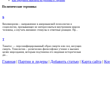
Как оформить выплаты на ребенка в Украине
Политические
термины:
Б
Бихевиоризм— направление в американской психологии и
социологии, призывающее не интересоваться внутренним миром
человека, а изучать внешние стимулы и ответные реакции. Пр...
Т
Танатос — персонифицированный образ смерти или сил, несущих
смерть. Темология— религиозно-философское учение о высших
целях мироздания, которым подчинена его видимая историческая
ди...
Главная
|
Партии и лидеры
|
Добавить статью
|
Карта сайта
|
Кон