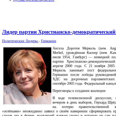
Грустные прогнозы Партии БНФ
Лидер партии Христианско-демократический
Политические Лидеры
-
Германии
Ангела Доротея Меркель (нем. Ange
Merkel, урождённая Каснер (нем. Kasn
июля 1954, Гамбург) — немецкий по
партии Христианско-демократически
апреля 2000 года. С 21 ноября 2005
Меркель занимает пост федерально
Германии после победы руководимо
ХДС на досрочных парламентских
сентябре 2005 года. Федеральный канцле
Переговоры о создании коалиции
В ходе телевизионной дискуссии, с
вечером в день выборов, Герхард Шрёд
на потерю правительственной 
«зелёными» неожиданно заявил о своём намерении сформировать пр
сделав это в форме, вызвавшей жаркие споры и которую он сам по