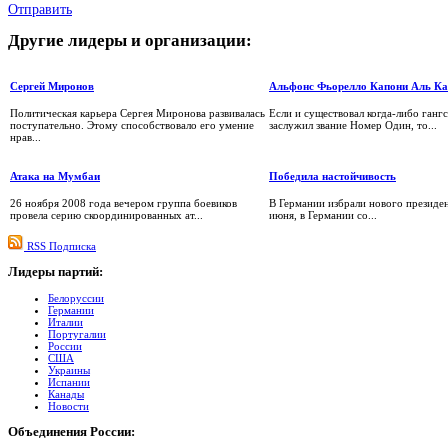
Отправить
Другие
лидеры и организации:
Сергей Миронов
Альфонс Фьорелло Капони Аль Ка
Политическая карьера Сергея Миронова развивалась
Если и существовал когда-либо ганг
поступательно. Этому способствовало его умение
заслужил звание Номер Один, то...
нрав...
Атака на Мумбаи
Победила настойчивость
26 ноября 2008 года вечером группа боевиков
В Германии избрали нового президен
провела серию скоординированных ат...
июня, в Германии со...
RSS Подписка
Лидеры
партий:
Белоруссии
Германии
Италии
Португалии
России
США
Украины
Испании
Канады
Новости
Объединения
России: