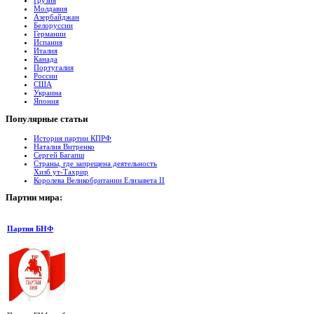
Молдавия
Азербайджан
Белоруссии
Германии
Испания
Италия
Канада
Португалия
России
США
Украина
Япония
Популярные
cтатьи
История партии КПРФ
Наталия Витренко
Сергей Багапш
Страны, где запрещена деятельность
Хизб ут-Тахрир
Королева Великобритании Елизавета II
Партии
мира:
Партия БНФ