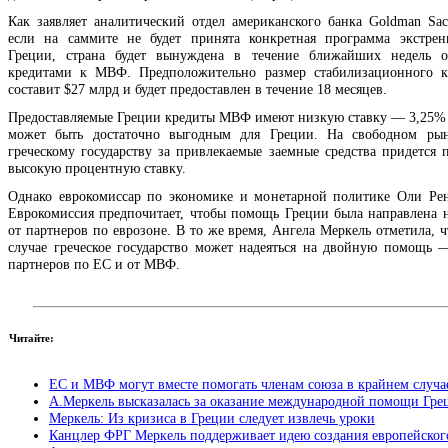
Как заявляет аналитический отдел американского банка Goldman Sach
если на саммите не будет принята конкретная программа экстре
Греции, страна будет вынуждена в течение ближайших недель об
кредитами к МВФ. Предположительно размер стабилизационного 
составит $27 млрд и будет предоставлен в течение 18 месяцев.
Предоставляемые Греции кредиты МВФ имеют низкую ставку — 3,25% 
может быть достаточно выгодным для Греции. На свободном рын
греческому государству за привлекаемые заемные средства придется п
высокую процентную ставку.
Однако еврокомиссар по экономике и монетарной политике Оли Рен
Еврокомиссия предпочитает, чтобы помощь Греции была направлена 
от партнеров по еврозоне. В то же время, Ангела Меркель отметила, 
случае греческое государство может надеяться на двойную помощь 
партнеров по ЕС и от МВФ.
Читайте:
ЕС и МВФ могут вместе помогать членам союза в крайнем случа
А.Меркель высказалась за оказание международной помощи Гре
Меркель: Из кризиса в Греции следует извлечь уроки
Канцлер ФРГ Меркель поддерживает идею создания европейског