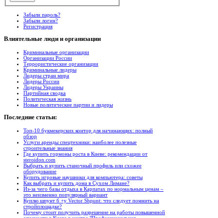
Забыли пароль?
Забыли логин?
Регистрация
Влиятельные
люди и организации
Криминальные организации
Организации России
Террористические организации
Криминальные лидеры
Лидеры стран мира
Лидеры России
Лидеры Украины
Партийная сводка
Политическая жизнь
Новые политические партии и лидеры
Последние
статьи:
Топ-10 букмекерских контор для начинающих: полный
обзор
Услуги аренды спецтехники: наиболее полезные
строительные знания
Где купить гормоны роста в Киеве: рекомендации от
steroidon.com
Выбрать и купить станочный профиль или схожее
оборудование
Купить игровые наушники для компьютера: советы
Как выбрать и купить дома в Сухом Лимане?
Из-за чего базы отдыха в Карпатах по нормальным ценам –
это неизменно популярный вариант
Куплю шпунт б +у Vector Shpunt: что следует помнить на
стройплощадке?
Почему стоит получить разрешение на работы повышенной
опасности в Киеве в центре "Профессиональная