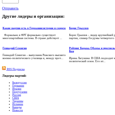
Отправить
Другие
лидеры и организации:
Какие партии есть в Германии:история и соврем
Борис Грызлов
Формально в ФРГ формально существует
Борис Грызлов – лидер крупнейшей 
многопартийная система. В стране действует ...
партии, спикер Госдумы четвертого с
Геннадий Семигин
Рейтинг Барака Обамы и прогноз
Кон
Геннадий Семигин – выпускник Рижского высшего
военно-политического училища и, между проч...
Ирина Лагунина: В США подходит к
политический сезон. Его ит...
RSS Подписка
Лидеры
партий:
Белоруссии
Германии
Италии
Португалии
России
США
Украины
Испании
Канады
Новости