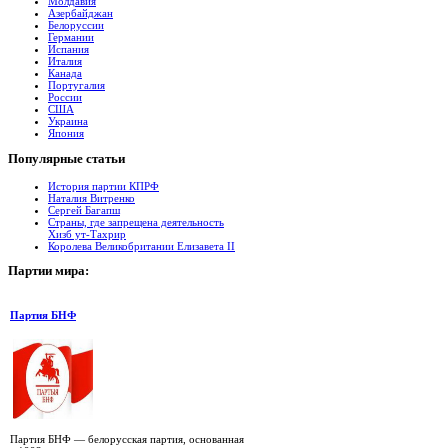
Молдавия
Азербайджан
Белоруссии
Германии
Испания
Италия
Канада
Португалия
России
США
Украина
Япония
Популярные
cтатьи
История партии КПРФ
Наталия Витренко
Сергей Багапш
Страны, где запрещена деятельность
Хизб ут-Тахрир
Королева Великобритании Елизавета II
Партии
мира:
Партия БНФ
Партия БНФ — белорусская партия, основанная