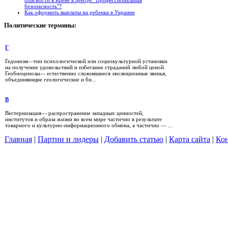
безопасность"?
Как оформить выплаты на ребенка в Украине
Политические
термины:
Г
Гедонизм—тип психологической или социокультурной установки
на получение удовольствий и избегание страданий любой ценой.
Геобиоценозы— естественно сложившиеся эволюционные звенья,
объединяющие геологические и би...
В
Вестернизация— распространение западных ценностей,
институтов и образа жизни во всем мире частично в результате
товарного и культурно-информационного обмена, а частично — ...
Главная
|
Партии и лидеры
|
Добавить статью
|
Карта сайта
|
Кон