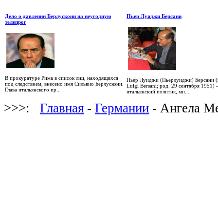
Дело о давлении Берлускони на неугодную
Пьер Луиджи Берсани
телепрог
В прокуратуре Рима в список лиц, находящихся
Пьер Луиджи (Пьерлуиджи) Берсани (и
под следствием, внесено имя Сильвио Берлускони.
Luigi Bersani; род. 29 сентября 1951)
Глава итальянского пр...
итальянский политик, ми...
>>>:
Главная
-
Германии
- Ангела Ме