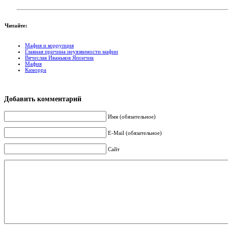
Читайте:
Мафия и коррупция
Главная причина неуязвимости мафии
Вячеслав Иваньков Япончик
Мафия
Каморра
Добавить комментарий
Имя (обязательное)
E-Mail (обязательное)
Сайт