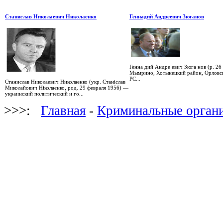
Станислав Николаевич Николаенко
Геннадий Андреевич Зюганов
Генна дий Андре евич Зюга нов (р. 26
Мымрино, Хотынецкий район, Орловск
РС...
Станислав Николаевич Николаенко (укр. Станіслав
Миколайович Ніколаєнко, род. 29 февраля 1956) —
украинский политический и го...
>>>:
Главная
-
Криминальные орган