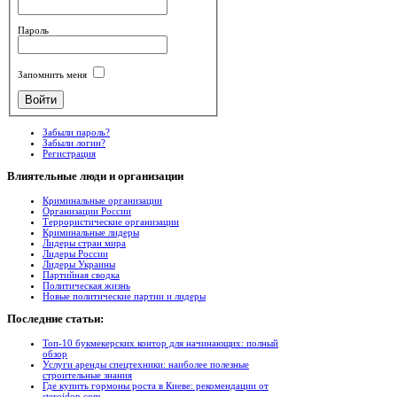
Пароль
Запомнить меня
Забыли пароль?
Забыли логин?
Регистрация
Влиятельные
люди и организации
Криминальные организации
Организации России
Террористические организации
Криминальные лидеры
Лидеры стран мира
Лидеры России
Лидеры Украины
Партийная сводка
Политическая жизнь
Новые политические партии и лидеры
Последние
статьи:
Топ-10 букмекерских контор для начинающих: полный
обзор
Услуги аренды спецтехники: наиболее полезные
строительные знания
Где купить гормоны роста в Киеве: рекомендации от
steroidon.com