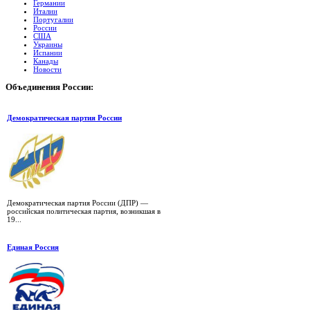
Германии
Италии
Португалии
России
США
Украины
Испании
Канады
Новости
Объединения
России:
Демократическая партия России
Демократическая партия России (ДПР) —
российская политическая партия, возникшая в
19...
Единая Россия