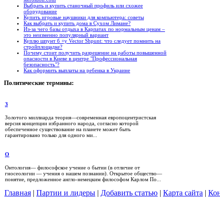
Выбрать и купить станочный профиль или схожее
оборудование
Купить игровые наушники для компьютера: советы
Как выбрать и купить дома в Сухом Лимане?
Из-за чего базы отдыха в Карпатах по нормальным ценам –
это неизменно популярный вариант
Куплю шпунт б +у Vector Shpunt: что следует помнить на
стройплощадке?
Почему стоит получить разрешение на работы повышенной
опасности в Киеве в центре "Профессиональная
безопасность"?
Как оформить выплаты на ребенка в Украине
Политические
термины:
З
Золотого миллиарда теория—современная европоцентристская
версия концепции избранного народа, согласно которой
обеспеченное существование на планете может быть
гарантировано только для одного ми...
О
Онтология— философское учение о бытии (в отличие от
гносеологии — учения о нашем познании). Открытое общество—
понятие, предложенное англо-немецким философом Карлом По...
Главная
|
Партии и лидеры
|
Добавить статью
|
Карта сайта
|
Кон