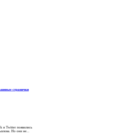
льшивые странички
k и Twitter появились
злова. Но они не...