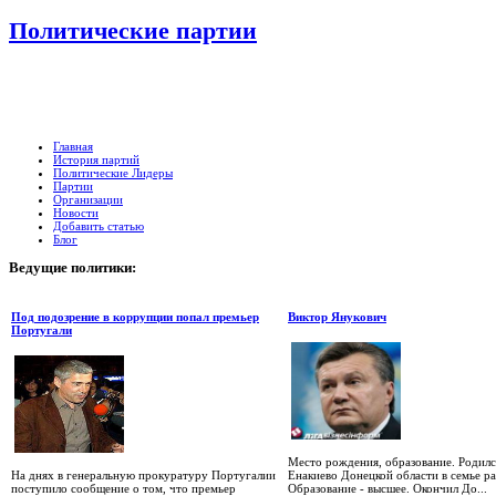
Политические партии
Главная
История партий
Политические Лидеры
Партии
Организации
Новости
Добавить статью
Блог
Ведущие
политики:
Под подозрение в коррупции попал премьер
Виктор Янукович
Португали
Место рождения, образование. Родилс
На днях в генеральную прокуратуру Португалии
Енакиево Донецкой области в семье р
поступило сообщение о том, что премьер
Образование - высшее. Окончил До...