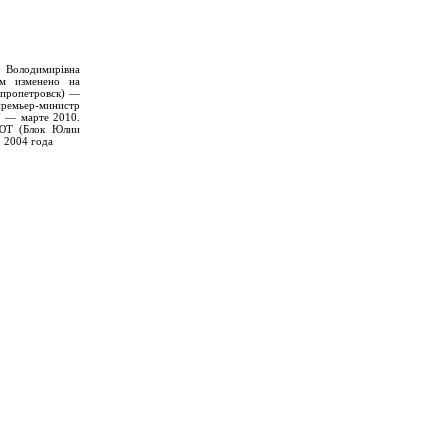
Володимирівна
ем изменено на
епропетровск) —
премьер-министр
7 — марте 2010.
БЮТ (Блок Юлии
 2004 года