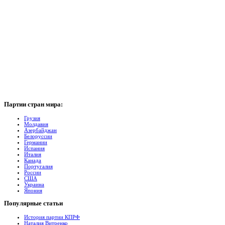
Партии
стран мира:
Грузия
Молдавия
Азербайджан
Белоруссии
Германии
Испания
Италия
Канада
Португалия
России
США
Украина
Япония
Популярные
cтатьи
История партии КПРФ
Наталия Витренко