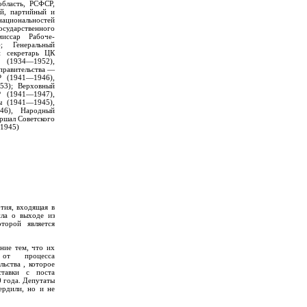
бласть, РСФСР,
ий, партийный и
ациональностей
ударственного
иссар Рабоче-
; Генеральный
й секретарь ЦК
 (1934—1952),
правительства —
Р (1941—1946),
53); Верховный
 (1941—1947),
ы (1941—1945),
46), Народный
ршал Советского
 1945)
тия, входящая в
ла о выходе из
торой является
ние тем, что их
 от процесса
ьства , которое
ставки с поста
 года. Депутаты
рдили, но и не