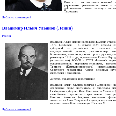
Вместе с тем высокопоставленный п
украинском правительстве заявил о т
действительно хочет покинуть оппо
Тимошенко
Добавить комментарий
Владимир Ильич Ульянов (Ленин)
России
Владимир Ильич Ленин (настоящая фамилия Ульянов
1870, Симбирск — 21 января 1924, усадьба Гор
губерния) — российский и советский по
государственный деятель, революционер, со
большевиков, один из организаторов и руководите
революции 1917 года, председатель Совета Наро
(правительства) РСФСР и СССР. Философ, маркс
основоположник марксизма-ленинизма, идеол
Третьего (Коммунистического) интернациона
Советского государства. Сфера основных на
философия и экономика.
Детство, образование и воспитание
Владимир Ильич Ульянов родился в Симбирске (нын
дворянской семье инспектора и директора н
Симбирской губернии Ильи Николаевича Ульянова
сына бывшего крепостного крестьянина Нижегор
Николая Ульянова (вариант написания фамил
женатого на Анне Смирновой - дочери астраханско
версии советской писательницы Шагинян М
Добавить комментарий