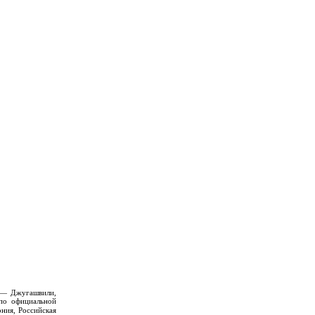
 — Джугашвили,
по официальной
рния, Российская