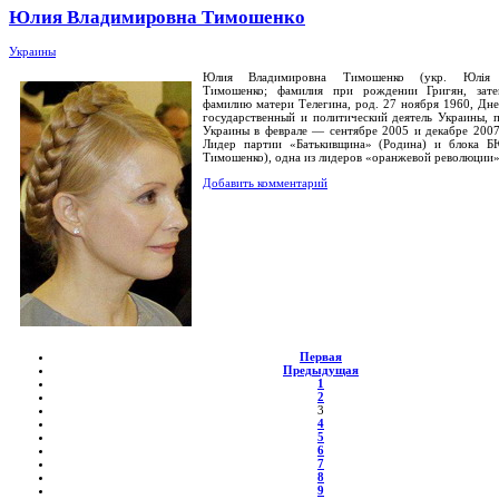
Юлия Владимировна Тимошенко
Украины
Юлия Владимировна Тимошенко (укр. Юлія 
Тимошенко; фамилия при рождении Григян, зат
фамилию матери Телегина, род. 27 ноября 1960, Дн
государственный и политический деятель Украины, 
Украины в феврале — сентябре 2005 и декабре 200
Лидер партии «Батькивщина» (Родина) и блока 
Тимошенко), одна из лидеров «оранжевой революции»
Добавить комментарий
Первая
Предыдущая
1
2
3
4
5
6
7
8
9