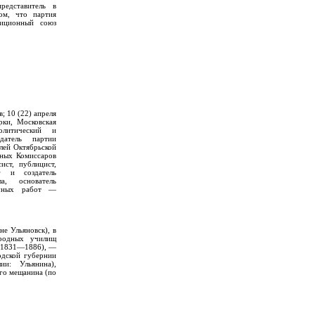
редставитель в
ом, что партия
зиционный союз
; 10 (22) апреля
ки, Московская
литический и
здатель партии
лей Октябрьской
дных Комиссаров
ист, публицист,
ог и создатель
ла, основатель
учных работ —
е Ульяновск), в
ародных училищ
 (1831—1886), —
одской губернии
ии: Ульянина),
го мещанина (по