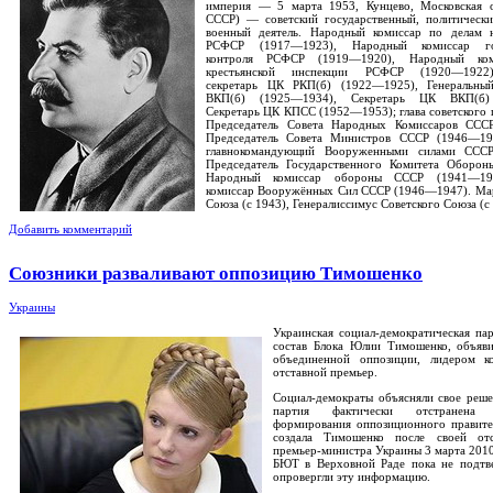
империя — 5 марта 1953, Кунцево, Московская о
СССР) — советский государственный, политическ
военный деятель. Народный комиссар по делам н
РСФСР (1917—1923), Народный комиссар гос
контроля РСФСР (1919—1920), Народный ком
крестьянской инспекции РСФСР (1920—1922)
секретарь ЦК РКП(б) (1922—1925), Генеральны
ВКП(б) (1925—1934), Секретарь ЦК ВКП(б)
Секретарь ЦК КПСС (1952—1953); глава советского 
Председатель Совета Народных Комиссаров ССС
Председатель Совета Министров СССР (1946—19
главнокомандующий Вооруженными силами СССР
Председатель Государственного Комитета Оборон
Народный комиссар обороны СССР (1941—19
комиссар Вооружённых Сил СССР (1946—1947). Ма
Союза (с 1943), Генералиссимус Советского Союза (с
Добавить комментарий
Союзники разваливают оппозицию Тимошенко
Украины
Украинская социал-демократическая пар
состав Блока Юлии Тимошенко, объяви
объединенной оппозиции, лидером ко
отставной премьер.
Социал-демократы объясняли свое реше
партия фактически отстранена
формирования оппозиционного правител
создала Тимошенко после своей от
премьер-министра Украины 3 марта 2010
БЮТ в Верховной Раде пока не подтве
опровергли эту информацию.