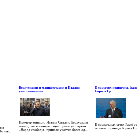
Берлускони: в манифестации в Италии
В соцсетях появились фа
участвовали ок
Бориса Гр
Премьер-министр Италии Сильвио Берлускони
В социальных сетях Faceboo
заявил, что в манифестации правящей партии
я в
личные страницы Бориса Гры
«Народ свободы» приняли участие более од...
абочего.