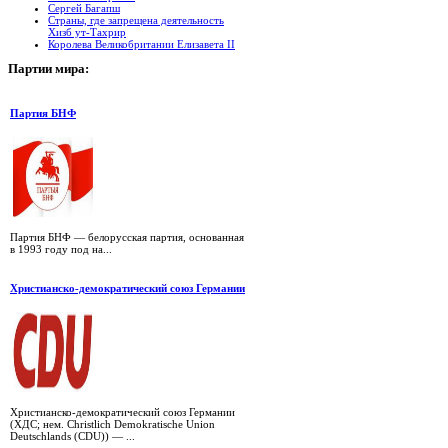
Сергей Багапш
Страны, где запрещена деятельность
Хизб ут-Тахрир
Королева Великобритании Елизавета II
Партии
мира:
Партия БНФ
Партия БНФ — белорусская партия, основанная
в 1993 году под на...
Христианско-демократический союз Германии
Христианско-демократический союз Германии
(ХДС; нем. Christlich Demokratische Union
Deutschlands (CDU)) — ...