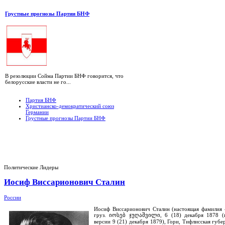
Грустные прогнозы Партии БНФ
В резолюции Сойма Партии БНФ говорится, что
белорусские власти не го...
Партия БНФ
Христианско-демократический союз
Германии
Грустные прогнозы Партии БНФ
Политические Лидеры
Иосиф Виссарионович Сталин
России
Иосиф Виссарионович Сталин (настоящая фамилия
груз. იოსებ ჯუღაშვილი, 6 (18) декабря 1878 (
версии 9 (21) декабря 1879), Гори, Тифлисская губе