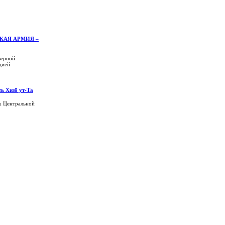
КАЯ АРМИЯ –
верной
цией
ть Хизб ут-Та
х Центральной