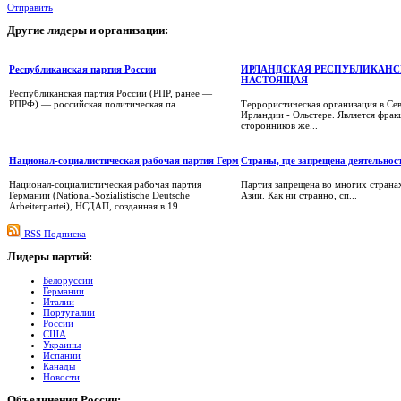
Отправить
Другие
лидеры и организации:
Республиканская партия России
ИРЛАНДСКАЯ РЕСПУБЛИКАНС
НАСТОЯЩАЯ
Республиканская партия России (РПР, ранее —
РПРФ) — российская политическая па...
Террористическая организация в Се
Ирландии - Ольстере. Является фрак
сторонников же...
Национал-социалистическая рабочая партия Герм
Страны, где запрещена деятельнос
Национал-социалистическая рабочая партия
Партия запрещена во многих страна
Германии (National-Sozialistische Deutsche
Азии. Как ни странно, сп...
Arbeiterpartei), НСДАП, созданная в 19...
RSS Подписка
Лидеры
партий:
Белоруссии
Германии
Италии
Португалии
России
США
Украины
Испании
Канады
Новости
Объединения
России: