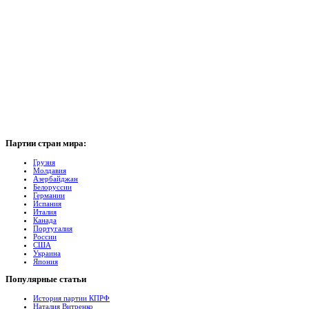
Партии
стран мира:
Грузия
Молдавия
Азербайджан
Белоруссии
Германии
Испания
Италия
Канада
Португалия
России
США
Украина
Япония
Популярные
cтатьи
История партии КПРФ
Наталия Витренко