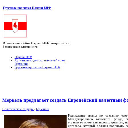
Грустные прогнозы Партии БНФ
В резолюции Сойма Партии БНФ говорится, что
белорусские власти не го...
Партия БНФ
Христианско-демократический союз
Германии
Грустные прогнозы Партии БНФ
Меркель предлагает создать Европейский валютный ф
Политические Лидеры
-
Германии
Радикальные планы по созданию евро
Международного валютного фонда, ч
странам во время финансовых кризисов, п
договора, который должны подписать в