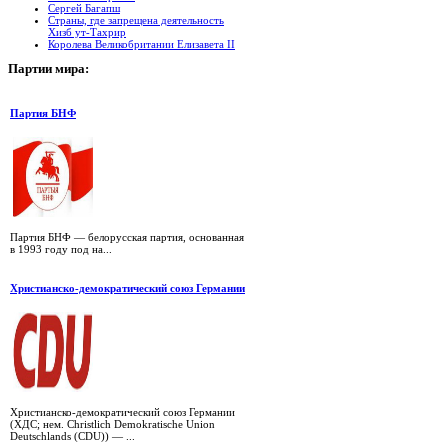
Сергей Багапш
Страны, где запрещена деятельность
Хизб ут-Тахрир
Королева Великобритании Елизавета II
Партии
мира:
Партия БНФ
Партия БНФ — белорусская партия, основанная
в 1993 году под на...
Христианско-демократический союз Германии
Христианско-демократический союз Германии
(ХДС; нем. Christlich Demokratische Union
Deutschlands (CDU)) — ...