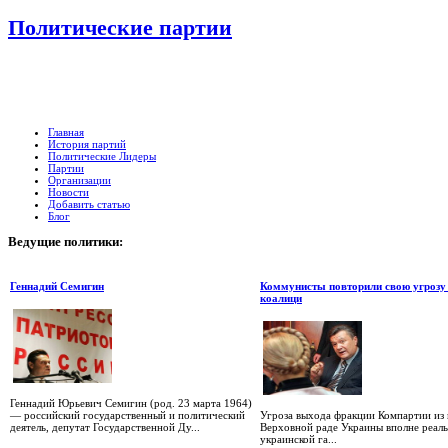
Политические партии
Главная
История партий
Политические Лидеры
Партии
Организации
Новости
Добавить статью
Блог
Ведущие
политики:
Геннадий Семигин
Коммунисты повторили свою угрозу
коалици
Геннадий Юрьевич Семигин (род. 23 марта 1964)
— российский государственный и политический
Угроза выхода фракции Компартии из 
деятель, депутат Государственной Ду...
Верховной раде Украины вполне реаль
украинской га...