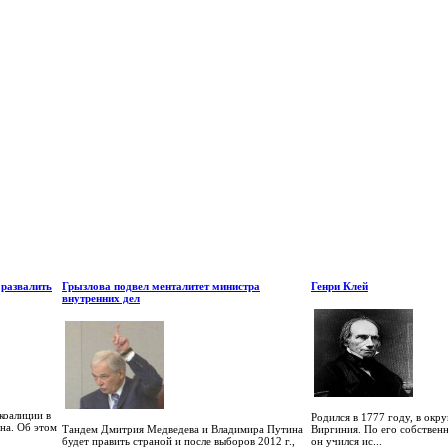
 развалить
Грызлова подвел менталитет министра
Генри Клей
внутренних дел
коалиции в
Родился в 1777 году, в окру
на. Об этом
Тандем Дмитрия Медведева и Владимира Путина
Виргиния. По его собствен
будет править страной и после выборов 2012 г.,
он учился ис...