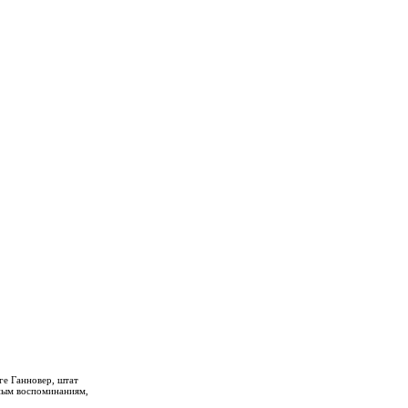
ге Ганновер, штат
ным воспоминаниям,