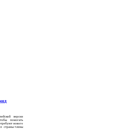
онд
пейской версии
тобы помогать
отребуют нового
се страны-члены