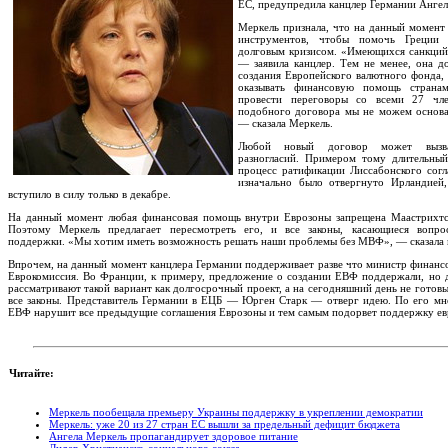
ЕС, предупредила канцлер Германии Ангел
Меркель признала, что на данный момент 
инструментов, чтобы помочь Греции 
долговым кризисом. «Имеющихся санкций
— заявила канцлер. Тем не менее, она до
создания Европейского валютного фонда,
оказывать финансовую помощь страна
провести переговоры со всеми 27 чл
подобного договора мы не можем основа
— сказала Меркель.
Любой новый договор может вызва
разногласий. Примером тому длительны
процесс ратификации Лиссабонского согл
изначально было отвергнуто Ирландией,
вступило в силу только в декабре.
На данный момент любая финансовая помощь внутри Еврозоны запрещена Маастрихтс
Поэтому Меркель предлагает пересмотреть его, и все законы, касающиеся вопро
поддержки. «Мы хотим иметь возможность решать наши проблемы без МВФ», — сказала 
Впрочем, на данный момент канцлера Германии поддерживает разве что министр финансо
Еврокомиссия. Во Франции, к примеру, предложение о создании ЕВФ поддержали, но д
рассматривают такой вариант как долгосрочный проект, а на сегодняшний день не готов
все законы. Представитель Германии в ЕЦБ — Юрген Старк — отверг идею. По его мн
ЕВФ нарушит все предыдущие соглашения Еврозоны и тем самым подорвет поддержку ев
Читайте:
Меркель пообещала премьеру Украины поддержку в укреплении демократии
Меркель: уже 20 из 27 стран ЕС вышли за предельный дефицит бюджета
Ангела Меркель пропагандирует здоровое питание
Лидер Христианско-социального союза