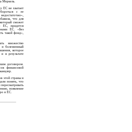
а Меркель.
у ЕС не хватает
бороться с ее
 недостаточно»,
бавила, что для
 который сможет
м ЕС, придется
енами ЕС. «Без
ть такой фонд»,
ть множество
й и болезненный
ашения, которое
 и в результате
ким договором.
сов финансовой
канцлер.
в этой страны и
али понять, что
ы пересматривать
ению, появление
ро и ЕС.