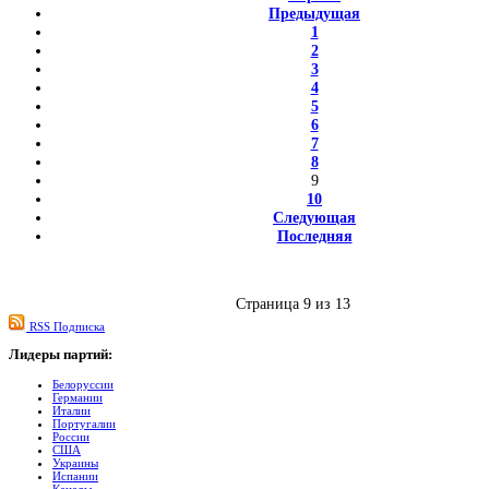
Предыдущая
1
2
3
4
5
6
7
8
9
10
Следующая
Последняя
Страница 9 из 13
RSS Подписка
Лидеры
партий:
Белоруссии
Германии
Италии
Португалии
России
США
Украины
Испании