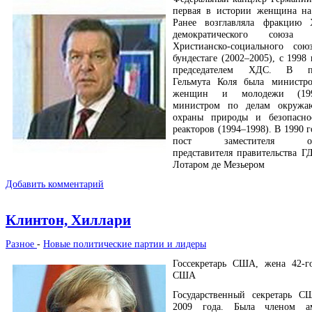
первая в истории женщина на
Ранее возглавляла фракцию Х
демократического союз
Христианско-социального со
бундестаге (2002–2005), с 1998 
председателем ХДС. В пра
Гельмута Коля была министр
женщин и молодежи (199
министром по делам окружа
охраны природы и безопасно
реакторов (1994–1998). В 1990 
пост заместителя офи
представителя правительства ГД
Лотаром де Мезьером
Добавить комментарий
Клинтон, Хиллари
Разное
-
Новые политические партии и лидеры
Госсекретарь США, жена 42-г
США
Государственный секретарь С
2009 года. Была членом ам