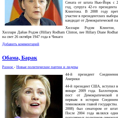
Сената от штата Нью-Йорк с 
год, супруга 42-го президен
Клинтона. В 2008 году прет
участие в президентских выбора
кандидат от Демократической па
Хиллари Родэм Клинтон, 
Хиллари Дайан Родэм (Hillary Rodham Clinton, nee Hillary Diane Rodha
на свет 26 октября 1947 года в Чикаго
Добавить комментарий
Обама, Барак
Разное
-
Новые политические партии и лидеры
44-й президент Соединен
Америки
44-й президент США, вступил в
январе 2009 года. Баллотиров
пост от Демократической п
первым в истории Соединен
темнокожим главой государства.
2008) был сенатором от штат
После 2004 года являлся одн
популярных политиков-демокра