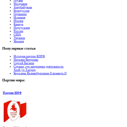
Грузия
Молдавия
Азербайджан
Белоруссии
Германии
Испания
Италия
Канада
Португалия
России
США
Украина
Япония
Популярные
cтатьи
История партии КПРФ
Наталия Витренко
Сергей Багапш
Страны, где запрещена деятельность
Хизб ут-Тахрир
Королева Великобритании Елизавета II
Партии
мира:
Партия БНФ