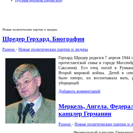
Грустные прогнозы Партии БНФ
Новые политические партии и лидеры
Шредер Герхард. Биография
Разное
-
Новые политические партии и лидеры
Герхард Шредер родился 7 апреля 1944 
протестантской семье в городе Моссенб
Саксония). Его отец погиб в Румын
Второй мировой войны.. Детей в сем
было пятеро, их воспитывала мать, 
уборщицей
Добавить комментарий
Меркель, Ангела. Федер
канцлер Германии
Разное
-
Новые политические партии и 
Федеральный канцлер Германии 