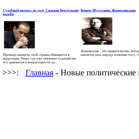
Судебный процесс по делу Сильвио Берлускони
Бенито Муссолини. Жизнеописание
возобн
Демократия - это правительство, кото
Премьер-министр этой страны обвиняется в
пытается дать народу иллюзию того, чт
коррупции. Ранее суд уже отклонил ходатайства
его адвокатов и непригодности до...
>>>:
Главная
- Новые политические 