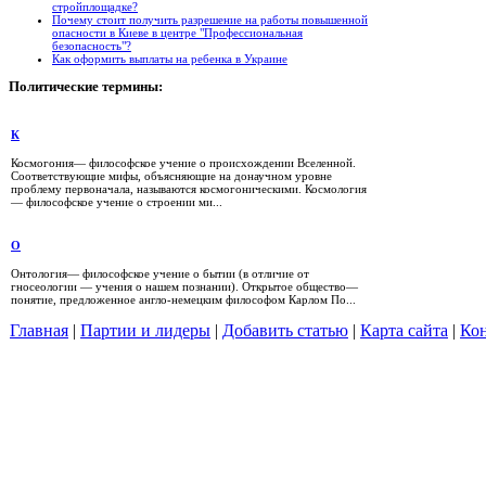
стройплощадке?
Почему стоит получить разрешение на работы повышенной
опасности в Киеве в центре "Профессиональная
безопасность"?
Как оформить выплаты на ребенка в Украине
Политические
термины:
К
Космогония— философское учение о происхождении Вселенной.
Соответствующие мифы, объясняющие на донаучном уровне
проблему первоначала, называются космогоническими. Космология
— философское учение о строении ми...
О
Онтология— философское учение о бытии (в отличие от
гносеологии — учения о нашем познании). Открытое общество—
понятие, предложенное англо-немецким философом Карлом По...
Главная
|
Партии и лидеры
|
Добавить статью
|
Карта сайта
|
Кон