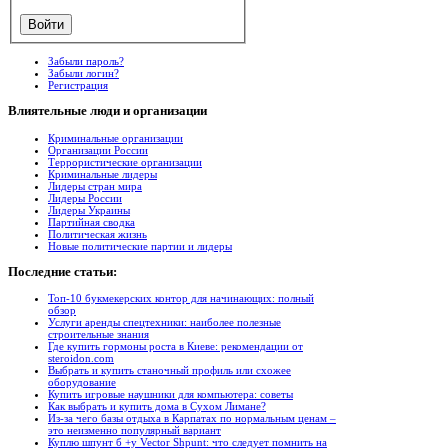
Забыли пароль?
Забыли логин?
Регистрация
Влиятельные
люди и организации
Криминальные организации
Организации России
Террористические организации
Криминальные лидеры
Лидеры стран мира
Лидеры России
Лидеры Украины
Партийная сводка
Политическая жизнь
Новые политические партии и лидеры
Последние
статьи:
Топ-10 букмекерских контор для начинающих: полный
обзор
Услуги аренды спецтехники: наиболее полезные
строительные знания
Где купить гормоны роста в Киеве: рекомендации от
steroidon.com
Выбрать и купить станочный профиль или схожее
оборудование
Купить игровые наушники для компьютера: советы
Как выбрать и купить дома в Сухом Лимане?
Из-за чего базы отдыха в Карпатах по нормальным ценам –
это неизменно популярный вариант
Куплю шпунт б +у Vector Shpunt: что следует помнить на